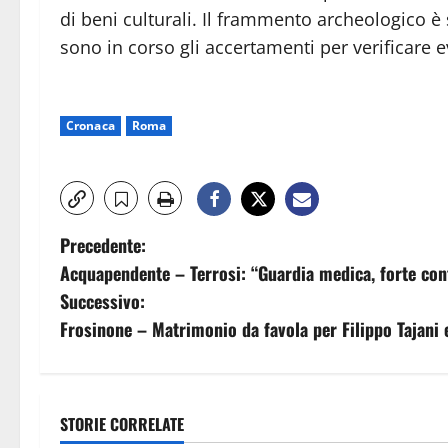
di beni culturali. Il frammento archeologico è
sono in corso gli accertamenti per verificare ev
Cronaca
Roma
N
Precedente:
Acquapendente – Terrosi: “Guardia medica, forte cont
a
Successivo:
v
Frosinone – Matrimonio da favola per Filippo Tajani 
i
g
STORIE CORRELATE