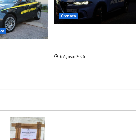
Cronaca
aca
Verbania – Lite degenera: 55enne
accoltellato, è ricoverato in
pienza, fermato
ospedale
ck e cocaina durante
6 Agosto 2026
ella Guardia di
a
Tarquinia – Sant’Agostino, il Comune
chiude un chiosco dello stabilimento
“La Scogliera”