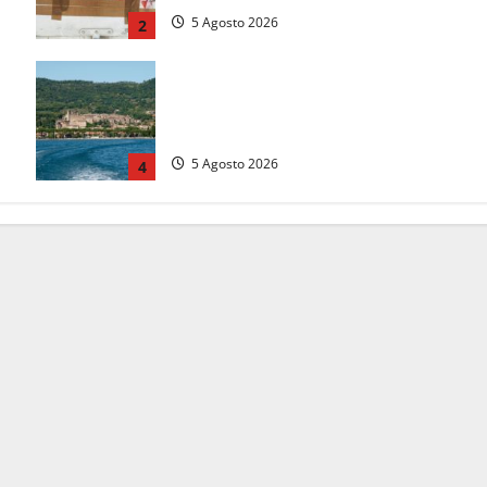
5 Agosto 2026
2
me
Paura sul lago di Bolsena, turista
tedesca scompare per due ore:
ritrovata sana e salva
5 Agosto 2026
4