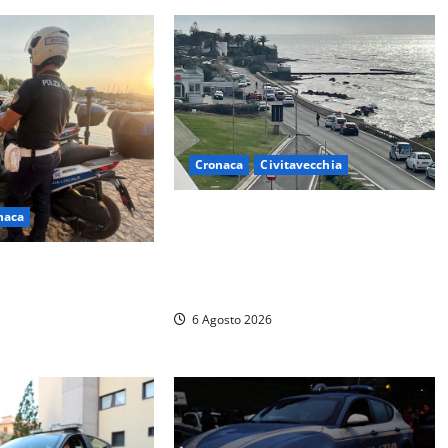
Cronaca
Civitavecchia
Civitavecchia – La segnalazione di
naca
una cliente del supermercato:
“Qualcuno ha rovistato nella mia
due nuovi motocicli
auto”
locale: più controlli
6 Agosto 2026