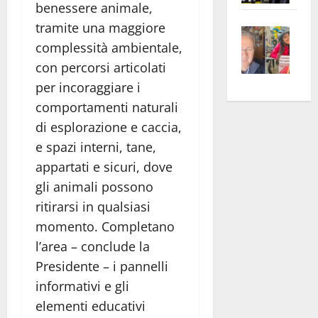
benessere animale,
apre
Area
tramite una maggiore
Vite
la
sogl
complessità ambientale,
–
rass
Isee
A
atte
con percorsi articolati
a
Omb
anc
26mi
per incoraggiare i
Fest
Cont
euro
comportamenti naturali
Fron
Vald
per
di esplorazione e caccia,
e
e
l’an
e spazi interni, tane,
Gabb
Zang
acca
appartati e sicuri, dove
vis
202
gli animali possono
a
ritirarsi in qualsiasi
vis
momento. Completano
l’area – conclude la
Presidente – i pannelli
informativi e gli
elementi educativi