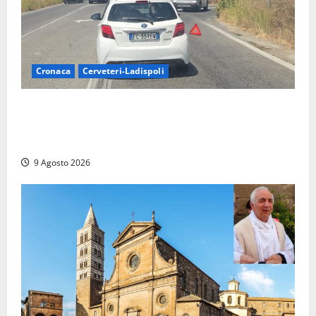
Cronaca
Cerveteri-Ladispoli
Grave incidente sull’Aurelia tra Ladispoli e
Torrimpietra, corsia per Civitavecchia bloccata per
due ore
9 Agosto 2026