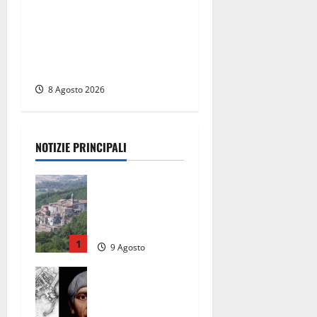
Viterbo – Diffida per la
sindaca Frontini: “La scritta
Remigrazione è ancora al
suo posto”
8 Agosto 2026
NOTIZIE PRINCIPALI
Scossa di
terremoto
nell’alta
Tuscia
1
9 Agosto
2026
Tra l’8 e il 9
agosto del
117 moriva