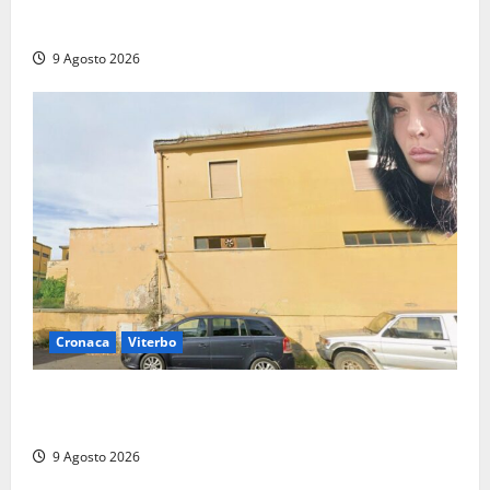
Da Montalto di Castro alla Polizia di Stato: Mattia
Salvati ha giurato a Spoleto
9 Agosto 2026
Cronaca
Viterbo
Morte della 23enne Benedetta all’ex consorzio
agrario, fatale il “festino” del compleanno
9 Agosto 2026