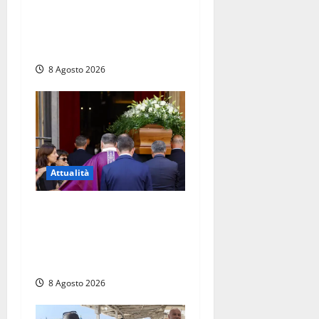
Emergenza sangue al
Gemelli: servono subito
donatori dei gruppi 0+ e 0-
8 Agosto 2026
Attualità
L’ultimo saluto a Luigi
Cavallari: dal tuffo nel lago
di Vico ai 37 giorni di
ricerche
8 Agosto 2026