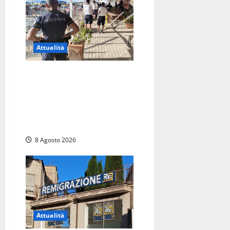
Attualità
Sant’Agostino, la beffa de
“La Scogliera”: il Comune
autorizza il chiosco due
giorni dopo i sigilli, ma lo
stabilimento resta bloccato
8 Agosto 2026
Attualità