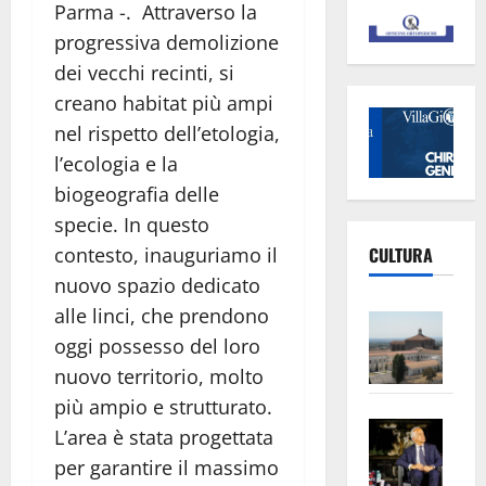
Parma -. Attraverso la
progressiva demolizione
dei vecchi recinti, si
creano habitat più ampi
nel rispetto dell’etologia,
l’ecologia e la
biogeografia delle
specie. In questo
CULTURA
contesto, inauguriamo il
nuovo spazio dedicato
alle linci, che prendono
Vite
–
oggi possesso del loro
L’Un
nuovo territorio, molto
ampl
più ampio e strutturato.
Saba
la
L’area è stata progettata
–
No
per garantire il massimo
Pian
Tax