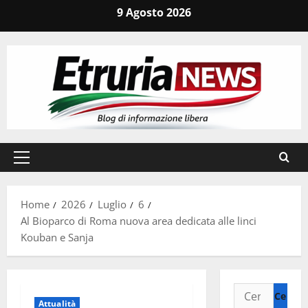
Vai
9 Agosto 2026
al
contenuto
Menu
principale
Home
2026
Luglio
6
Al Bioparco di Roma nuova area dedicata alle linci
Kouban e Sanja
Ricerca
Attualità