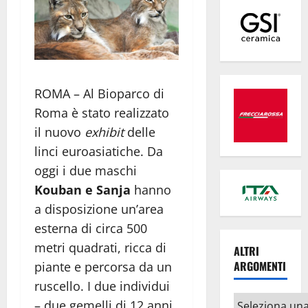
ROMA – Al Bioparco di
Roma è stato realizzato
il nuovo
exhibit
delle
linci euroasiatiche. Da
oggi i due maschi
Kouban e Sanja
hanno
a disposizione un’area
esterna di circa 500
metri quadrati, ricca di
ALTRI
ARGOMENTI
piante e percorsa da un
ruscello. I due individui
Altri
– due gemelli di 12 anni