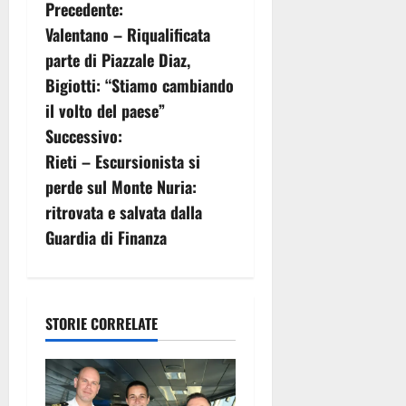
N
Precedente:
Valentano – Riqualificata
a
parte di Piazzale Diaz,
v
Bigiotti: “Stiamo cambiando
il volto del paese”
i
Successivo:
g
Rieti – Escursionista si
perde sul Monte Nuria:
a
ritrovata e salvata dalla
z
Guardia di Finanza
i
o
STORIE CORRELATE
n
e