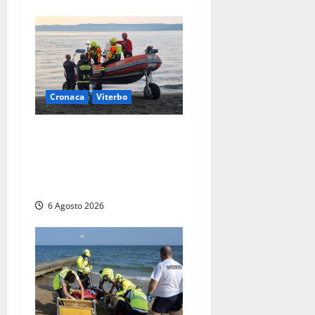
Cronaca
Viterbo
Imbarcazione si capovolge
al Lago di Bolsena, quattro
persone messe in salvo dai
vigili del fuoco
6 Agosto 2026