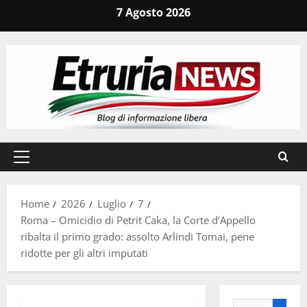
Vai
7 Agosto 2026
al
contenuto
Menu
principale
Home
2026
Luglio
7
Roma – Omicidio di Petrit Caka, la Corte d’Appello
ribalta il primo grado: assolto Arlindi Tomai, pene
ridotte per gli altri imputati
Ricerca