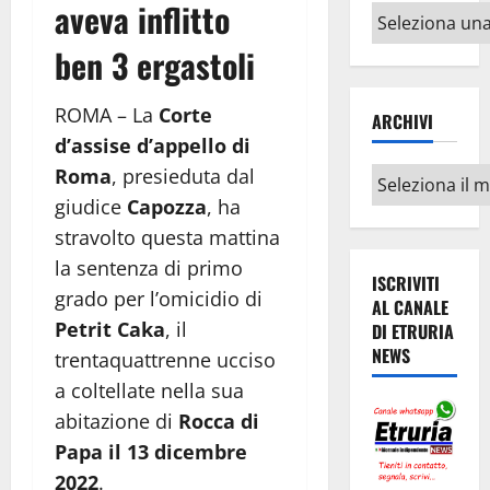
aveva inflitto
Altri
argomenti
ben 3 ergastoli
ROMA – La
Corte
ARCHIVI
d’assise d’appello di
Roma
, presieduta dal
Archivi
giudice
Capozza
, ha
stravolto questa mattina
la sentenza di primo
ISCRIVITI
grado per l’omicidio di
AL CANALE
Petrit Caka
, il
DI ETRURIA
NEWS
trentaquattrenne ucciso
a coltellate nella sua
abitazione di
Rocca di
Papa il 13 dicembre
2022
.