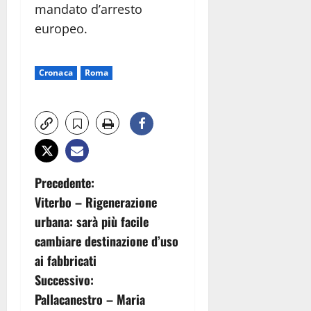
mandato d’arresto
europeo.
Cronaca
Roma
N
Precedente:
Viterbo – Rigenerazione
a
urbana: sarà più facile
v
cambiare destinazione d’uso
ai fabbricati
i
Successivo:
g
Pallacanestro – Maria