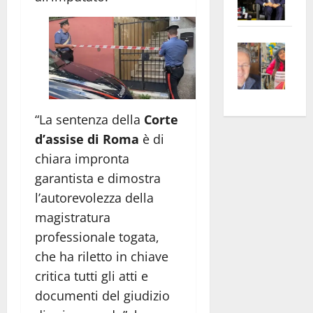
Pian
Tax
apre
Area
Vite
la
sogl
–
rass
Isee
A
atte
a
Omb
anc
26mi
Fest
Cont
euro
“La sentenza della
Corte
Fron
Vald
per
d’assise di Roma
è di
e
e
l’an
chiara impronta
Gabb
Zang
acca
garantista e dimostra
vis
202
l’autorevolezza della
a
magistratura
vis
professionale togata,
che ha riletto in chiave
critica tutti gli atti e
documenti del giudizio