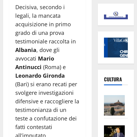
Decisiva, secondo i
legali, la mancata
acquisizione in primo
grado di una prova
testimoniale raccolta in
Albania
, dove gli
avvocati
Mario
Antinucci
(Roma) e
Leonardo Gironda
CULTURA
(Bari) si erano recati per
svolgere investigazioni
Vite
difensive e raccogliere la
–
testimonianza di un
L’Un
teste a confutazione dei
ampl
fatti contestati
Saba
la
–
No
all’imputato.