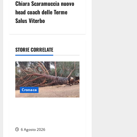
Chiara Scaramuccia nuovo
a
head coach delle Terme
z
Salus Viterbo
i
o
STORIE CORRELATE
n
e
a
Cronaca
r
Maltempo su Civita
t
Castellana, alberi a terra e
danni a diverse strutture
i
6 Agosto 2026