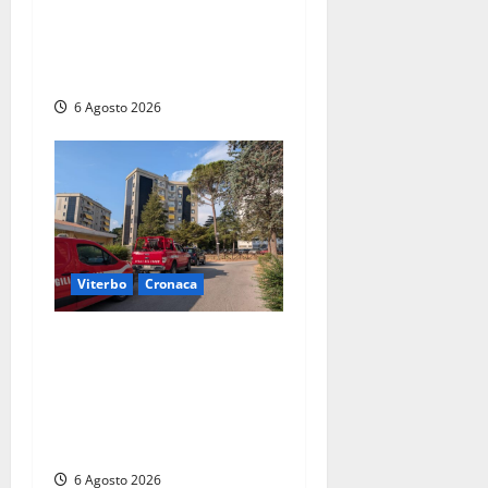
Riserva del Lago di Vico: sul
posto tracce di bivacchi
abusivi
6 Agosto 2026
Viterbo
Cronaca
Viterbo, paura in via
Murialdo: anziano minaccia
di lanciarsi dal settimo
piano, salvato dai
soccorritori (FOTO)
6 Agosto 2026