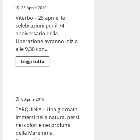
belli,
la
23 Aprile 2019
resistenza
era
Viterbo – 25 aprile, le
di
tutti…”,
celebrazioni per il 74°
l’intervento
di
anniversario della
Antonella
Liberazione avranno inizio
Bruni
alle 9,30 con...
Leggi
Leggi tutto
di
Agricoltura
Attualità
più
su
Viterbo
–
Una primavera per Tarquinia, il
Festeggiamenti
25 aprile alla Roccaccia
25
aprile.
8 Aprile 2019
Programma
e
TARQUINIA – Una giornata
divieti
in
immersi nella natura, persi
centro
nei colori e nei profumi
della Maremma.