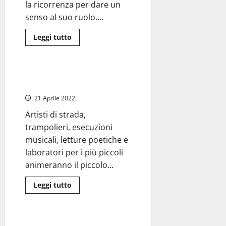
la ricorrenza per dare un
senso al suo ruolo....
Leggi
Leggi tutto
di
Eventi
più
su
Viterbo
–
Al Castello di Santa Severa 25
25
aprile sul viale “della libertà”
aprile,
giorno
21 Aprile 2022
di
gloria
Artisti di strada,
dell’eterno
perdente,
trampolieri, esecuzioni
il
presidente
musicali, letture poetiche e
dell’Anpi
Mezzetti
laboratori per i più piccoli
animeranno il piccolo...
Leggi
Leggi tutto
di
Civitavecchia
più
su
Al
Castello
Civitavecchia – Cerimonia del