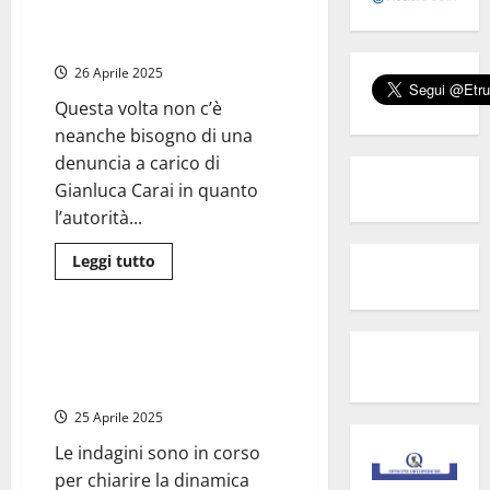
quella
aprile e dà della “gran p…..a”
ridicola
alla Meloni
sfilata
del
26 Aprile 2025
sindacato
dei
braccianti
Questa volta non c’è
africani
neanche bisogno di una
(ma
che
denuncia a carico di
c’azzeccava)
Gianluca Carai in quanto
l’autorità...
Leggi
Leggi tutto
di
Nazionale
Cronaca
più
su
Montalto
di
Auto piomba sulla folla dopo le
Castro
celebrazioni del 25 Aprile, un
–
Figlio
morto e diversi feriti
ex
sindaco
25 Aprile 2025
pubblica
post
Le indagini sono in corso
sul
25
per chiarire la dinamica
aprile