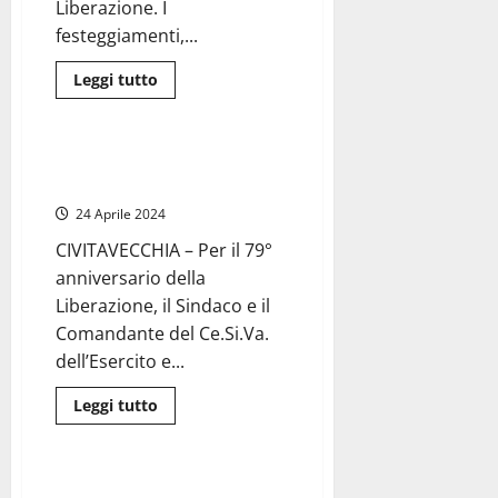
Liberazione. I
festeggiamenti,...
Leggi
Leggi tutto
di
Attualità
più
su
Viterbo
–
Civitavecchia – Le celebrazioni
Festa
del 25 aprile in città
della
Liberazione,
24 Aprile 2024
Frontini:
“25
CIVITAVECCHIA – Per il 79°
aprile
è
anniversario della
antitesi
dell’indifferenza”
Liberazione, il Sindaco e il
(FOTO)
Comandante del Ce.Si.Va.
dell’Esercito e...
Leggi
Leggi tutto
di
Attualità
più
su
Civitavecchia
–
Tuscania – La sezione Anpi
Le