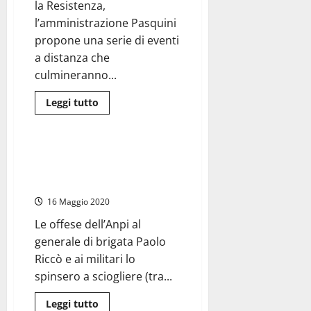
la Resistenza,
l’amministrazione Pasquini
propone una serie di eventi
a distanza che
culmineranno...
Leggi
Leggi tutto
di
Cronaca
più
su
Allumiere
–
Il Ministero della Difesa indaga
Il
sul generale che il 25 aprile
coronavirus
non
lasciò la festa
ferma
il
16 Maggio 2020
25
aprile,
Le offese dell’Anpi al
eventi
a
generale di brigata Paolo
distanza
per
Riccò e ai militari lo
celebrare
spinsero a sciogliere (tra...
la
Resistenza
Leggi
Leggi tutto