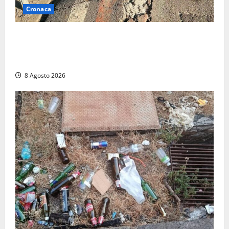
Cronaca
A Tarquinia Lido un Ferragosto tra immondizia, pista
ciclabile “da motocross” e proteste: “Il sindaco
pensa solo a fare cassa” (FOTO)
8 Agosto 2026