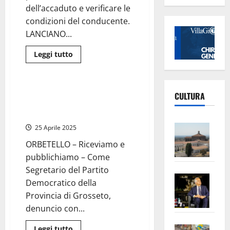
e
dell’accaduto e verificare le
dà
condizioni del conducente.
della
“gran
LANCIANO...
p…..a”
alla
Meloni
Leggi
Leggi tutto
di
Politica
più
su
Auto
piomba
Orbetello – Il Comune non
CULTURA
sulla
concede suolo pubblico all’Anpi
folla
dopo
per celebrare il 25 aprile
le
Vite
celebrazioni
25 Aprile 2025
del
–
25
ORBETELLO – Riceviamo e
Aprile,
L’Un
un
pubblichiamo – Come
morto
ampl
e
Segretario del Partito
Saba
diversi
la
Democratico della
feriti
–
No
Provincia di Grosseto,
Pian
Tax
denuncio con...
apre
Area
Vite
la
sogl
Leggi
Leggi tutto