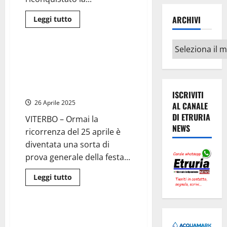
Video)
ARCHIVI
Leggi
Leggi tutto
di
Attualità
più
su
Archivi
Viterbo
–
Viterbo – 25 Aprile, quella
Provincia,
ridicola sfilata del sindacato dei
25
aprile.
braccianti africani (ma che
Il
c’azzeccava)
presidente
ISCRIVITI
Romoli:
26 Aprile 2025
“Rinnovo
AL CANALE
mio
DI ETRURIA
impegno
VITERBO – Ormai la
nel
NEWS
ricorrenza del 25 aprile è
promuovere
i
diventata una sorta di
valori
della
prova generale della festa...
libertà
e
della
Leggi
Leggi tutto
democrazia”
di
Attualità
più
su
Viterbo
–
Montalto di Castro – Figlio ex
25
sindaco pubblica post sul 25
Aprile,