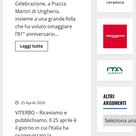
animato
Celebrazione, a Piazza
e
Martiri di Ungheria,
musei
affollati
insieme a una grande folla
che ha voluto omaggiare
l’81° anniversario...
Leggi
Leggi tutto
di
Viterbo
Cronaca
più
su
“Il
battito
Viterbo – Provincia, 25 aprile. Il
di
presidente Romoli: “Rinnovo
un
cuore
mio impegno nel promuovere i
libero”:
valori della libertà e della
Viterbo
celebra
democrazia”
ALTRI
il
25
ARGOMENTI
25 Aprile 2026
Aprile
tra
VITERBO – Riceviamo e
memoria,
Altri
pace
pubblichiamo. Il 25 aprile è
e
argomenti
Costituzione
il giorno in cui l’Italia ha
(Foto
riconquistato la...
e