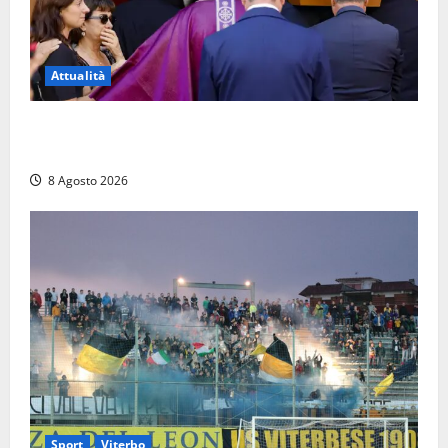
Attualità
L’ultimo saluto a Luigi Cavallari: dal tuffo nel lago di
Vico ai 37 giorni di ricerche
8 Agosto 2026
Sport
Viterbo