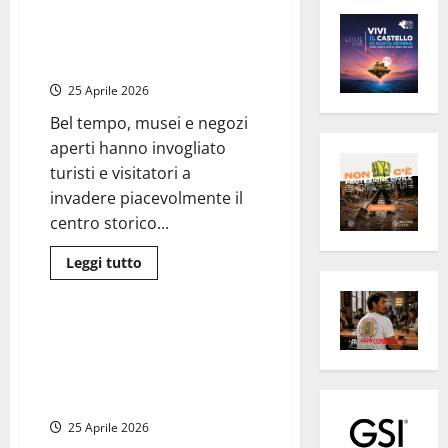
Turismo – Viterbo piena per il
25 aprile: centro storico
animato e musei affollati
25 Aprile 2026
Bel tempo, musei e negozi
aperti hanno invogliato
turisti e visitatori a
invadere piacevolmente il
centro storico...
Leggi
Leggi tutto
di
Viterbo
Cronaca
più
su
Turismo
–
“Il battito di un cuore libero”:
Viterbo
Viterbo celebra il 25 Aprile tra
piena
per
memoria, pace e Costituzione
il
(Foto e Video)
25
aprile:
25 Aprile 2026
centro
storico