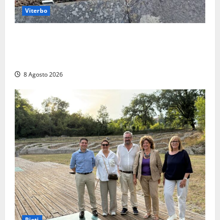
Viterbo
La denuncia di un commerciante: «Al Sacrario tra
degrado e paura, i miei figli rischiano di perdere
tutto»
8 Agosto 2026
Rieti