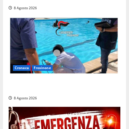
a Rio Martino e Foce Verde
8 Agosto 2026
Cronaca
Frosinone
Irregolarità in una piscina di Roccasecca: scattano
la sospensione e una pesante multa
8 Agosto 2026