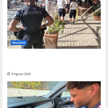
Attualità
Sant’Agostino, la beffa de “La Scogliera”: il Comune
autorizza il chiosco due giorni dopo i sigilli, ma lo
stabilimento resta bloccato
8 Agosto 2026