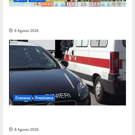
La Viterbese riparte dalla Serie D: tre amichevoli a
Chianciano, poi il debutto in Coppa Italia con l’Anzio
8 Agosto 2026
Cronaca
Frosinone
Anziano bloccato con lo spray al peperoncino: per
un 73enne di Esperia scatta la libertà vigilata
8 Agosto 2026