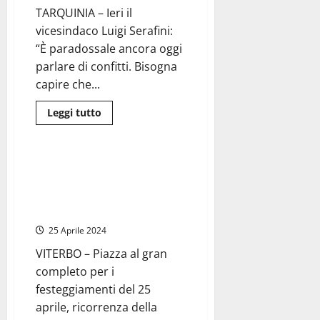
corteo
TARQUINIA – Ieri il
cittadino
e
vicesindaco Luigi Serafini:
cerimonia
“È paradossale ancora oggi
parlare di confitti. Bisogna
capire che...
Leggi
Leggi tutto
di
Cronaca
più
su
Tarquinia
–
Viterbo – Festa della
Piazza
Liberazione, Frontini: “25 aprile
gremita
per
è antitesi dell’indifferenza”
ricordare
(FOTO)
il
25
25 Aprile 2024
aprile
VITERBO – Piazza al gran
completo per i
festeggiamenti del 25
aprile, ricorrenza della