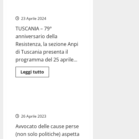
celebra il 25 aprile (programma
celebrazioni
del
della giornata)
25
aprile
23 Aprile 2024
in
città
TUSCANIA – 79°
anniversario della
Resistenza, la sezione Anpi
di Tuscania presenta il
programma del 25 aprile...
Leggi
Leggi tutto
di
Attualità
più
su
Tuscania
–
Viterbo – 25 aprile, giorno di
La
gloria dell’eterno perdente, il
sezione
Anpi
presidente dell’Anpi Mezzetti
celebra
il
26 Aprile 2023
25
aprile
Avvocato delle cause perse
(programma
della
(non solo politiche) aspetta
giornata)