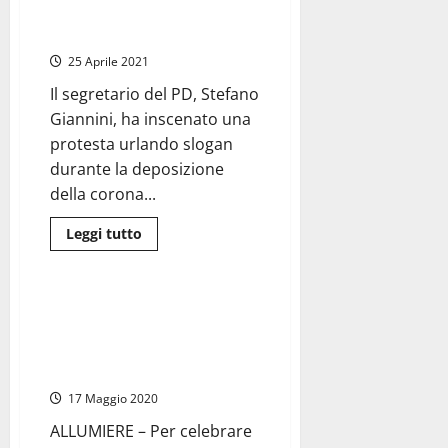
di
ricordo del 25 aprile finisce tra
Santa
Severa
le polemiche
25
aprile
25 Aprile 2021
sul
viale
Il segretario del PD, Stefano
“della
libertà”
Giannini, ha inscenato una
protesta urlando slogan
durante la deposizione
della corona...
Leggi
Leggi tutto
di
Civitavecchia
più
su
Civitavecchia
–
Allumiere – Il coronavirus non
Cerimonia
ferma il 25 aprile, eventi a
del
ricordo
distanza per celebrare la
del
Resistenza
25
aprile
17 Maggio 2020
finisce
tra
le
ALLUMIERE – Per celebrare
polemiche