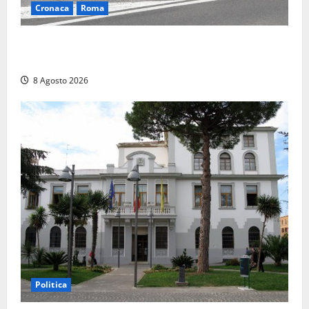
Cronaca
Roma
Roma – Sorpresi mentre spacciano, due denunciati:
sequestrate cocaina, hashish, un coltello e contanti
8 Agosto 2026
Politica