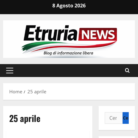
Vai
8 Agosto 2026
al
contenuto
Menu
principale
Home
25 aprile
25 aprile
Ricerca
per:
Viterbo
Cronaca