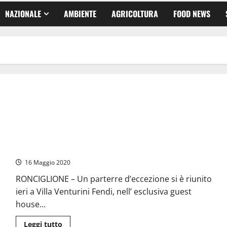
NAZIONALE
AMBIENTE
AGRICOLTURA
FOOD NEWS
Ronciglione – Grande festa a Villa Venturini Fendi
16 Maggio 2020
RONCIGLIONE – Un parterre d’eccezione si è riunito
ieri a Villa Venturini Fendi, nell’ esclusiva guest
house...
Leggi
Leggi tutto