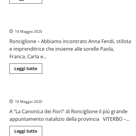
di
più
su
Ronciglione
–
Anna Fendi, tra le passerelle e la Tuscia
Grande
festa
16 Maggio 2020
a
Villa
Venturini
Ronciglione – Abbiamo incontrato Anna Fendi, stilista
Fendi
e imprenditrice che insieme alle sorelle Paola,
Franca, Carla e...
Leggi
Leggi tutto
di
più
su
Anna
Fendi,
“Sfumature di Natale”, l’ evento benefico di Anna Fendi
tra
le
16 Maggio 2020
passerelle
e
la
A “La Canonica dei Fiori” di Ronciglione il più grande
Tuscia
appuntamento natalizio della provincia VITERBO –...
Leggi
Leggi tutto
di