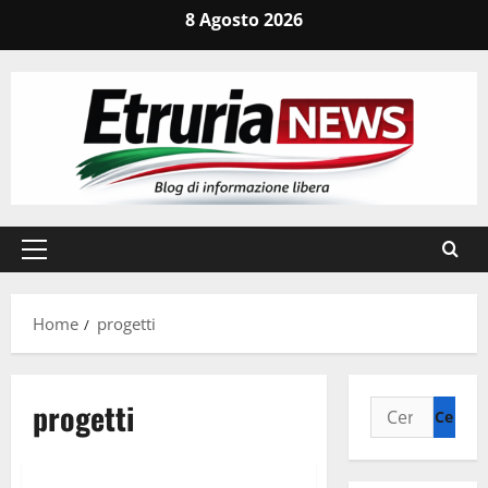
Vai
8 Agosto 2026
al
contenuto
Menu
principale
Home
progetti
progetti
Ricerca
per:
Attualità