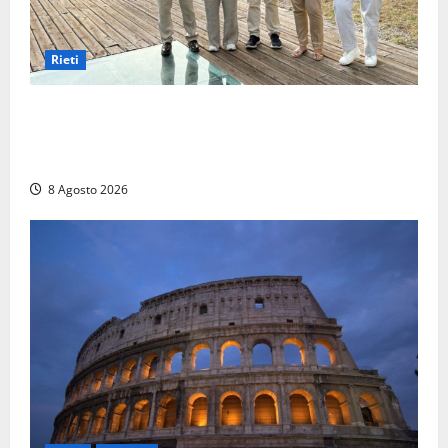
Rieti
Monteleone Sabino (Ri), l’assessore Rinaldi al
“Trebula Muteasca”: «Fare sistema per valorizzare il
sito archeologico»
8 Agosto 2026