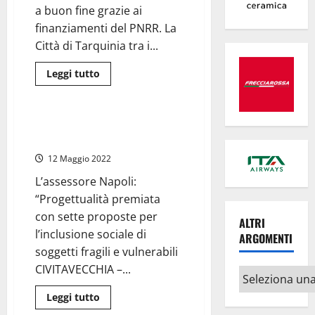
a buon fine grazie ai
finanziamenti del PNRR. La
Città di Tarquinia tra i...
Leggi
Leggi tutto
di
Civitavecchia
più
su
Tarquinia
–
Civitavecchia – Pnrr, in arrivo 3
Messa
milioni per il sociale
in
sicurezza
12 Maggio 2022
e
adeguamento
L’assessore Napoli:
sismico,
riconsegnata
“Progettualità premiata
agli
scolari
con sette proposte per
la
ALTRI
scuola
l’inclusione sociale di
ARGOMENTI
elementare
Nardi
soggetti fragili e vulnerabili
CIVITAVECCHIA –...
Altri
argomenti
Leggi
Leggi tutto
di
Regione Lazio