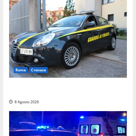
Roma
Cronaca
Sorpresi con cocaina e hashish: due denunciati a Tor
Sapienza
8 Agosto 2026