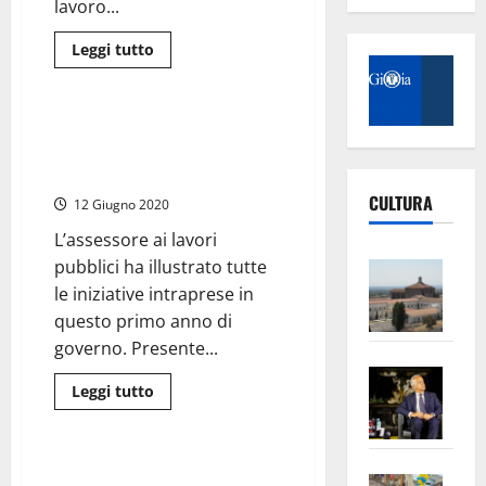
lavoro...
Leggi
Leggi tutto
di
Civitavecchia
più
su
Regione
Lazio
Civitavecchia – D’Ottavio (Forza
–
Italia): “Un anno di lavori
Cultura:
finanziati
pubblici e gratificazioni”
21
CULTURA
progetti
12 Giugno 2020
di
valorizzazione
L’assessore ai lavori
attraverso
gli
Vite
pubblici ha illustrato tutte
spettacoli
–
dal
le iniziative intraprese in
vivo
L’Un
questo primo anno di
ampl
governo. Presente...
Saba
la
Leggi
Leggi tutto
–
No
di
Attualità
Politica
più
Pian
Tax
su
Civitavecchia
apre
Area
–
Tarquinia – Renato Bacciardi:
Vite
la
sogl
D’Ottavio