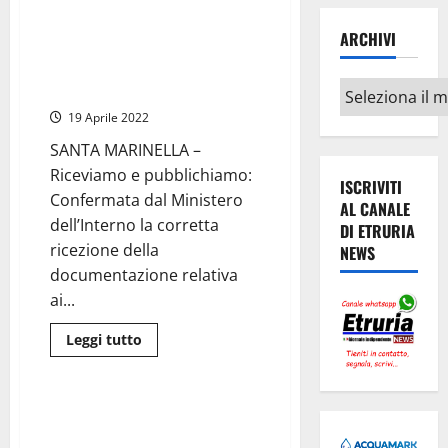
più
su
Civitavecchia
ARCHIVI
–
Santa Marinella – Sindaco Tidei:
Pnrr,
“Approvati progetti e finanziati
in
arrivo
Archivi
con 5milioni di euro”
3
milioni
19 Aprile 2022
per
il
SANTA MARINELLA –
sociale
Riceviamo e pubblichiamo:
ISCRIVITI
Confermata dal Ministero
AL CANALE
dell’Interno la corretta
DI ETRURIA
ricezione della
NEWS
documentazione relativa
ai...
Leggi
Leggi tutto
di
Porti
più
su
Santa
Marinella
Civitavecchia – Il sindaco Giulivi
–
visita al porto insieme al
Sindaco