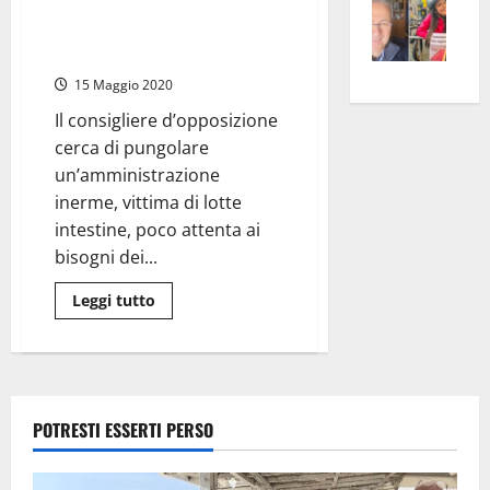
“Caro sindaco è ora di dare un
(Forza
–
rass
Isee
Italia):
segnale alla nostra città, fate
“Un
A
atte
a
qualcosa di tangibile”
anno
di
Omb
anc
26mi
15 Maggio 2020
lavori
Fest
pubblici
Cont
euro
e
Il consigliere d’opposizione
Fron
Vald
per
gratificazioni”
cerca di pungolare
e
e
l’an
un’amministrazione
Gabb
Zang
acca
inerme, vittima di lotte
vis
202
intestine, poco attenta ai
a
bisogni dei...
vis
Leggi
Leggi tutto
di
più
su
Tarquinia
–
Renato
Bacciardi:
“Caro
POTRESTI ESSERTI PERSO
sindaco
è
ora
di