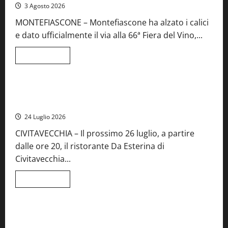
iscrizioni
3 Agosto 2026
al
Concorso
MONTEFIASCONE – Montefiascone ha alzato i calici
regionale
del
e dato ufficialmente il via alla 66ª Fiera del Vino,...
Lazio
Leggi
Leggi tutto
di
Food News
più
su
Montefiascone
brinda
Stecca x Esterina: una serata a quattro mani tra Roma e il
alla
mare di Civitavecchia
sua
Fiera
24 Luglio 2026
del
Vino:
CIVITAVECCHIA – Il prossimo 26 luglio, a partire
inaugurazione
da
dalle ore 20, il ristorante Da Esterina di
record
per
Civitavecchia...
la
66ª
edizione
Leggi
Leggi tutto
di
Cronaca
Food News
Viterbo
più
su
Stecca
x
Montefiascone – I NAS dei carabinieri chiudono la Cantina
Esterina:
Sociale: gravi carenze igieniche