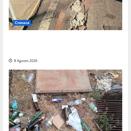
Cronaca
A Tarquinia Lido un Ferragosto tra immondizia, pista
ciclabile “da motocross” e proteste: “Il sindaco
pensa solo a fare cassa” (FOTO)
8 Agosto 2026