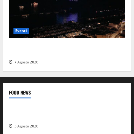
Eventi
Capri si racconta di notte con 500 droni: apre la
serata Antonello Venditti
7 Agosto 2026
FOOD NEWS
Food News
Viterbo
A Castiglione in Teverina la 41esima festa del Vino: cantine
aperte, musica e spettacolo
5 Agosto 2026