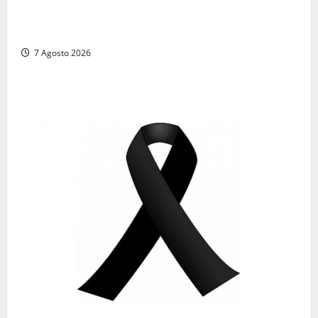
Comune di Civitavecchia sulle Terme della
Ficoncella: prosegue l’interlocuzione con la ASL RM4
7 Agosto 2026