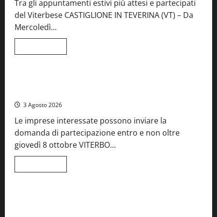
Tra gli appuntamenti estivi più attesi e partecipati
del Viterbese CASTIGLIONE IN TEVERINA (VT) – Da
Mercoledì...
Leggi
Leggi tutto
di
Food News
più
su
A
Castiglione
Birre Preziose, aperte le iscrizioni al Concorso regionale
in
del Lazio
Teverina
la
3 Agosto 2026
41esima
festa
Le imprese interessate possono inviare la
del
Vino:
domanda di partecipazione entro e non oltre
cantine
aperte,
giovedì 8 ottobre VITERBO...
musica
e
spettacolo
Leggi
Leggi tutto
di
Viterbo
Food News
più
su
Birre
Preziose,
Montefiascone brinda alla sua Fiera del Vino: inaugurazione
aperte
da record per la 66ª edizione
le