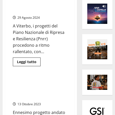
Progetti del Pnrr a Viterbo:
avvio lento e rischio ritardi
29 Agosto 2024
A Viterbo, i progetti del
Piano Nazionale di Ripresa
e Resilienza (Pnrr)
procedono a ritmo
rallentato, con...
Leggi
Leggi tutto
di
Scuola
più
su
Progetti
del
Tarquinia – Messa in sicurezza e
Pnrr
adeguamento sismico,
a
Viterbo:
riconsegnata agli scolari la
avvio
scuola elementare Nardi
lento
e
13 Ottobre 2023
rischio
ritardi
Ennesimo progetto andato