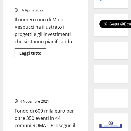
Tidei:
presidente Musolino
“Approvati
progetti
16 Aprile 2022
e
finanziati
Il numero uno di Molo
con
5milioni
Vespucci ha illustrato i
di
euro”
progetti e gli investimenti
che si stanno pianificando...
Leggi
Leggi tutto
di
Cultura
più
su
Civitavecchia
–
Regione Lazio – Cultura:
Il
finanziati 21 progetti di
sindaco
Giulivi
valorizzazione attraverso gli
visita
spettacoli dal vivo
al
porto
4 Novembre 2021
insieme
al
presidente
Fondo di 600 mila euro per
Musolino
oltre 350 eventi in 44
comuni ROMA – Prosegue il