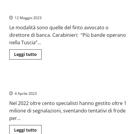
Viterbo – Truffe agli anziani sul territorio, tantissime le
anziani,
encomi
chiamate alle forze dell’ordine
per
carabinieri
12 Maggio 2023
e
poliziotti
Le modalità sono quelle del finto avvocato o
di
Marta,
direttore di banca. Carabinieri: “Più bande operano
Capodimonte
e
nella Tuscia”...
Cassino
Leggi
Leggi tutto
di
più
su
Viterbo
–
Poste Italiane contro le frodi: “Nessun dipendente
Truffe
agli
dell’azienda è autorizzato a effettuare controlli domiciliari”
anziani
sul
4 Aprile 2023
territorio,
tantissime
Nel 2022 oltre cento specialisti hanno gestito oltre 1
le
chiamate
milione di segnalazioni, sventando tentativi di frode
alle
forze
per...
dell’ordine
Leggi
Leggi tutto
di