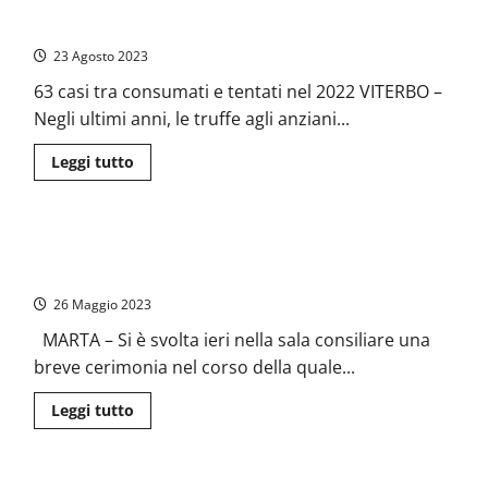
Viterbo – Truffe agli anziani in tutta la provincia. Carabinieri:
Truffe
agli
“Segnalare tempestivamente”
anziani,
la
23 Agosto 2023
frazione
di
63 casi tra consumati e tentati nel 2022 VITERBO –
Grotte
S.
Negli ultimi anni, le truffe agli anziani...
Stefano
esclusa
dal
Leggi
Leggi tutto
tour
di
di
più
“Nonna
su
Licia”
Viterbo
–
Truffe agli anziani, encomi per carabinieri e poliziotti di Marta,
Truffe
agli
Capodimonte e Cassino
anziani
in
26 Maggio 2023
tutta
la
MARTA – Si è svolta ieri nella sala consiliare una
provincia.
Carabinieri:
breve cerimonia nel corso della quale...
“Segnalare
tempestivamente”
Leggi
Leggi tutto
di
più
su
Truffe
agli