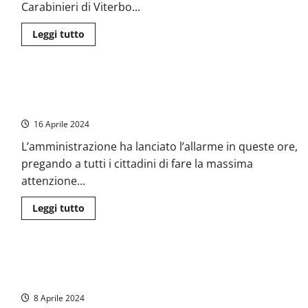
smascherato
Carabinieri di Viterbo...
da
direttrice
delle
Leggi
Leggi tutto
Poste
di
più
su
Viterbo
–
Villa San Giovanni in Tuscia – Ondate di truffe agli anziani:
Ondata
di
“Spiegate ai vostri parenti di fare attenzione”
truffe
agli
16 Aprile 2024
anziani,
l’allarme
L’amministrazione ha lanciato l’allarme in queste ore,
dei
Carabinieri:
pregando a tutti i cittadini di fare la massima
“Massima
attenzione”
attenzione...
Leggi
Leggi tutto
di
più
su
Villa
San
Viterbo – Espulsi due pregiudicati campani, avevano truffato
Giovanni
in
anziana per 5000 euro
Tuscia
–
8 Aprile 2024
Ondate