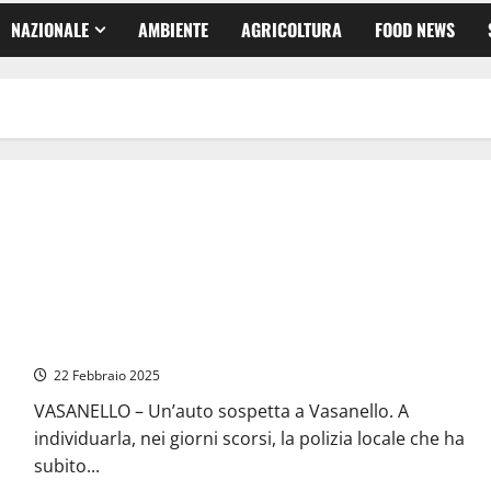
NAZIONALE
AMBIENTE
AGRICOLTURA
FOOD NEWS
Vasanello – Truffe agli anziani, preso dai Carabinieri grazie alle
telecamere di videosorveglianza
22 Febbraio 2025
VASANELLO – Un’auto sospetta a Vasanello. A
individuarla, nei giorni scorsi, la polizia locale che ha
subito...