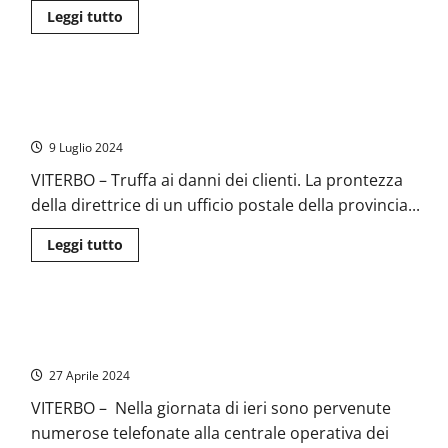
Leggi
Leggi tutto
di
più
su
Vasanello
–
Viterbo – Si spaccia per maresciallo dei carabinieri e tenta
Truffe
agli
truffa, smascherato da direttrice delle Poste
anziani,
preso
9 Luglio 2024
dai
Carabinieri
VITERBO – Truffa ai danni dei clienti. La prontezza
grazie
alle
della direttrice di un ufficio postale della provincia...
telecamere
di
videosorveglianza
Leggi
Leggi tutto
di
più
su
Viterbo
–
Viterbo – Ondata di truffe agli anziani, l’allarme dei
Si
spaccia
Carabinieri: “Massima attenzione”
per
maresciallo
27 Aprile 2024
dei
carabinieri
VITERBO – Nella giornata di ieri sono pervenute
e
tenta
numerose telefonate alla centrale operativa dei
truffa,