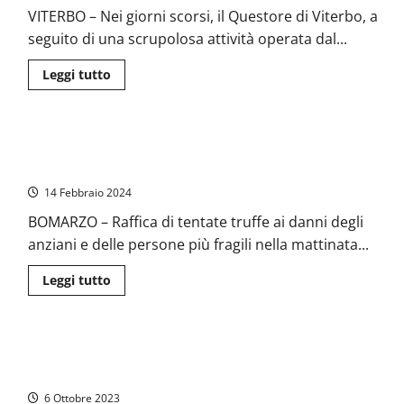
di
VITERBO – Nei giorni scorsi, il Questore di Viterbo, a
truffe
agli
seguito di una scrupolosa attività operata dal...
anziani:
“Spiegate
ai
Leggi
Leggi tutto
vostri
di
parenti
più
di
su
fare
Viterbo
attenzione”
–
Bomarzo – Raffica di truffe agli anziani, l’allarme del Comune
Espulsi
due
ai cittadini
pregiudicati
campani,
14 Febbraio 2024
avevano
truffato
BOMARZO – Raffica di tentate truffe ai danni degli
anziana
per
anziani e delle persone più fragili nella mattinata...
5000
euro
Leggi
Leggi tutto
di
più
su
Bomarzo
–
Viterbo – Truffe agli anziani, incontro al Teatro dell’Unione
Raffica
di
con i cittadini (e spettacolo)
truffe
agli
6 Ottobre 2023