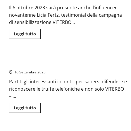
anziani,
l’allarme
Il 6 ottobre 2023 sarà presente anche l’influencer
del
Comune
novantenne Licia Fertz, testimonial della campagna
ai
cittadini
di sensibilizzazione VITERBO...
Leggi
Leggi tutto
di
più
su
Viterbo
–
Viterbo – Truffe agli anziani, la frazione di Grotte S. Stefano
Truffe
agli
esclusa dal tour di “Nonna Licia”
anziani,
incontro
16 Settembre 2023
al
Teatro
Partiti gli interessanti incontri per sapersi difendere e
dell’Unione
con
riconoscere le truffe telefoniche e non solo VITERBO
i
cittadini
– ...
(e
spettacolo)
Leggi
Leggi tutto
di
più
su
Viterbo
–