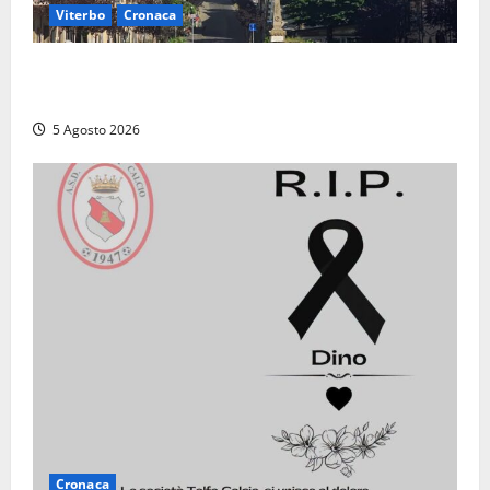
Viterbo
Cronaca
“Acrobazie Enogastronomiche”, a San Martino al
Cimino tre giorni tra sapori, memoria e tradizioni
5 Agosto 2026
Cronaca