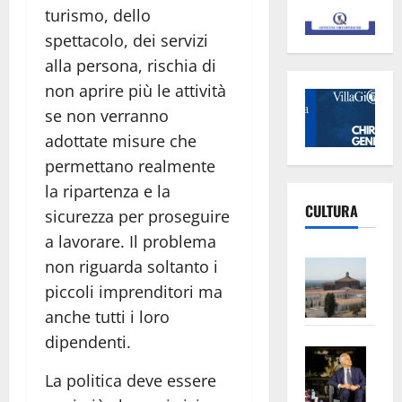
turismo, dello
spettacolo, dei servizi
alla persona, rischia di
non aprire più le attività
se non verranno
adottate misure che
permettano realmente
la ripartenza e la
CULTURA
sicurezza per proseguire
a lavorare. Il problema
Vite
non riguarda soltanto i
–
piccoli imprenditori ma
L’Un
anche tutti i loro
ampl
dipendenti.
Saba
la
–
No
La politica deve essere
Pian
Tax