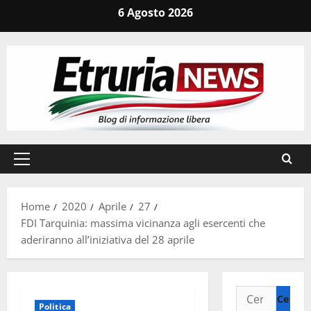
Vai
6 Agosto 2026
al
contenuto
Menu
principale
Home
2020
Aprile
27
FDI Tarquinia: massima vicinanza agli esercenti che
aderiranno all’iniziativa del 28 aprile
Ricerca
Politica