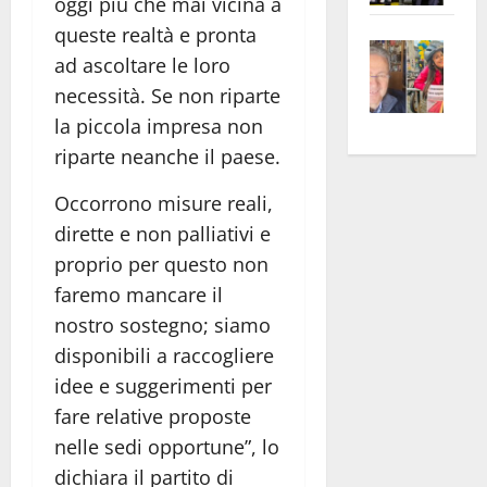
oggi più che mai vicina a
apre
Area
queste realtà e pronta
Vite
la
sogl
ad ascoltare le loro
–
rass
Isee
necessità. Se non riparte
A
atte
a
la piccola impresa non
Omb
anc
26mi
Fest
riparte neanche il paese.
Cont
euro
Fron
Vald
per
Occorrono misure reali,
e
e
l’an
dirette e non palliativi e
Gabb
Zang
acca
proprio per questo non
vis
202
a
faremo mancare il
vis
nostro sostegno; siamo
disponibili a raccogliere
idee e suggerimenti per
fare relative proposte
nelle sedi opportune”, lo
dichiara il partito di