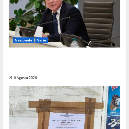
Nazionale
Varie
Nucleare: il Parlamento amplia il perimetro delle
attività di Sogin. Dopo il reattore RTS-1 del Cisam
anche il covertitore Euracos di Pavia
6 Agosto 2026