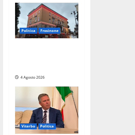
Politica
Frosinone
Frosinone – Terremoto in
Comune: undici consiglieri
presentano un esposto e
chiedono di bloccare tutto
4 Agosto 2026
Viterbo
Politica