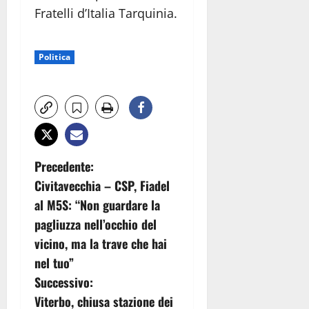
Fratelli d’Italia Tarquinia.
Politica
N
Precedente:
Civitavecchia – CSP, Fiadel
a
al M5S: “Non guardare la
v
pagliuzza nell’occhio del
vicino, ma la trave che hai
i
nel tuo”
g
Successivo:
Viterbo, chiusa stazione dei