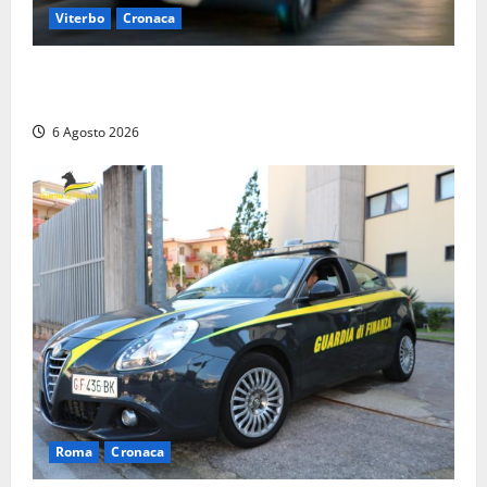
Viterbo
Cronaca
Viterbo, cade dal camion della raccolta rifiuti:
operatore trasportato in ospedale
6 Agosto 2026
Roma
Cronaca