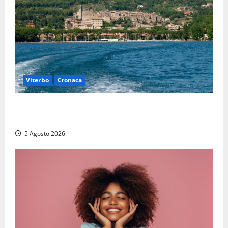
Viterbo
Cronaca
Paura sul lago di Bolsena, turista tedesca scompare
per due ore: ritrovata sana e salva
5 Agosto 2026