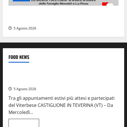
Il Tolfa Calcio saluta Romolo Monaldi: scompare una
figura simbolo del club
5 Agosto 2026
FOOD NEWS
Food News
Viterbo
A Castiglione in Teverina la 41esima festa del Vino: cantine
aperte, musica e spettacolo
5 Agosto 2026
Tra gli appuntamenti estivi più attesi e partecipati
del Viterbese CASTIGLIONE IN TEVERINA (VT) – Da
Mercoledì...
Leggi
Leggi tutto