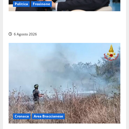
Politica
Frosinone
Frosinone – TAV e nuovo aeroporto: la ‘ricetta’ di
Quadrini per il rilancio della Ciociaria
6 Agosto 2026
Cronaca
Area Braccianese