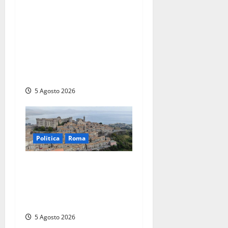
Civitavecchia – Piendibene
non risponde alle
interrogazioni e Di Gennaro
non fa rispettare
regolamento, opposizione
abbandona l’aula
5 Agosto 2026
Politica
Roma
Regione Lazio, con il “Piano
straordinario” oltre 4
milioni di euro a 22 Comuni
dell’Etruria
5 Agosto 2026