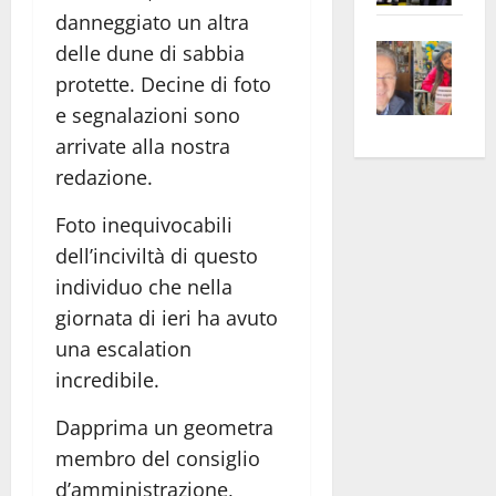
danneggiato un altra
apre
Area
Vite
la
sogl
delle dune di sabbia
–
rass
Isee
protette. Decine di foto
A
atte
a
e segnalazioni sono
Omb
anc
26mi
arrivate alla nostra
Fest
Cont
euro
redazione.
Fron
Vald
per
e
e
l’an
Foto inequivocabili
Gabb
Zang
acca
dell’inciviltà di questo
vis
202
individuo che nella
a
giornata di ieri ha avuto
vis
una escalation
incredibile.
Dapprima un geometra
membro del consiglio
d’amministrazione,