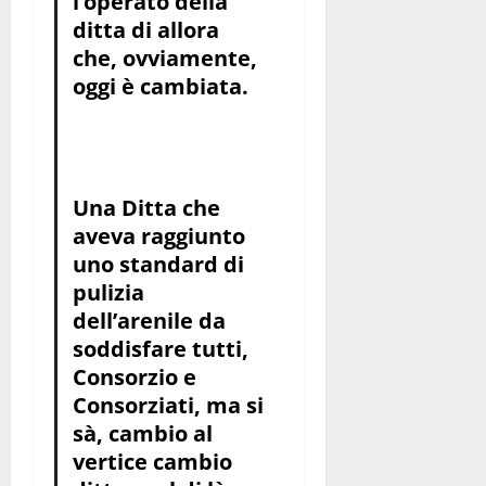
l’operato della
ditta di allora
che, ovviamente,
oggi è cambiata.
Una Ditta che
aveva raggiunto
uno standard di
pulizia
dell’arenile da
soddisfare tutti,
Consorzio e
Consorziati, ma si
sà, cambio al
vertice cambio