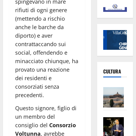
spingevano in mare
rifiuti di ogni genere
(mettendo a rischio
anche le barche da
diporto) e aver
contrattaccando sui
social, offendendo e
minacciato chiunque, ha
provato una reazione
CULTURA
dei residenti e
consorziati senza
Vite
precedenti.
–
L’Un
Questo signore, figlio di
ampl
un membro del
Saba
la
consiglio del
Consorzio
–
No
Voltunna
, avrebbe
Pian
Tax