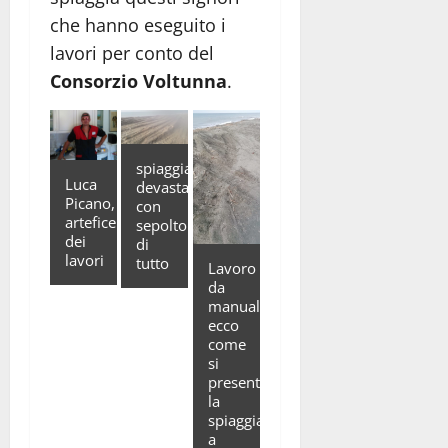
che hanno eseguito i
lavori per conto del
Consorzio Voltunna
.
spiaggia
Luca
devastata
Picano,
con
artefice
sepolto
dei
di
lavori
tutto
Lavoro
da
manuale,
ecco
come
si
presenta
la
spiaggia
a