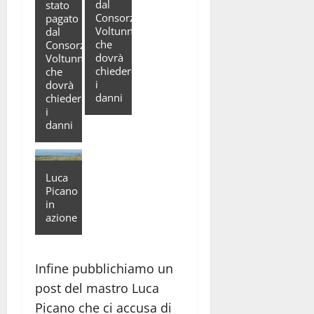
dal
stato
Consorzio
pagato
Voltunna
dal
che
Consorzio
dovrà
Voltunna
chiedere
che
i
dovrà
danni
chiedere
i
danni
Luca
Picano
in
azione
Infine pubblichiamo un
post del mastro Luca
Picano che ci accusa di