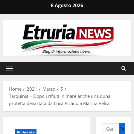
Vai
8 Agosto 2026
al
contenuto
Menu
principale
Home
2021
Marzo
5
Tarquinia – Dopo i rifiuti in mare anche una duna
protetta devastata da Luca Picano a Marina Velca
Ricerca
Ambiente