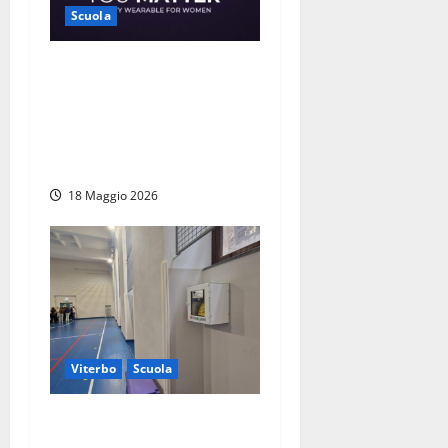
Scuola
Viterbo – L’Istituto
tecnologico Leonardo da
Vinci presenta “You Matter”,
app contro la violenza sulle
donne
18 Maggio 2026
Viterbo
Scuola
Tuscia – Defibrillatori nelle
scuole superiori,