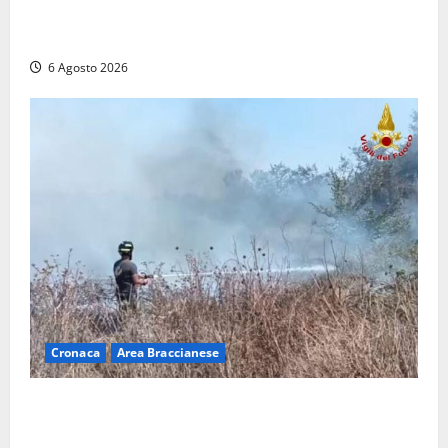
Frosinone – TAV e nuovo aeroporto: la ‘ricetta’ di
Quadrini per il rilancio della Ciociaria
6 Agosto 2026
Cronaca
Area Braccianese
Vasto incendio ad Anguillara, fiamme vicino alle
abitazioni: mobilitati i Vigili del fuoco