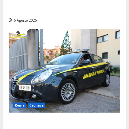
Viterbo, cade dal camion della raccolta rifiuti:
operatore trasportato in ospedale
6 Agosto 2026
Roma
Cronaca
Roma – Tor Sapienza, fermato pusher con crack e
cocaina durante un controllo della Guardia di