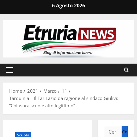
Vai
6 Agosto 2026
al
contenuto
Menu
principale
Home
2021
Marzo
11
Tarquinia – Il Tar Lazio dà ragione al sindaco Giulivi:
“Chiusura scuole atto legittimo”
Ricerca
Scuola