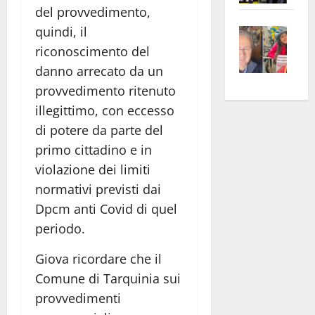
del provvedimento,
apre
Area
Vite
quindi, il
la
sogl
–
rass
Isee
riconoscimento del
A
atte
a
danno arrecato da un
Omb
anc
26mi
provvedimento ritenuto
Fest
Cont
euro
illegittimo, con eccesso
Fron
Vald
per
di potere da parte del
e
e
l’an
primo cittadino e in
Gabb
Zang
acca
violazione dei limiti
vis
202
normativi previsti dai
a
vis
Dpcm anti Covid di quel
periodo.
Giova ricordare che il
Comune di Tarquinia sui
provvedimenti