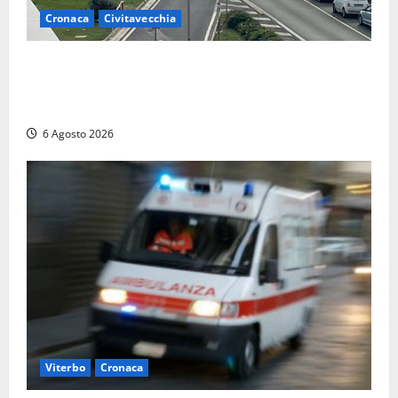
Cronaca
Civitavecchia
Civitavecchia – La segnalazione di una cliente del
supermercato: “Qualcuno ha rovistato nella mia
auto”
6 Agosto 2026
Viterbo
Cronaca