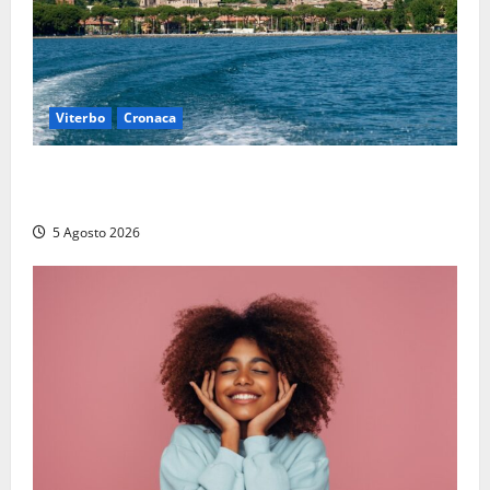
Viterbo
Cronaca
Paura sul lago di Bolsena, turista tedesca scompare
per due ore: ritrovata sana e salva
5 Agosto 2026