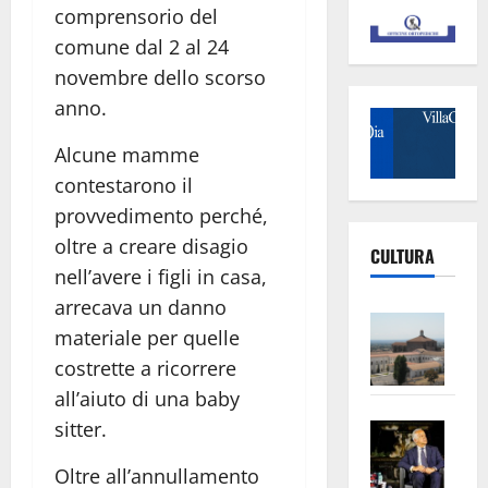
comprensorio del
comune dal 2 al 24
novembre dello scorso
anno.
Alcune mamme
contestarono il
provvedimento perché,
oltre a creare disagio
CULTURA
nell’avere i figli in casa,
arrecava un danno
Vite
materiale per quelle
–
costrette a ricorrere
L’Un
all’aiuto di una baby
ampl
Saba
sitter.
la
–
No
Oltre all’annullamento
Pian
Tax