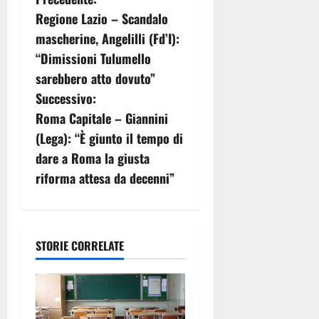
N
Regione Lazio – Scandalo
a
mascherine, Angelilli (Fd’I):
v
“Dimissioni Tulumello
sarebbero atto dovuto”
i
Successivo:
g
Roma Capitale – Giannini
(Lega): “È giunto il tempo di
a
dare a Roma la giusta
z
riforma attesa da decenni”
i
o
STORIE CORRELATE
n
e