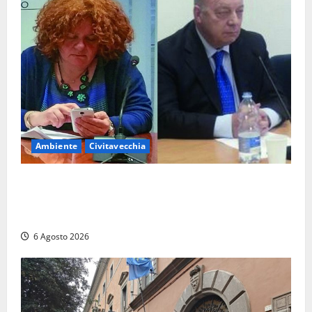
Ambiente
Civitavecchia
Civitavecchia – Fosso Crepacuore, la Regione Lazio
chiude la Conferenza di Servizi: sì al rinnovo
dell’Autorizzazione Integrata Ambientale
6 Agosto 2026