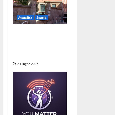
Attualità
Scuola
Viterbo – “La scuola
Fantappiè è stata una
seconda famiglia per i
nostri figli, grazie per tutto
ciò che gli avete donato”
8 Giugno 2026