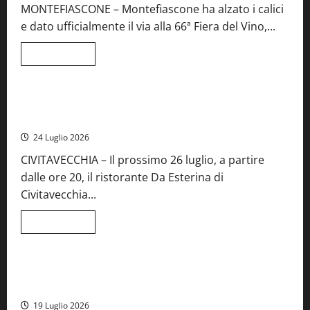
MONTEFIASCONE – Montefiascone ha alzato i calici
regionale
del
e dato ufficialmente il via alla 66ª Fiera del Vino,...
Lazio
Leggi
Leggi tutto
di
Food News
più
su
Montefiascone
brinda
Stecca x Esterina: una serata a quattro mani tra Roma e il
alla
mare di Civitavecchia
sua
Fiera
24 Luglio 2026
del
Vino:
CIVITAVECCHIA – Il prossimo 26 luglio, a partire
inaugurazione
da
dalle ore 20, il ristorante Da Esterina di
record
per
Civitavecchia...
la
66ª
edizione
Leggi
Leggi tutto
di
Cronaca
Food News
Viterbo
più
su
Stecca
x
Montefiascone – I NAS dei carabinieri chiudono la Cantina
Esterina:
Sociale: gravi carenze igieniche
una
serata
19 Luglio 2026
a