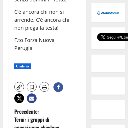
C’è ancora chi non si
arrende. C’è ancora chi
non piega la testa!
F.to Forza Nuova
Perugia
Umbria
N
Precedente:
Terni: i gruppi di
a
opposizione chiedono