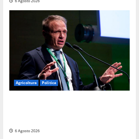
6 Agosto 2026
Agricoltura
Politica
Agricoltura, con Coltivaitalia 1 miliardo di euro in
più per gli agricoltori italiani. Lollobrigida:
“Finanziamento mai avvenuto prima nella storia
della Repubblica”
6 Agosto 2026