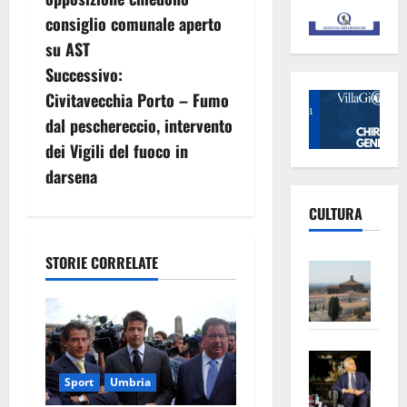
v
consiglio comunale aperto
su AST
i
Successivo:
g
Civitavecchia Porto – Fumo
dal peschereccio, intervento
a
dei Vigili del fuoco in
z
darsena
i
CULTURA
o
STORIE CORRELATE
Vite
n
–
L’Un
e
ampl
Saba
la
a
–
No
Sport
Umbria
Pian
Tax