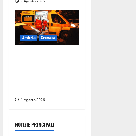
2 Agosto 2026
Umbria
Cronaca
Tragedia in un albergo di
Perugia: morto un
musicista e una donna
gravissima, ipotesi
intossicazione da
monossido
1 Agosto 2026
NOTIZIE PRINCIPALI