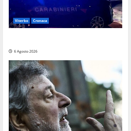
Viterbo
Cronaca
Tuscania, lo trovano ubriaco dopo un incidente con
feriti: denunciato dai carabinieri
6 Agosto 2026