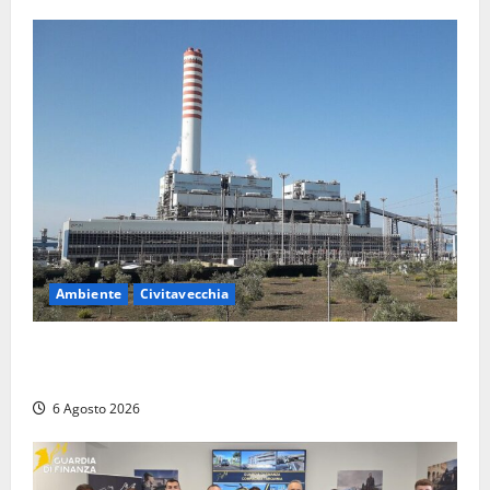
Ambiente
Civitavecchia
Civitavecchia – Tvn, il Comitato “Salviamo il Bosco”:
“Bene la fine del carbone, ma il bosco va tutelato”
6 Agosto 2026