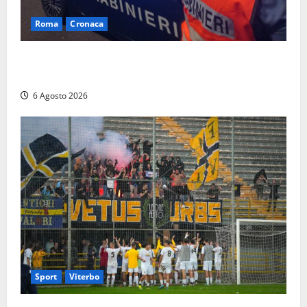
Roma
Cronaca
Roma Eur, maxi controlli dei carabinieri: due arresti
per rapina, quattro denunce e sanzioni ai locali
6 Agosto 2026
Sport
Viterbo