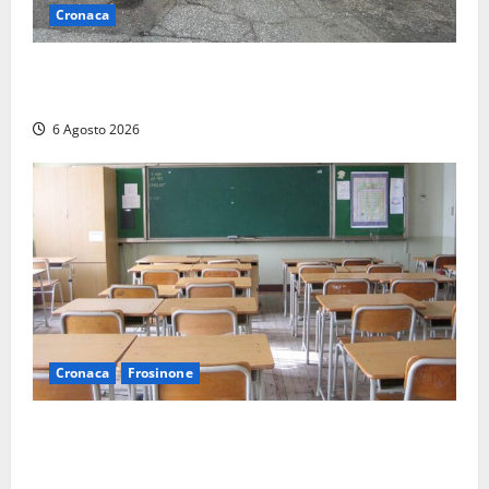
Cronaca
Tarquinia – Inseguimento sulla Tuscanese: 25enne
senza patente fermato dopo la fuga in auto
6 Agosto 2026
Cronaca
Frosinone
Frosinone, presunte molestie al liceo su una
minorenne: il Gip dice no all’archiviazione, il prof
nega