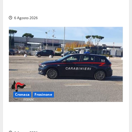
Calcio – Serie D, la Viterbese riparte dal girone G:
ufficializzati gli organici della stagione 2026-2027
6 Agosto 2026
Cronaca
Frosinone
Frosinone – Denuncia il marito per stalking: i
carabinieri perquisiscono casa e trovano droga.
L’epilogo