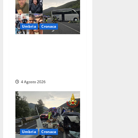
Umbria
Cronaca
Strage sulla Rieti-Terni, il
bilancio si aggrava ancora:
sette morti e oltre 30 feriti.
Una vittima è deceduta in
ospedale
4 Agosto 2026
Umbria
Cronaca