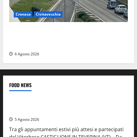
Cronaca
Civitavecchia
Civitavecchia – La segnalazione di una cliente del
supermercato: “Qualcuno ha rovistato nella mia
auto”
6 Agosto 2026
FOOD NEWS
Food News
Viterbo
A Castiglione in Teverina la 41esima festa del Vino: cantine
aperte, musica e spettacolo
5 Agosto 2026
Tra gli appuntamenti estivi più attesi e partecipati
del Viterbese CASTIGLIONE IN TEVERINA (VT) – Da