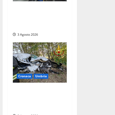
Tragedia sulla Rieti-Terni,
sei morti e 34 i feriti.
Proietti: «Uno scenario di
guerra»
3 Agosto 2026
Cronaca
Umbria
Orvieto – Auto distrutta
nello schianto, due ragazze
vive per miracolo ma una è
in codice rosso