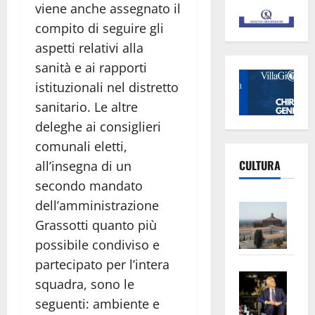
viene anche assegnato il
compito di seguire gli
aspetti relativi alla
sanità e ai rapporti
istituzionali nel distretto
sanitario. Le altre
deleghe ai consiglieri
comunali eletti,
CULTURA
all’insegna di un
secondo mandato
dell’amministrazione
Vite
–
Grassotti quanto più
L’Un
possibile condiviso e
ampl
partecipato per l’intera
Saba
la
squadra, sono le
–
No
seguenti: ambiente e
Pian
Tax