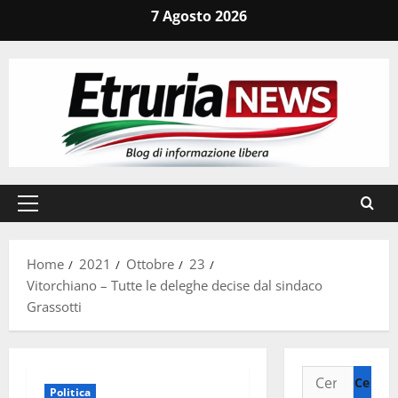
Vai
7 Agosto 2026
al
contenuto
Menu
principale
Home
2021
Ottobre
23
Vitorchiano – Tutte le deleghe decise dal sindaco
Grassotti
Ricerca
Politica