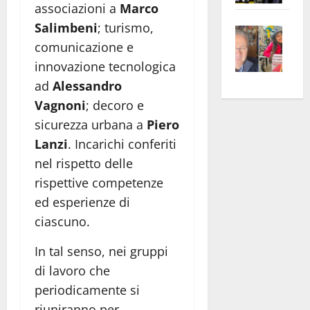
associazioni a
Marco
apre
Area
Salimbeni
; turismo,
Vite
la
sogl
comunicazione e
–
rass
Isee
A
atte
innovazione tecnologica
a
Omb
anc
26mi
ad
Alessandro
Fest
Cont
euro
Vagnoni
; decoro e
Fron
Vald
per
sicurezza urbana a
Piero
e
e
l’an
Lanzi
. Incarichi conferiti
Gabb
Zang
acca
nel rispetto delle
vis
202
rispettive competenze
a
ed esperienze di
vis
ciascuno.
In tal senso, nei gruppi
di lavoro che
periodicamente si
riuniranno per