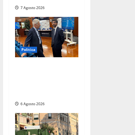
7 Agosto 2026
Politica
Sicurezza nei Comuni del
Lazio, il consigliere Sabatini
(FdI) presenta proposta di
legge per alzare la qualità
della vita
6 Agosto 2026