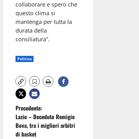
collaborare e spero che
questo clima si
mantenga per tutta la
durata della
consiliatura”.
Politica
N
Precedente:
Lazio – Deceduto Remigio
a
Bova, tra i migliori arbitri
v
di basket