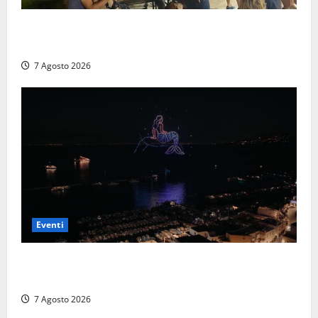
A Civitavecchia quindici giorni di pesce “in strada”
con Il Padellone
7 Agosto 2026
Eventi
Capri si racconta di notte con 500 droni: apre la
serata Antonello Venditti
7 Agosto 2026