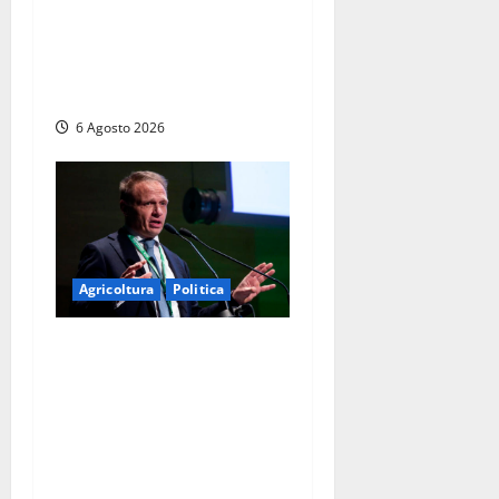
Imperiali: “Piendibene e
Cangani spieghino perché
stanno bloccando
un’occasione storica”
6 Agosto 2026
Agricoltura
Politica
Agricoltura, con
Coltivaitalia 1 miliardo di
euro in più per gli
agricoltori italiani.
Lollobrigida:
“Finanziamento mai