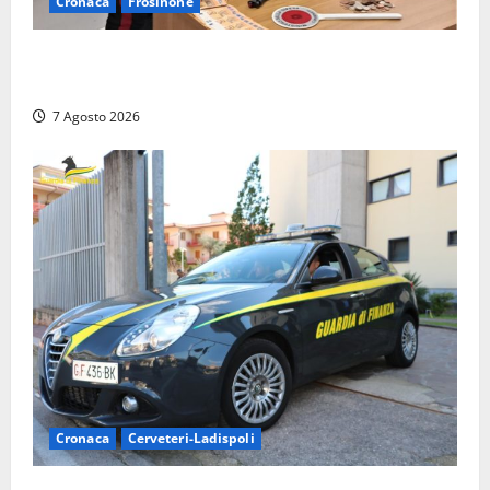
Cronaca
Frosinone
Assalto armato al Conad di Ceccano: lo schianto in
camper e l’arresto lampo a Frosinone
7 Agosto 2026
Cronaca
Cerveteri-Ladispoli