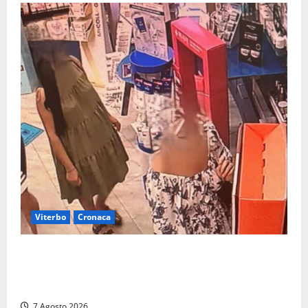
Viterbo
Cronaca
Svaligiano una farmacia a Viterbo davanti alle
telecamere, poi commettono altri furti a Orte: è
caccia a due donne
7 Agosto 2026