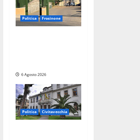
Politica
Frosinone
Ceccano, Sanità: la Regione
e il centrodestra ‘firmano’ il
decreto per la Casa della
Comunità e rivendicano la
vittoria politica
6 Agosto 2026
Politica
Civitavecchia
Civitavecchia – Fratelli
d’Italia sulle Terme