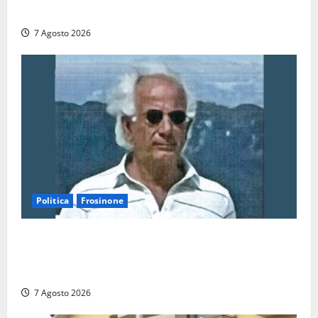
Santis “in diretta” social
7 Agosto 2026
Politica
Frosinone
Verso le elezioni di Frosinone, il Polo Civico si
allarga ancora: ufficiale l’ingresso di Giorgio
Ceccarelli dopo Emanuela Turri
7 Agosto 2026