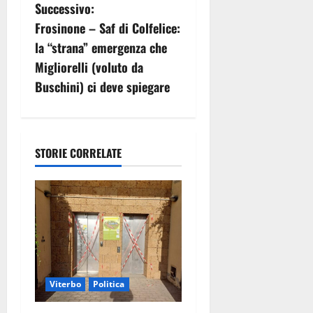
Successivo:
i
Frosinone – Saf di Colfelice:
g
la “strana” emergenza che
Migliorelli (voluto da
a
Buschini) ci deve spiegare
z
i
STORIE CORRELATE
o
n
e
a
r
Viterbo
Politica