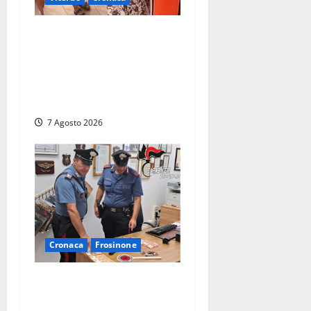
Svaligiano una farmacia a
Viterbo davanti alle
telecamere, poi commettono
altri furti a Orte: è caccia a
due donne
7 Agosto 2026
Cronaca
Frosinone
Assalto armato al Conad di
Ceccano: lo schianto in