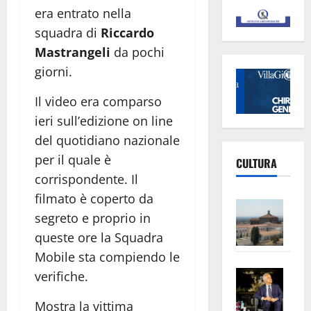
era entrato nella
squadra di
Riccardo
Mastrangeli
da pochi
giorni.
Il video era comparso
ieri sull’edizione on line
del quotidiano nazionale
per il quale è
CULTURA
corrispondente. Il
filmato è coperto da
Vite
segreto e proprio in
–
queste ore la Squadra
L’Un
ampl
Mobile sta compiendo le
Saba
la
verifiche.
–
No
Mostra la vittima
Pian
Tax