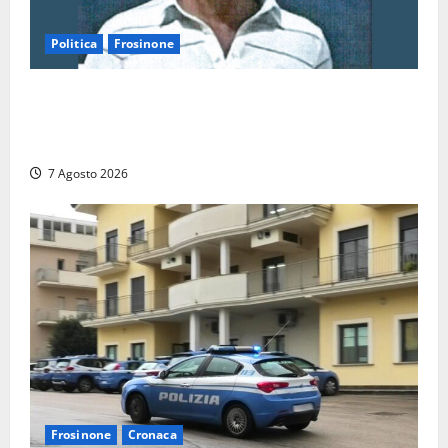
Politica
Frosinone
Verso le elezioni di Frosinone, il Polo Civico si
allarga ancora: ufficiale l’ingresso di Giorgio
Ceccarelli dopo Emanuela Turri
7 Agosto 2026
Frosinone
Cronaca