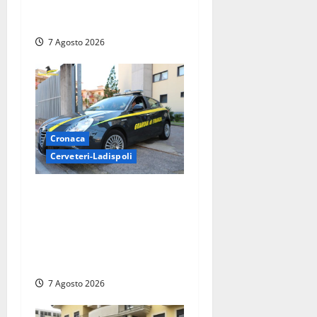
camper e l’arresto lampo a
Frosinone
7 Agosto 2026
Cronaca
Cerveteri-Ladispoli
Ladispoli al centro dei
controlli della Guardia di
Finanza: scoperti 33
lavoratori irregolari e
numerose violazioni fiscali
7 Agosto 2026