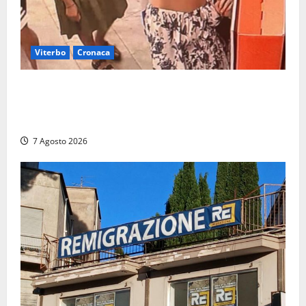
Viterbo
Cronaca
Svaligiano una farmacia a Viterbo davanti alle
telecamere, poi commettono altri furti a Orte: è
caccia a due donne
7 Agosto 2026