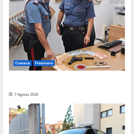
Cronaca
Frosinone
Assalto armato al Conad di Ceccano: lo schianto in
camper e l’arresto lampo a Frosinone
7 Agosto 2026