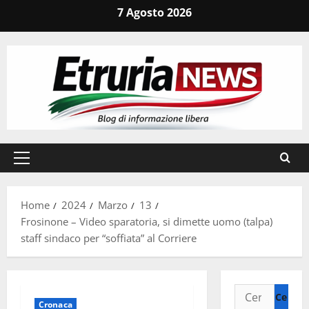
Vai
7 Agosto 2026
al
contenuto
Menu
principale
Home
2024
Marzo
13
Frosinone – Video sparatoria, si dimette uomo (talpa)
staff sindaco per “soffiata” al Corriere
Ricerca
Cronaca