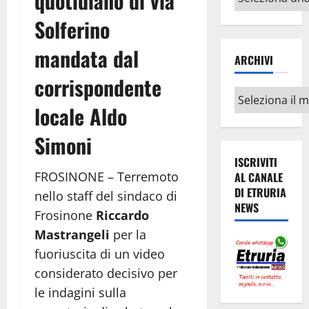
quotidiano di via
argomenti
Solferino
mandata dal
ARCHIVI
corrispondente
Archivi
locale Aldo
Simoni
ISCRIVITI
FROSINONE – Terremoto
AL CANALE
DI ETRURIA
nello staff del sindaco di
NEWS
Frosinone
Riccardo
Mastrangeli
per la
fuoriuscita di un video
considerato decisivo per
le indagini sulla