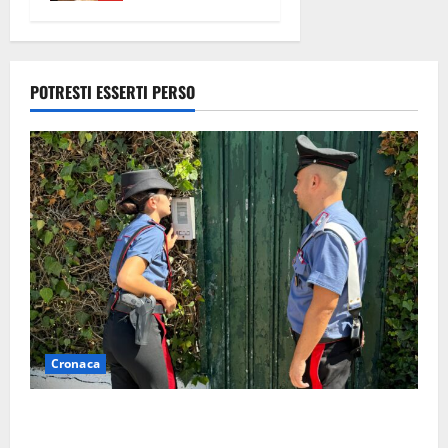
camper e
l’arresto
lampo a
Frosinone
POTRESTI ESSERTI PERSO
7 Agosto
2026
Cronaca
Aggredisce il padre con un coltello perché non gli dà
i soldi, arrestato a Fregene ragazzo di 26 anni