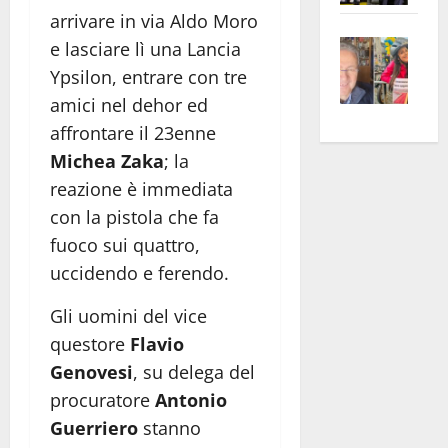
apre
Area
arrivare in via Aldo Moro
Vite
la
sogl
e lasciare lì una Lancia
–
rass
Isee
Ypsilon, entrare con tre
A
atte
a
amici nel dehor ed
Omb
anc
26mi
affrontare il 23enne
Fest
Cont
euro
Michea Zaka
; la
Fron
Vald
per
reazione è immediata
e
e
l’an
con la pistola che fa
Gabb
Zang
acca
vis
fuoco sui quattro,
202
a
uccidendo e ferendo.
vis
Gli uomini del vice
questore
Flavio
Genovesi
, su delega del
procuratore
Antonio
Guerriero
stanno