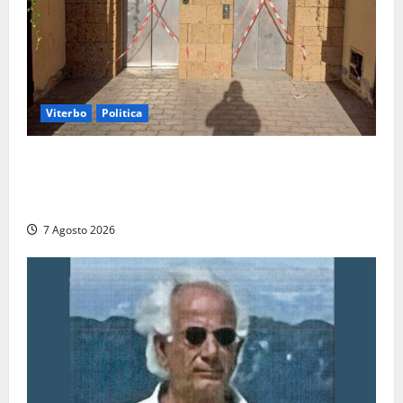
Viterbo
Politica
Ascensori chiusi durante la Fiera del Vino a
Montefiascone: volano stracci tra Manzi, Paolini e De
Santis “in diretta” social
7 Agosto 2026