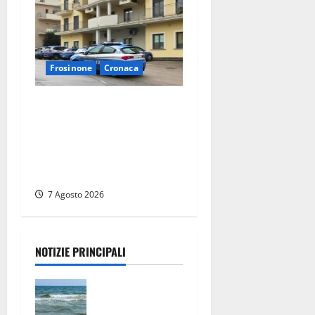
Frosinone
Cronaca
Auto sospetta fermata dalla
Polizia a Cassino:
denunciato un 19enne
trovato con un coltello a
serramanico
7 Agosto 2026
NOTIZIE PRINCIPALI
Montalto
Marina,