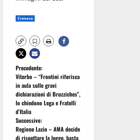
Cronaca
N
Precedente:
Viterbo – “Frontini riferisca
a
in aula sulle gravi
v
dichiarazioni di Bruzziches”,
lo chiedono Lega e Fratelli
i
d’Italia
g
Successivo:
Regione Lazio – AMA decide
a
di rispettare la legge, basta