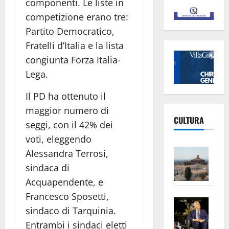
componenti. Le liste in
competizione erano tre:
Partito Democratico,
Fratelli d’Italia e la lista
congiunta Forza Italia-
Lega.
Il PD ha ottenuto il
maggior numero di
CULTURA
seggi, con il 42% dei
voti, eleggendo
Vite
Alessandra Terrosi,
–
sindaca di
L’Un
Acquapendente, e
ampl
Francesco Sposetti,
Saba
la
sindaco di Tarquinia.
–
No
Entrambi i sindaci eletti
Pian
Tax