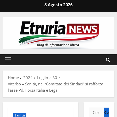
Vai
8 Agosto 2026
al
contenuto
Menu
principale
Home
2024
Luglio
30
Viterbo – Sanità, nel “Comitato dei Sindaci” si rafforza
l’asse Pd, Forza Italia e Lega
Ricerca
Sanità