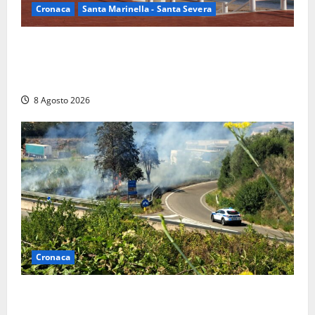
Cronaca
Santa Marinella - Santa Severa
Furti delle chiavi di casa nelle auto, l’allarme arriva
anche a Santa Marinella: “Grazie al libretto i ladri
trovano l’indirizzo”
8 Agosto 2026
Cronaca
Montalto di Castro – Svincolo dell’Aurelia chiuso per
incendio