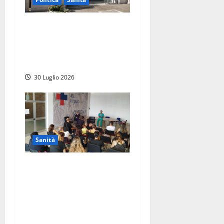
Sanità Lazio, il centrodestra
attacca l’opposizione:
“Basta arrampicarsi sugli
specchi”
30 Luglio 2026
Sanità
Viterbo – All’ospedale Santa
Rosa open day per
conoscere il parto indolore,
Nicolanti: “Il dolore del
parto non sia un passaggio