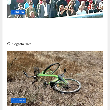
Politica
“Cgil volta le spalle a La Russa e Sberna” a
Marcinelle, Meloni: “Gesto vergognoso”. Landini
replica: “Falso”
8 Agosto 2026
Cronaca