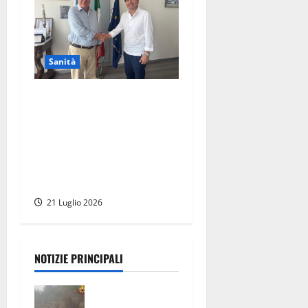
Sanità
Viterbo – All’ospedale Santa
Rosa nasce il nuovo
laboratorio di genetica
medica, grazie ad una
donazione di oltre 2 milioni
di euro
21 Luglio 2026
NOTIZIE PRINCIPALI
Escursionisti