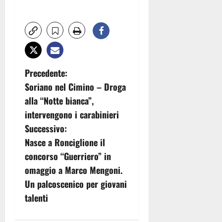
N
Precedente:
Soriano nel Cimino – Droga
a
alla “Notte bianca”,
v
intervengono i carabinieri
Successivo:
i
Nasce a Ronciglione il
g
concorso “Guerriero” in
omaggio a Marco Mengoni.
a
Un palcoscenico per giovani
z
talenti
i