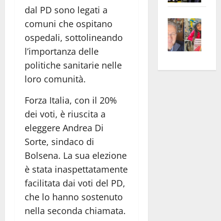
apre
dal PD sono legati a
Area
Vite
la
sogl
comuni che ospitano
–
rass
Isee
ospedali, sottolineando
A
atte
a
l’importanza delle
Omb
anc
26mi
politiche sanitarie nelle
Fest
Cont
euro
loro comunità.
Fron
Vald
per
e
e
l’an
Forza Italia, con il 20%
Gabb
Zang
acca
dei voti, è riuscita a
vis
202
eleggere Andrea Di
a
Sorte, sindaco di
vis
Bolsena. La sua elezione
è stata inaspettatamente
facilitata dai voti del PD,
che lo hanno sostenuto
nella seconda chiamata.