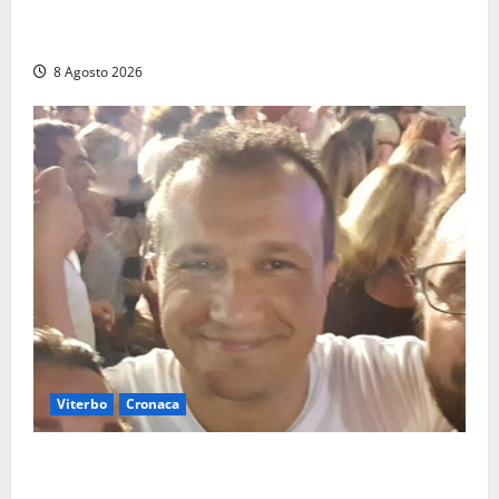
Allarme biciclette a Montalto Marina: «Furti
ovunque, ormai sembra un bike sharing illegale»
8 Agosto 2026
Viterbo
Cronaca
Brutto incidente stradale per Alessio Fiorillo:
Viterbo si stringe al suo “ciuffo”