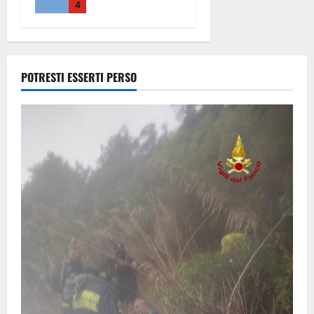
precipitato a
4
Sutri: era un
falso allarme
8 Agosto
2026
POTRESTI ESSERTI PERSO