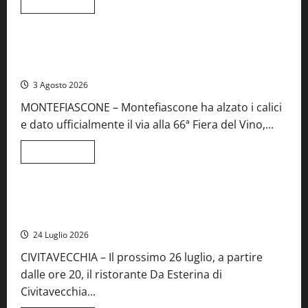
Leggi
Leggi tutto
di
Viterbo
Food News
più
su
Birre
Preziose,
Montefiascone brinda alla sua Fiera del Vino: inaugurazione
aperte
da record per la 66ª edizione
le
iscrizioni
3 Agosto 2026
al
Concorso
MONTEFIASCONE – Montefiascone ha alzato i calici
regionale
del
e dato ufficialmente il via alla 66ª Fiera del Vino,...
Lazio
Leggi
Leggi tutto
di
Food News
più
su
Montefiascone
brinda
Stecca x Esterina: una serata a quattro mani tra Roma e il
alla
mare di Civitavecchia
sua
Fiera
24 Luglio 2026
del
Vino:
CIVITAVECCHIA – Il prossimo 26 luglio, a partire
inaugurazione
da
dalle ore 20, il ristorante Da Esterina di
record
per
Civitavecchia...
la
66ª