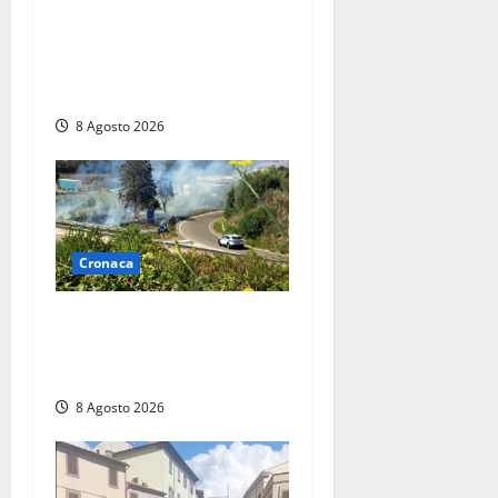
nelle auto, l’allarme arriva
anche a Santa Marinella:
“Grazie al libretto i ladri
trovano l’indirizzo”
8 Agosto 2026
Cronaca
Montalto di Castro –
Svincolo dell’Aurelia chiuso
per incendio
8 Agosto 2026