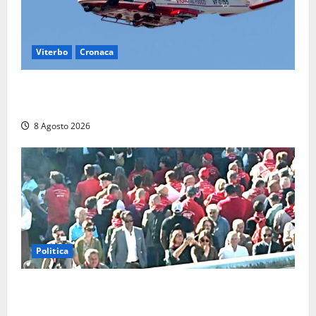
Viterbo
Cronaca
Scattano le ricerche per un piccolo elicottero
precipitato a Sutri: era un falso allarme
8 Agosto 2026
Politica
“Cgil volta le spalle a La Russa e Sberna” a
Marcinelle, Meloni: “Gesto vergognoso”. Landini