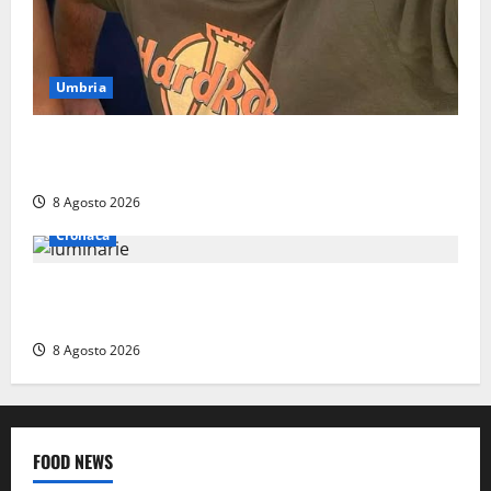
Umbria
Torreorsina dà l’ultimo saluto a Federico Romualdi,
l’autista che frenò per salvare i suoi passeggeri
8 Agosto 2026
Cronaca
Calanna – Elettricista muore folgorato mentre
monta le luminarie per la festa
8 Agosto 2026
FOOD NEWS
Food News
Viterbo