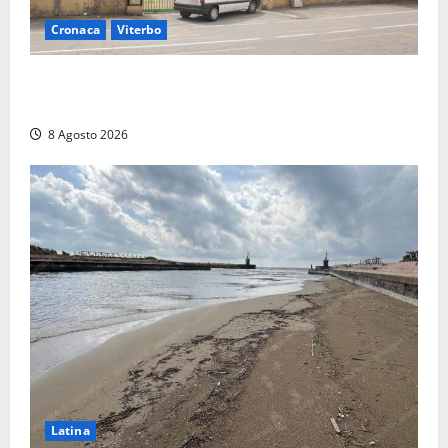
Cronaca
Viterbo
Viterbo, giovane donna trovata morta nell’ex
Consorzio agrario sulla Teverina
8 Agosto 2026
Latina