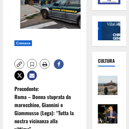
Cronaca
CULTURA
Vite
–
N
Precedente:
L’Un
Roma – Donna stuprata da
a
ampl
marocchino, Giannini e
Saba
la
v
Giammusso (Lega): “Tutta la
–
No
nostra vicinanza alla
Pian
Tax
i
apre
Area
vittima”