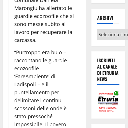
comunale Daniela
Marongiu ha allertato le
guardie ecozoofile che si
ARCHIVI
sono messe subito al
lavoro per recuperare la
Archivi
carcassa.
“Purtroppo era buio –
raccontano le guardie
ISCRIVITI
AL CANALE
ecozoofile
DI ETRURIA
‘FareAmbiente’ di
NEWS
Ladispoli – e il
puntellamento per
delimitare i continui
scossoni delle onde è
stato pressoché
impossibile. Il povero