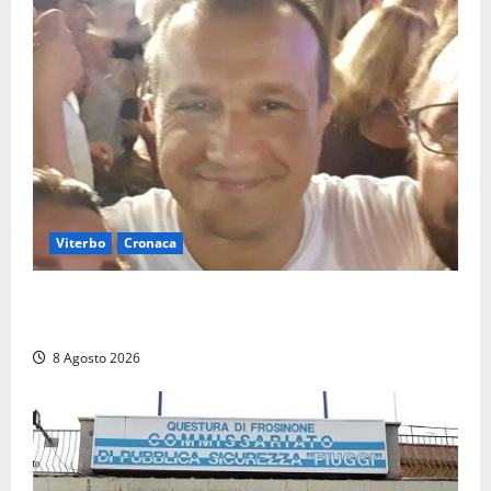
Viterbo
Cronaca
Brutto incidente stradale per Alessio Fiorillo:
Viterbo si stringe al suo “ciuffo”
8 Agosto 2026