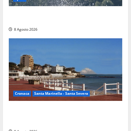
Rieti – Mondiali di Wakeboard 2026, Noa Gualtieri è
campione del mondo Under 14
8 Agosto 2026
Cronaca
Santa Marinella - Santa Severa
Furti delle chiavi di casa nelle auto, l’allarme arriva
anche a Santa Marinella: “Grazie al libretto i ladri
trovano l’indirizzo”