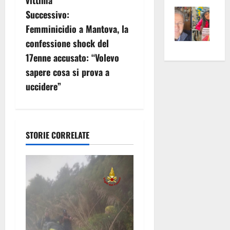
Vite
la
sogl
g
Successivo:
–
rass
Isee
Femminicidio a Mantova, la
a
A
atte
a
confessione shock del
Omb
anc
26mi
z
17enne accusato: “Volevo
Fest
Cont
euro
sapere cosa si prova a
Fron
Vald
per
i
uccidere”
e
e
l’an
o
Gabb
Zang
acca
vis
202
n
a
STORIE CORRELATE
vis
e
a
r
t