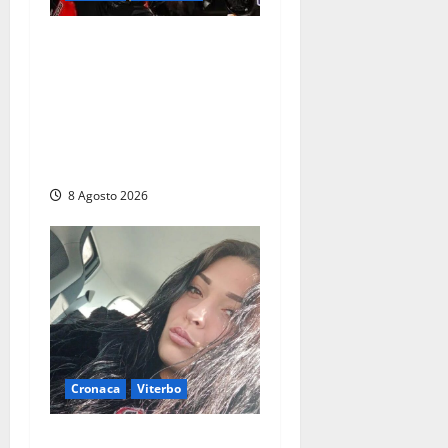
Alessandro Giannetti è
morto dopo un mese di
agonia: il giovane
carabiniere di Fontana Liri
vittima di un incidente in
moto
8 Agosto 2026
Cronaca
Viterbo
Aveva compiuto 23 anni