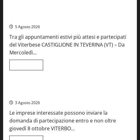
A Castiglione in Teverina la 41esima festa del Vino: cantine
aperte, musica e spettacolo
5 Agosto 2026
Tra gli appuntamenti estivi più attesi e partecipati
del Viterbese CASTIGLIONE IN TEVERINA (VT) – Da
Mercoledì...
Leggi
Leggi tutto
di
Food News
più
su
A
Castiglione
Birre Preziose, aperte le iscrizioni al Concorso regionale
in
del Lazio
Teverina
la
3 Agosto 2026
41esima
festa
Le imprese interessate possono inviare la
del
Vino:
domanda di partecipazione entro e non oltre
cantine
aperte,
giovedì 8 ottobre VITERBO...
musica
e
spettacolo