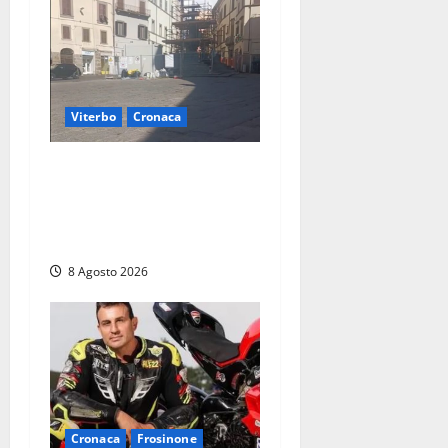
Viterbo
Cronaca
Fontana Grande, la piazza
senza identità: «Tolte le
auto, il centro è morto. E
adesso cosa resta?»
8 Agosto 2026
Cronaca
Frosinone