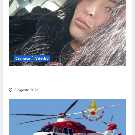
Cronaca
Viterbo
Aveva compiuto 23 anni ieri: Benedetta trovata
morta nell’ex Consorzio agrario
8 Agosto 2026