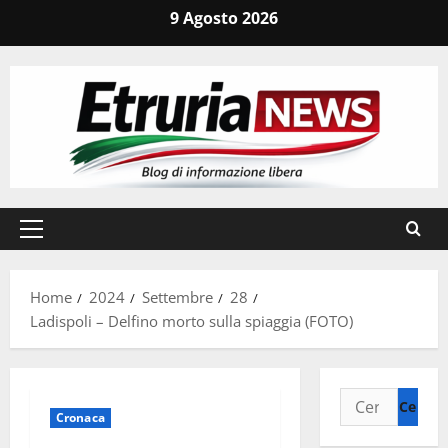
Vai
9 Agosto 2026
al
contenuto
Menu
principale
Home
2024
Settembre
28
Ladispoli – Delfino morto sulla spiaggia (FOTO)
Ricerca
Cronaca
per: