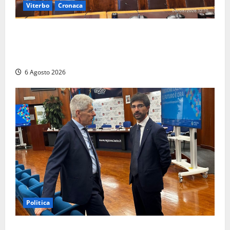
Viterbo
Cronaca
Viterbo – Ombre Festival chiude con successo e
pensa al futuro: “Ora progetto pilota per una Fiera
del Libro nella Tuscia”
6 Agosto 2026
Politica
Sicurezza nei Comuni del Lazio, il consigliere