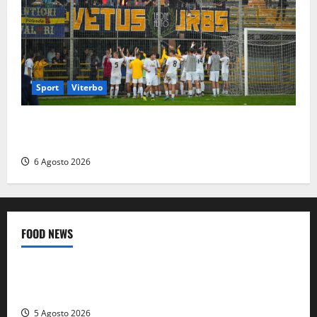
Sport
Viterbo
Calcio – Serie D, la Viterbese riparte dal girone G:
ufficializzati gli organici della stagione 2026-2027
6 Agosto 2026
FOOD NEWS
Food News
Viterbo
A Castiglione in Teverina la 41esima festa del Vino: cantine
aperte, musica e spettacolo
5 Agosto 2026