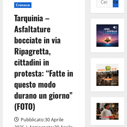
Cronaca
per:
Tarquinia –
Asfaltature
bocciate in via
Ripagretta,
cittadini in
protesta: “Fatte in
questo modo
durano un giorno”
(FOTO)
Pubblicato:30 Aprile