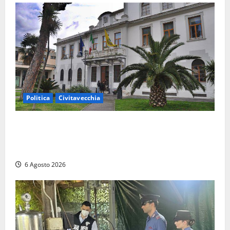
Politica
Civitavecchia
Civitavecchia – Fratelli d’Italia sulle Terme Imperiali:
“Piendibene e Cangani spieghino perché stanno
bloccando un’occasione storica”
6 Agosto 2026