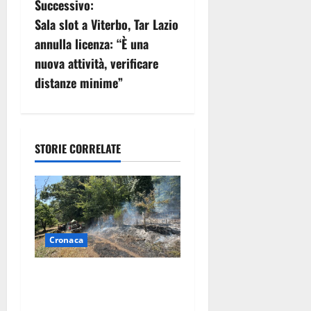
Successivo:
i
Sala slot a Viterbo, Tar Lazio
g
annulla licenza: “È una
nuova attività, verificare
a
distanze minime”
z
i
STORIE CORRELATE
o
n
e
Cronaca
a
r
Principio di incendio nella
Riserva del Lago di Vico: sul
t