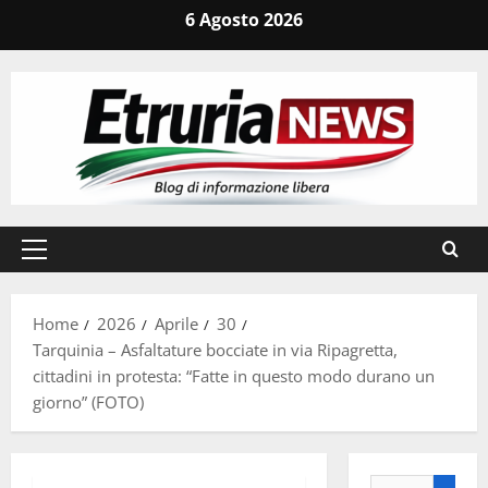
Vai
6 Agosto 2026
al
contenuto
Menu
principale
Home
2026
Aprile
30
Tarquinia – Asfaltature bocciate in via Ripagretta,
cittadini in protesta: “Fatte in questo modo durano un
giorno” (FOTO)
Ricerca