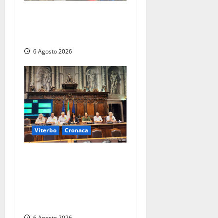
Tuffo vietato dal pontile,
muore un 17enne dopo
quattro giorni di agonia
6 Agosto 2026
Viterbo
Cronaca
Viterbo – Ombre Festival
chiude con successo e
pensa al futuro: “Ora
progetto pilota per una
Fiera del Libro nella Tuscia”
6 Agosto 2026