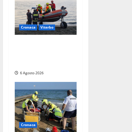
Cronaca
Viterbo
Imbarcazione si capovolge
al Lago di Bolsena, quattro
persone messe in salvo dai
vigili del fuoco
6 Agosto 2026
Cronaca