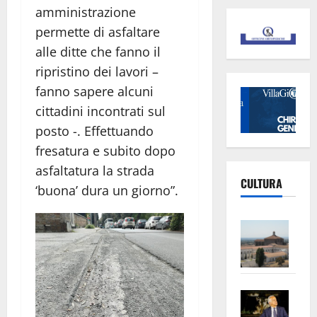
amministrazione
permette di asfaltare
alle ditte che fanno il
ripristino dei lavori –
fanno sapere alcuni
cittadini incontrati sul
posto -. Effettuando
fresatura e subito dopo
asfaltatura la strada
CULTURA
‘buona’ dura un giorno”.
Vite
–
L’Un
ampl
Saba
la
–
No