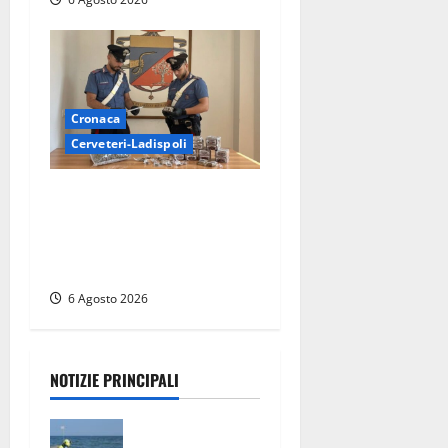
Cronaca
Cerveteri-Ladispoli
Blitz dei Carabinieri a
Ladispoli: in una casa
trovati 7 kg di hashish e una
donna chiusa a chiave
6 Agosto 2026
NOTIZIE PRINCIPALI
Tuffo vietato