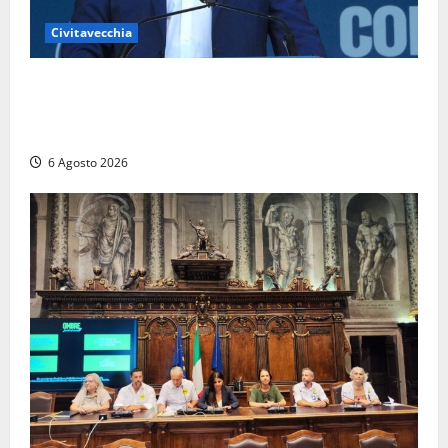
Civitavecchia
Civitavecchia – Fosso Crepacuore, Grasso (FdI): “Il
Comune sapeva del parere favorevole al rinnovo
dell’AIA e non ha informato il Consiglio”
6 Agosto 2026