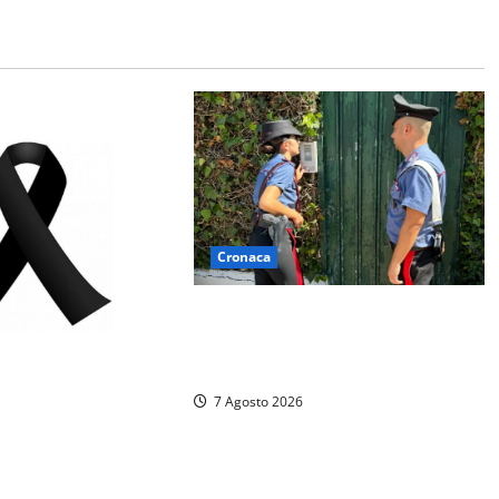
Cronaca
Aggredisce il padre con un coltello
perché non gli dà i soldi, arrestato
a Fregene ragazzo di 26 anni
7 Agosto 2026
bo: è morto Massimo
ta tra politica e