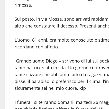
rimessa.
Sul posto, in via Mosse, sono arrivati rapidam
altro che constatare il decesso. Presenti anche
L’uomo, 61 anni, era molto conosciuto e stimato 
ricordano con affetto.
“Grande uomo Diego – scrivono di lui sui soci
tanto hai ricercato in vita. Un giorno ci ritro
tante cazzate che abbiamo fatto da ragazzi, m
disse: il paradiso lo preferisco per il clima, l’i
sicuramente sei nel mio cuore. Rip”.
I funerali si terranno domani, martedì 26 magg
non chiede fiori ma offerte in favore dell’AIL.