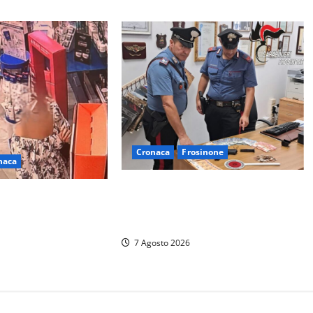
Cronaca
Frosinone
naca
Assalto armato al Conad di
 farmacia a Viterbo
Ceccano: lo schianto in camper e
elecamere, poi
l’arresto lampo a Frosinone
ri furti a Orte: è
7 Agosto 2026
donne