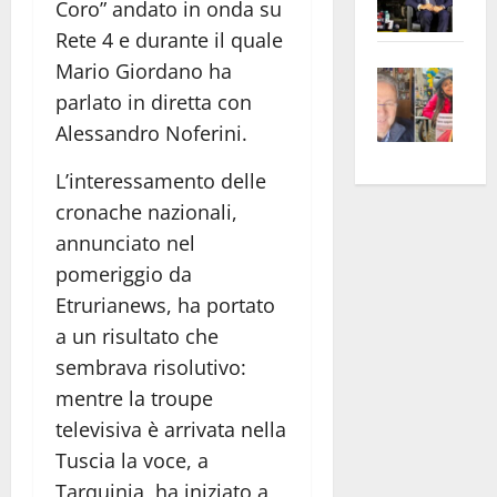
Coro” andato in onda su
Pian
Tax
Rete 4 e durante il quale
apre
Area
Mario Giordano ha
Vite
la
sogl
parlato in diretta con
–
rass
Isee
A
atte
Alessandro Noferini.
a
Omb
anc
26mi
L’interessamento delle
Fest
Cont
euro
cronache nazionali,
Fron
Vald
per
e
annunciato nel
e
l’an
Gabb
Zang
acca
pomeriggio da
vis
202
Etrurianews, ha portato
a
a un risultato che
vis
sembrava risolutivo:
mentre la troupe
televisiva è arrivata nella
Tuscia la voce, a
Tarquinia, ha iniziato a