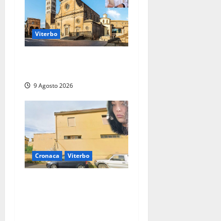
Viterbo
La Diocesi di Viterbo piange
don Giuseppe Giulianelli
9 Agosto 2026
Cronaca
Viterbo
Morte della 23enne
Benedetta all’ex consorzio
agrario, fatale il “festino”
del compleanno