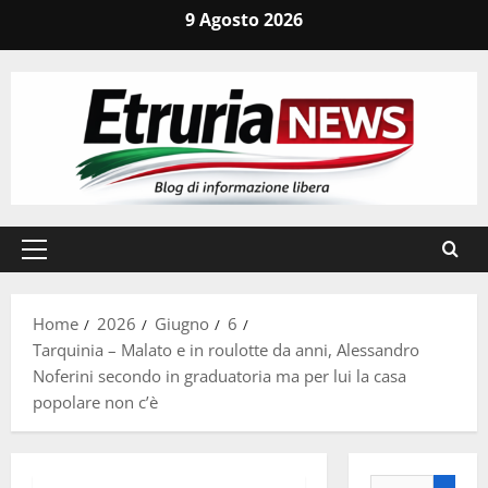
Vai
9 Agosto 2026
al
contenuto
Menu
principale
Home
2026
Giugno
6
Tarquinia – Malato e in roulotte da anni, Alessandro
Noferini secondo in graduatoria ma per lui la casa
popolare non c’è
Ricerca