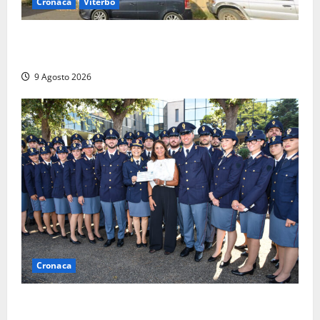
Cronaca
Viterbo
Morte della 23enne Benedetta all’ex consorzio
agrario, fatale il “festino” del compleanno
9 Agosto 2026
Cronaca
I giovani agenti della Polizia donano oltre 3mila