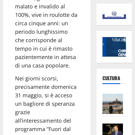
malato e invalido al
100%, vive in roulotte da
circa cinque anni: un
periodo lunghissimo
che corrisponde al
tempo in cui è rimasto
pazientemente in attesa
di una casa popolare.
CULTURA
Nei giorni scorsi,
precisamente domenica
31 maggio, si è acceso
Vite
–
un bagliore di speranza
L’Un
grazie
ampl
all’interessamento del
Saba
la
programma “Fuori dal
–
No