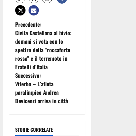
N
Precedente:
Civita Castellana al bivio:
a
domani si vota con lo
v
spettro della “roccaforte
rossa” e il terremoto in
i
Fratelli d’Italia
g
Successivo:
Viterbo – L’atleta
a
paralimpico Andrea
z
Devicenzi arriva in città
i
o
STORIE CORRELATE