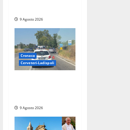
Scossa di terremoto
nell’alta Tuscia
9 Agosto 2026
Cronaca
Cerveteri-Ladispoli
Grave incidente sull’Aurelia
tra Ladispoli e Torrimpietra,
corsia per Civitavecchia
bloccata per due ore
9 Agosto 2026