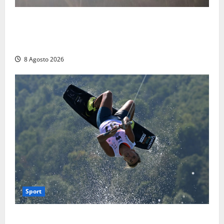
Escursionisti si perdono durante la bufera nelle
montagne di Sora. Elicottero bloccato, soccorsi da
terra
8 Agosto 2026
Sport
Rieti – Mondiali di Wakeboard 2026, Noa Gualtieri è