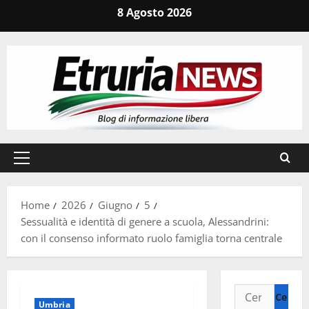
Vai
8 Agosto 2026
al
contenuto
Menu
principale
Home
2026
Giugno
5
Sessualità e identità di genere a scuola, Alessandrini:
con il consenso informato ruolo famiglia torna centrale
Ricerca
Umbria