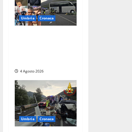
Umbria
Cronaca
Strage sulla Rieti-Terni, il
bilancio si aggrava ancora:
sette morti e oltre 30 feriti.
Una vittima è deceduta in
ospedale
4 Agosto 2026
Umbria
Cronaca