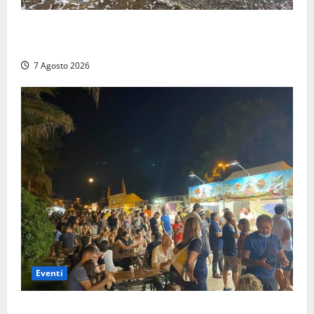
Montalto Marina, schiuma e acqua colorata in mare:
Arpa Lazio fa chiarezza
7 Agosto 2026
Eventi
A Civitavecchia quindici giorni di pesce “in strada”