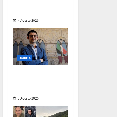
Gaucci is back: il Perugia
torna di famiglia, e il primo
atto è già un caso
4 Agosto 2026
Umbria
Umbria – Baglioni (Lega):
“A Città di Castello aumenta
la TARI mentre a Umbertide
diminuisce”
3 Agosto 2026