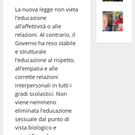
apre
Area
La nuova legge non vieta
Vite
la
sogl
l’educazione
–
rass
Isee
all’affettività o alle
A
atte
a
relazioni. Al contrario, il
Omb
anc
26mi
Governo ha reso stabile
Fest
Cont
euro
Fron
Vald
e strutturale
per
e
e
l’an
l’educazione al rispetto,
Gabb
Zang
acca
all’empatia e alle
vis
202
corrette relazioni
a
interpersonali in tutti i
vis
gradi scolastici. Non
viene nemmeno
eliminata l’educazione
sessuale dal punto di
vista biologico e