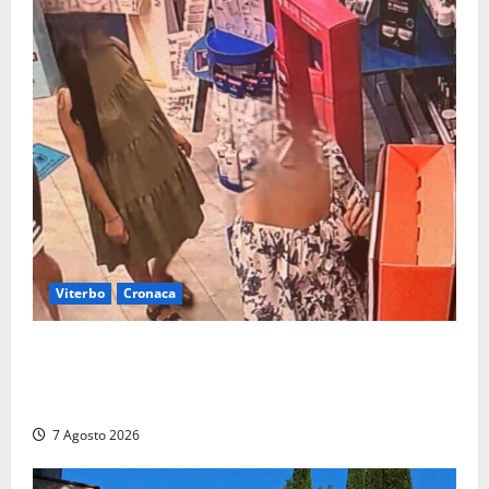
Viterbo
Cronaca
Svaligiano una farmacia a Viterbo davanti alle
telecamere, poi commettono altri furti a Orte: è
caccia a due donne
7 Agosto 2026