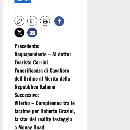
N
Precedente:
Acquapendente – Al dottor
a
Evaristo Cerrini
v
l’onorificenza di Cavaliere
dell’Ordine al Merito della
i
Repubblica Italiana
g
Successivo:
Viterbo – Compleanno tra le
a
lacrime per Roberto Grazini,
z
la star dei reality festeggia
a Money Road