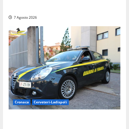
Assalto armato al Conad di Ceccano: lo schianto in
camper e l’arresto lampo a Frosinone
7 Agosto 2026
Cronaca
Cerveteri-Ladispoli
Ladispoli al centro dei controlli della Guardia di
Finanza: scoperti 33 lavoratori irregolari e