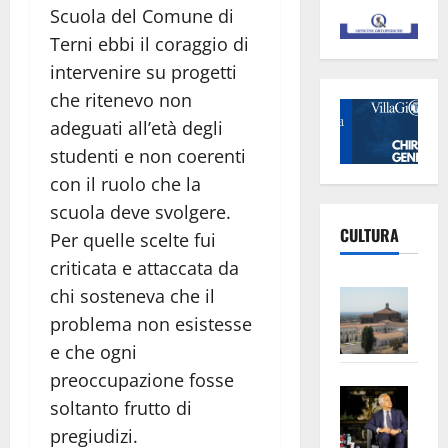
Scuola del Comune di
Terni ebbi il coraggio di
intervenire su progetti
che ritenevo non
adeguati all’età degli
studenti e non coerenti
con il ruolo che la
scuola deve svolgere.
CULTURA
Per quelle scelte fui
criticata e attaccata da
Vite
chi sosteneva che il
–
problema non esistesse
L’Un
e che ogni
ampl
preoccupazione fosse
Saba
la
soltanto frutto di
–
No
pregiudizi.
Pian
Tax