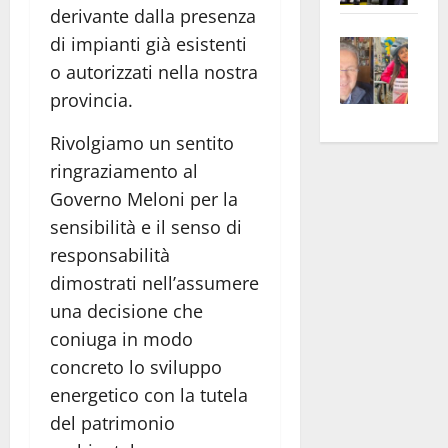
derivante dalla presenza
apre
Area
Vite
di impianti già esistenti
la
sogl
–
rass
Isee
o autorizzati nella nostra
A
atte
a
provincia.
Omb
anc
26mi
Rivolgiamo un sentito
Fest
Cont
euro
Fron
Vald
per
ringraziamento al
e
e
l’an
Governo Meloni per la
Gabb
Zang
acca
sensibilità e il senso di
vis
202
responsabilità
a
dimostrati nell’assumere
vis
una decisione che
coniuga in modo
concreto lo sviluppo
energetico con la tutela
del patrimonio