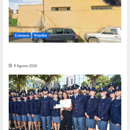
Cronaca
Viterbo
Morte della 23enne Benedetta all’ex consorzio
agrario, fatale il “festino” del compleanno
9 Agosto 2026