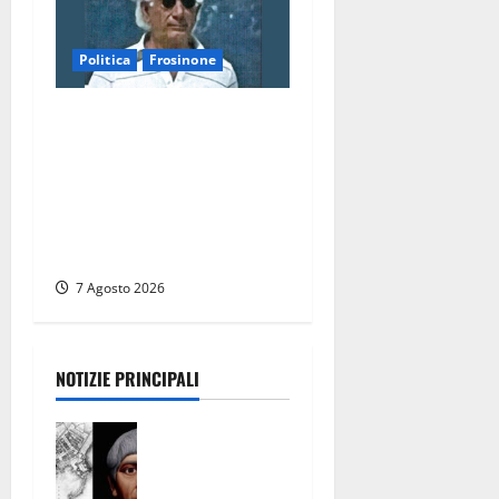
Politica
Frosinone
Verso le elezioni di
Frosinone, il Polo Civico si
allarga ancora: ufficiale
l’ingresso di Giorgio
Ceccarelli dopo Emanuela
Turri
7 Agosto 2026
NOTIZIE PRINCIPALI
Tra l’8 e il 9
agosto del
117 moriva