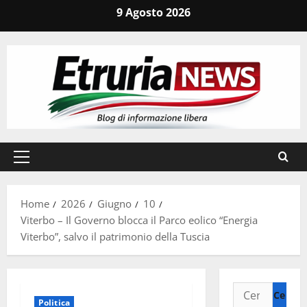
Vai
9 Agosto 2026
al
contenuto
Menu
principale
Home
2026
Giugno
10
Viterbo – Il Governo blocca il Parco eolico “Energia
Viterbo”, salvo il patrimonio della Tuscia
Ricerca
Politica