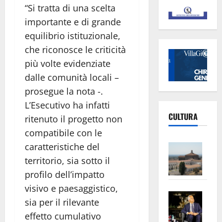
“Si tratta di una scelta
importante e di grande
equilibrio istituzionale,
che riconosce le criticità
più volte evidenziate
dalle comunità locali –
prosegue la nota -.
L’Esecutivo ha infatti
CULTURA
ritenuto il progetto non
compatibile con le
Vite
caratteristiche del
–
territorio, sia sotto il
L’Un
profilo dell’impatto
ampl
visivo e paesaggistico,
Saba
la
sia per il rilevante
–
No
effetto cumulativo
Pian
Tax