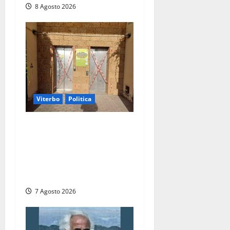
8 Agosto 2026
Viterbo
Politica
Ascensori chiusi durante la
Fiera del Vino a
Montefiascone: volano
stracci tra Manzi, Paolini e
De Santis “in diretta” social
7 Agosto 2026