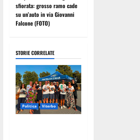
sfiorata: grosso ramo cade
a
su un’auto in via Giovanni
z
Falcone (FOTO)
i
o
STORIE CORRELATE
n
e
a
r
Politica
Viterbo
t
Grande partecipazione ai
i
gazebo di Fratelli d’Italia a
Montalto e Tarquinia