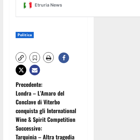
Politica
N
Precedente:
Londra – L’Amaro del
a
Conclave di Viterbo
v
conquista gli International
Wine & Spirit Competition
i
Successivo:
g
Tarquinia – Altra tragedia