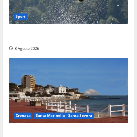
Sport
Rieti – Mondiali di Wakeboard 2026, Noa Gualtieri è
campione del mondo Under 14
8 Agosto 2026
Cronaca
Santa Marinella - Santa Severa
Furti delle chiavi di casa nelle auto, l’allarme arriva