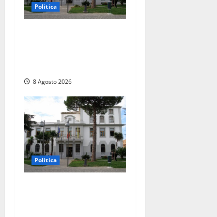
Politica
Civitavecchia – Accesso agli
atti, il Pd fa chiarezza: “Non
è stato ridotto nessun
diritto”
8 Agosto 2026
Politica
Civitavecchia – Accesso agli
atti: “Il M5S vota ciò che
dice di non condividere”