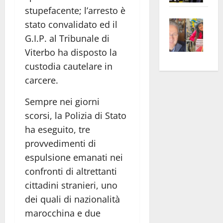
apre
Area
stupefacente; l’arresto è
Vite
la
sogl
stato convalidato ed il
–
rass
Isee
G.I.P. al Tribunale di
A
atte
a
Viterbo ha disposto la
Omb
anc
26mi
custodia cautelare in
Fest
Cont
euro
carcere.
Fron
Vald
per
e
e
l’an
Sempre nei giorni
Gabb
Zang
acca
scorsi, la Polizia di Stato
vis
202
ha eseguito, tre
a
provvedimenti di
vis
espulsione emanati nei
confronti di altrettanti
cittadini stranieri, uno
dei quali di nazionalità
marocchina e due