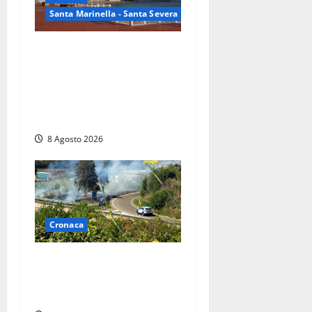
Santa Marinella - Santa Severa
Furti delle chiavi di casa
nelle auto, l’allarme arriva
anche a Santa Marinella:
“Grazie al libretto i ladri
trovano l’indirizzo”
8 Agosto 2026
Cronaca
Montalto di Castro –
Svincolo dell’Aurelia chiuso
per incendio