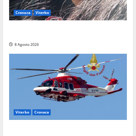
Cronaca
Viterbo
Aveva compiuto 23 anni ieri: Benedetta trovata
morta nell’ex Consorzio agrario
8 Agosto 2026
Viterbo
Cronaca
Scattano le ricerche per un piccolo elicottero
precipitato a Sutri: era un falso allarme