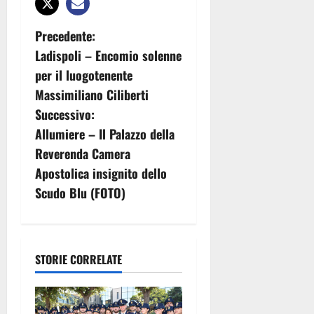
N
Precedente:
Ladispoli – Encomio solenne
a
per il luogotenente
v
Massimiliano Ciliberti
Successivo:
i
Allumiere – Il Palazzo della
g
Reverenda Camera
Apostolica insignito dello
a
Scudo Blu (FOTO)
z
i
STORIE CORRELATE
o
n