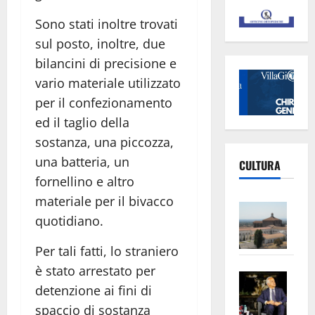
Sono stati inoltre trovati
sul posto, inoltre, due
bilancini di precisione e
vario materiale utilizzato
per il confezionamento
ed il taglio della
sostanza, una piccozza,
una batteria, un
CULTURA
fornellino e altro
materiale per il bivacco
Vite
quotidiano.
–
L’Un
Per tali fatti, lo straniero
ampl
è stato arrestato per
Saba
la
detenzione ai fini di
–
No
spaccio di sostanza
Pian
Tax