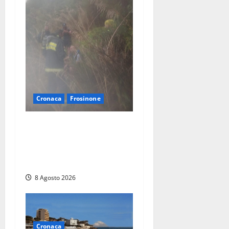
Cronaca
Frosinone
Escursionisti si perdono
durante la bufera nelle
montagne di Sora. Elicottero
bloccato, soccorsi da terra
8 Agosto 2026
Cronaca