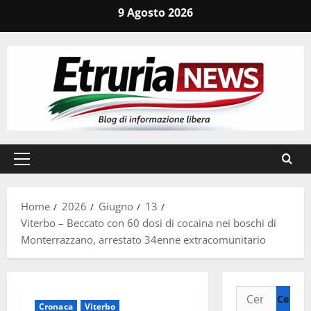
Vai
9 Agosto 2026
al
contenuto
Menu
principale
Home
2026
Giugno
13
Viterbo – Beccato con 60 dosi di cocaina nei boschi di
Monterrazzano, arrestato 34enne extracomunitario
Ricerca
Cronaca
Viterbo