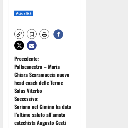
Attualità
N
Precedente:
Pallacanestro – Maria
a
Chiara Scaramuccia nuovo
v
head coach delle Terme
Salus Viterbo
i
Successivo:
g
Soriano nel Cimino ha dato
l’ultimo saluto all’amato
a
catechista Augusto Cesti