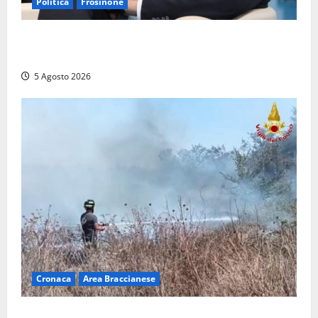
Politica
Frosinone
Frosinone – TAV e nuovo aeroporto: la ‘ricetta’ di
Quadrini per il rilancio della Ciociaria
5 Agosto 2026
Cronaca
Area Braccianese
Vasto incendio ad Anguillara, fiamme vicino alle