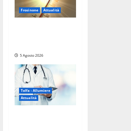
Frosinone
Attualità
Frosinone ‘brucia’ da un
mese: è record di afa e notti
tropicali. E i temporali
fanno danni
5 Agosto 2026
Tolfa - Allumiere
Attualità
Tolfa – Medico di base
assente e nessun sostituto:
disagi per oltre mille