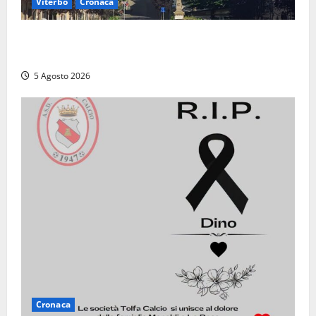
Viterbo
Cronaca
“Acrobazie Enogastronomiche”, a San Martino al
Cimino tre giorni tra sapori, memoria e tradizioni
5 Agosto 2026
Cronaca