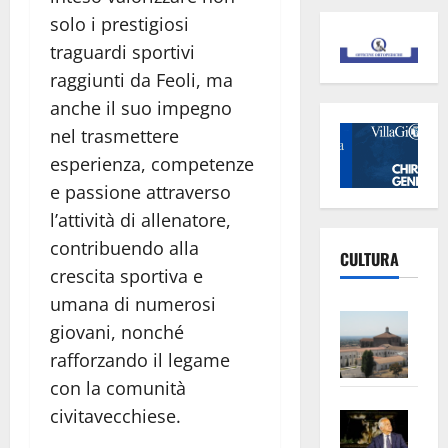
solo i prestigiosi
traguardi sportivi
raggiunti da Feoli, ma
anche il suo impegno
nel trasmettere
esperienza, competenze
e passione attraverso
l’attività di allenatore,
contribuendo alla
CULTURA
crescita sportiva e
umana di numerosi
Vite
giovani, nonché
–
rafforzando il legame
L’Un
con la comunità
ampl
civitavecchiese.
Saba
la
–
No