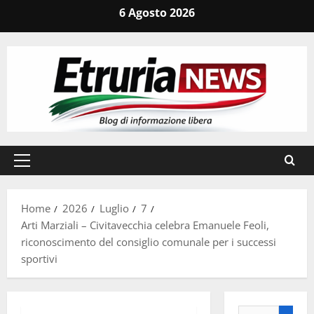
Vai
6 Agosto 2026
al
contenuto
Menu
principale
Home
2026
Luglio
7
Arti Marziali – Civitavecchia celebra Emanuele Feoli,
riconoscimento del consiglio comunale per i successi
sportivi
Ricerca