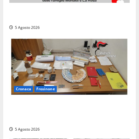
Il Tolfa Calcio saluta Romolo Monaldi: scompare una
figura simbolo del club
5 Agosto 2026
Cronaca
Frosinone
(FOTO) Frosinone, il ‘fiume del crack’: conquistato
sul Cosa il fortino della droga, 4 arresti…
multietnici
5 Agosto 2026