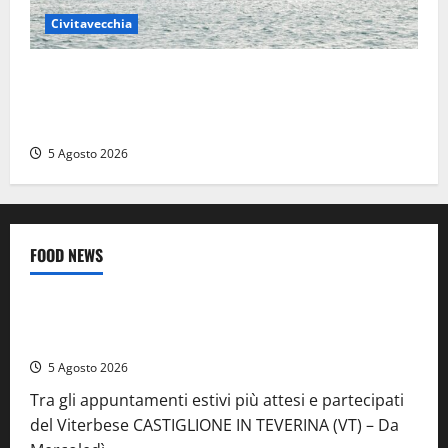
Civitavecchia
Civitavecchia – Da GNV nuova tratta di traghetti per
l’Algeria, a bordo: cucina halal e sala dedicata alla
preghiera
5 Agosto 2026
FOOD NEWS
Food News
Viterbo
A Castiglione in Teverina la 41esima festa del Vino: cantine
aperte, musica e spettacolo
5 Agosto 2026
Tra gli appuntamenti estivi più attesi e partecipati
del Viterbese CASTIGLIONE IN TEVERINA (VT) – Da