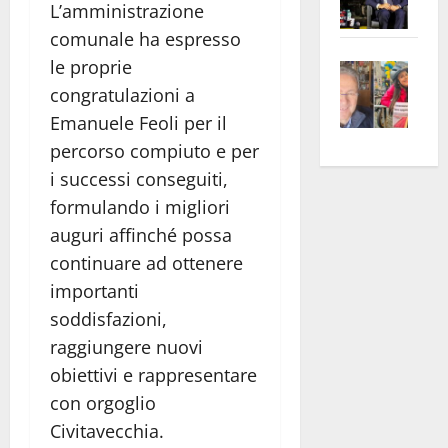
L’amministrazione
Pian
Tax
comunale ha espresso
apre
Area
le proprie
Vite
la
sogl
–
rass
Isee
congratulazioni a
A
atte
a
Emanuele Feoli per il
Omb
anc
26mi
percorso compiuto e per
Fest
Cont
euro
i successi conseguiti,
Fron
Vald
per
formulando i migliori
e
e
l’an
auguri affinché possa
Gabb
Zang
acca
continuare ad ottenere
vis
202
importanti
a
vis
soddisfazioni,
raggiungere nuovi
obiettivi e rappresentare
con orgoglio
Civitavecchia.