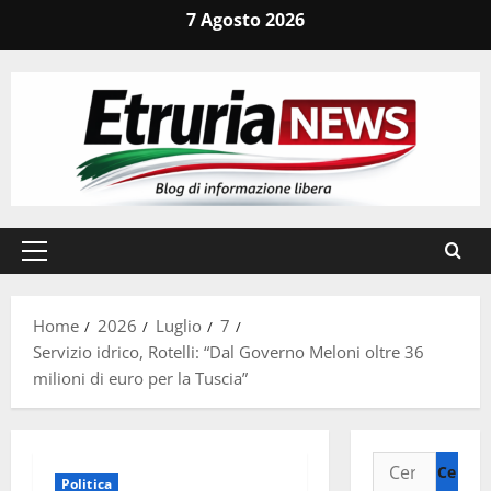
Vai
7 Agosto 2026
al
contenuto
Menu
principale
Home
2026
Luglio
7
Servizio idrico, Rotelli: “Dal Governo Meloni oltre 36
milioni di euro per la Tuscia”
Ricerca
Politica