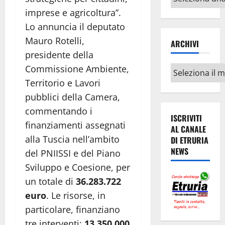
argomenti
imprese e agricoltura”.
Lo annuncia il deputato
Mauro Rotelli,
ARCHIVI
presidente della
Commissione Ambiente,
Archivi
Territorio e Lavori
pubblici della Camera,
commentando i
ISCRIVITI
finanziamenti assegnati
AL CANALE
alla Tuscia nell’ambito
DI ETRURIA
NEWS
del PNIISSI e del Piano
Sviluppo e Coesione, per
un totale di
36.283.722
euro
. Le risorse, in
particolare, finanziano
tre interventi:
13.350.000