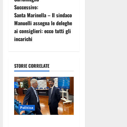
i
Successivo:
g
Santa Marinella – Il sindaco
Manuelli assegna le deleghe
a
ai consiglieri: ecco tutti gli
z
incarichi
i
o
STORIE CORRELATE
n
e
a
Politica
r
t
Sicurezza nei Comuni del