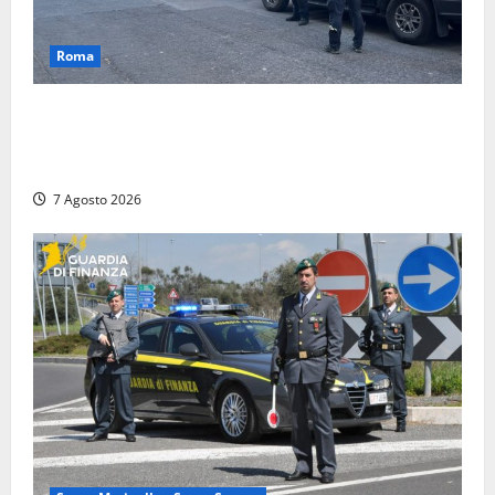
Roma
Blitz antidroga sul litorale romano: 9 arresti e 14
denunce. In campo anche i paracadutisti in assetto
da guerra (FOTO)
7 Agosto 2026