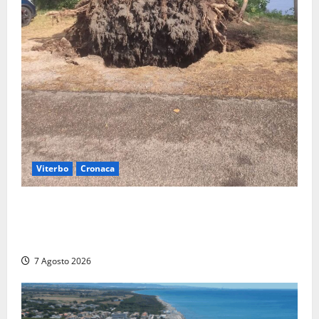
Viterbo
Cronaca
Gradoli – Il maltempo devasta il lungolago: alberi
giganteschi abbattuti e auto distrutte. Sfiorata la
tragedia (FOTO)
7 Agosto 2026