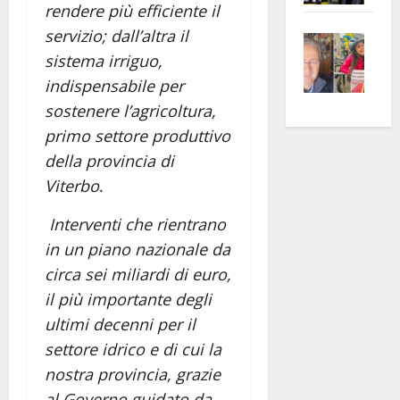
rendere più efficiente il
apre
Area
servizio; dall’altra il
Vite
la
sogl
sistema irriguo,
–
rass
Isee
A
atte
a
indispensabile per
Omb
anc
26mi
sostenere l’agricoltura,
Fest
Cont
euro
primo settore produttivo
Fron
Vald
per
della provincia di
e
e
l’an
Viterbo
.
Gabb
Zang
acca
vis
202
Interventi che rientrano
a
in un piano nazionale da
vis
circa sei miliardi di euro,
il più importante degli
ultimi decenni per il
settore idrico e di cui la
nostra provincia, grazie
al Governo guidato da