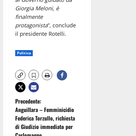
Giorgia Meloni, è
finalmente
protagonista
“, conclude
il presidente Rotelli.
Politica
N
Precedente:
Anguillara – Femminicidio
a
Federica Torzullo, richiesta
v
di Giudizio immediato per
Carlomagno