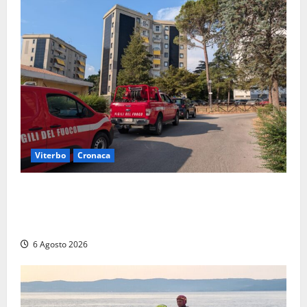
Viterbo
Cronaca
Viterbo, paura in via Murialdo: anziano minaccia di
lanciarsi dal settimo piano, salvato dai soccorritori
(FOTO)
6 Agosto 2026