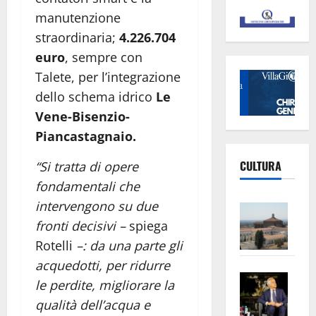
manutenzione
straordinaria;
4.226.704
euro
, sempre con
Talete, per l’integrazione
dello schema idrico
Le
Vene-Bisenzio-
Piancastagnaio.
CULTURA
“Si tratta di opere
fondamentali che
intervengono su due
Vite
–
fronti decisivi –
spiega
L’Un
Rotelli
–: da una parte gli
ampl
acquedotti, per ridurre
Saba
la
le perdite, migliorare la
–
No
qualità dell’acqua e
Pian
Tax