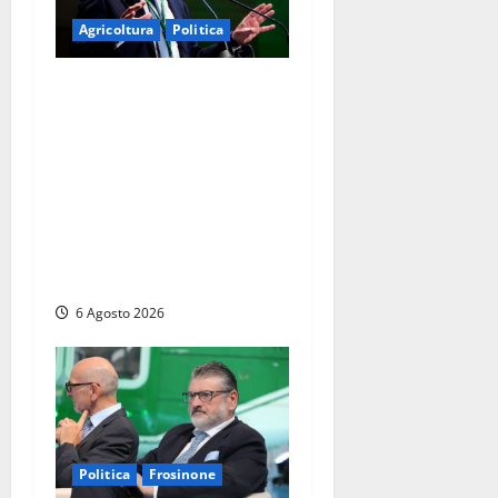
Agricoltura
Politica
Agricoltura, con
Coltivaitalia 1 miliardo di
euro in più per gli
agricoltori italiani.
Lollobrigida:
“Finanziamento mai
avvenuto prima nella storia
della Repubblica”
6 Agosto 2026
Politica
Frosinone