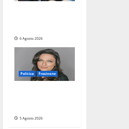
Frosinone – TAV e nuovo
aeroporto: la ‘ricetta’ di
Quadrini per il rilancio della
Ciociaria
6 Agosto 2026
Politica
Frosinone
Frosinone – Polo Civico,
colpaccio in vista delle
prossime Comunali: entra la
dottoressa Emanuela Turri
5 Agosto 2026