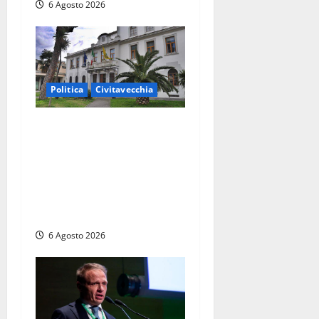
6 Agosto 2026
Politica
Civitavecchia
Civitavecchia – Fratelli
d’Italia sulle Terme
Imperiali: “Piendibene e
Cangani spieghino perché
stanno bloccando
un’occasione storica”
6 Agosto 2026