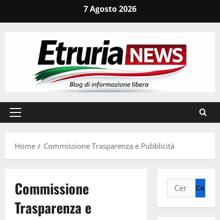
Vai
7 Agosto 2026
al
contenuto
Menu
principale
Home
Commissione Trasparenza e Pubblicità
Commissione
Ricerca
per:
Trasparenza e