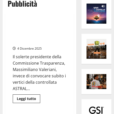
Pubblicità
Cronaca
Regione Lazio
Regione Lazio, vicenda
Pellegrini-Astorre-Astral,
quando la trasparenza diventa
un optional
4 Dicembre 2025
Il solerte presidente della
Commissione Trasparenza,
Massimiliano Valeriani,
invece di convocare subito i
vertici della controllata
ASTRAL...
Leggi
Leggi tutto
di
Politica
più
su
Regione