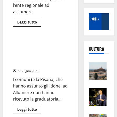
l’ente regionale ad
assumere...
Leggi
Leggi tutto
di
Regione Lazio
più
su
Concorsopoli
Allumiere
Concorsopoli Allumiere –
–
Accertate gravi irregolarità.
Domani
CULTURA
in
Pasquini (e la Regione) hanno
Commissione
aggirato la legge: dov’è la
Trasparenza
ultime
Vite
graduatoria?
audizioni
con
–
8 Giugno 2021
la
L’Un
dirigente
I comuni (e la Pisana) che
regionale
ampl
che
hanno assunto gli idonei ad
vieta
Saba
la
la
Allumiere non hanno
diretta
–
No
ricevuto la graduatoria...
streaming
Pian
Tax
apre
Leggi
Area
Leggi tutto
di
Vite
la
sogl
più