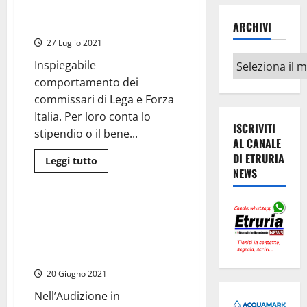
Massimiliano
(come Fatima) il fantasma
Valeriani
“chiama
Tripodino
ARCHIVI
alle
armi”
27 Luglio 2021
i
suoi
Archivi
Inspiegabile
sodali
di
comportamento dei
Astral
contro
commissari di Lega e Forza
Righini
Italia. Per loro conta lo
ISCRIVITI
stipendio o il bene...
AL CANALE
DI ETRURIA
Leggi
Leggi tutto
di
NEWS
Regione Lazio
più
su
Concorsopoli
Allumiere
Concorsopoli Allumiere – Colpo
–
di scena in Commissione, in
La
Commissione
Regione è arrivata la
“trasparente”
graduatoria sbagliata
per
il
20 Giugno 2021
centrodestra
ma
appare
Nell’Audizione in
(come