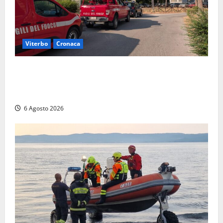
Viterbo
Cronaca
Viterbo, paura in via Murialdo: anziano minaccia di
lanciarsi dal settimo piano, salvato dai soccorritori
(FOTO)
6 Agosto 2026