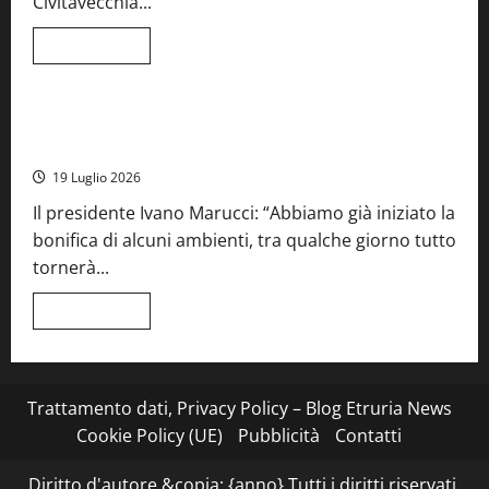
Civitavecchia...
la
66ª
edizione
Leggi
Leggi tutto
di
Cronaca
Food News
Viterbo
più
su
Stecca
x
Montefiascone – I NAS dei carabinieri chiudono la Cantina
Esterina:
Sociale: gravi carenze igieniche
una
serata
19 Luglio 2026
a
quattro
Il presidente Ivano Marucci: “Abbiamo già iniziato la
mani
tra
bonifica di alcuni ambienti, tra qualche giorno tutto
Roma
e
tornerà...
il
mare
di
Leggi
Leggi tutto
Civitavecchia
di
più
su
Montefiascone
–
I
Trattamento dati, Privacy Policy – Blog Etruria News
NAS
dei
Cookie Policy (UE)
Pubblicità
Contatti
carabinieri
chiudono
la
Diritto d'autore &copia; {anno} Tutti i diritti riservati.