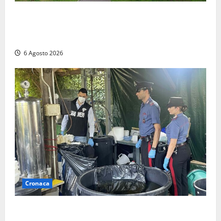
Civitavecchia – Fratelli d’Italia sulle Terme Imperiali:
“Piendibene e Cangani spieghino perché stanno
bloccando un’occasione storica”
6 Agosto 2026
Cronaca
Latina – Carabinieri scoprono raffineria di cocaina