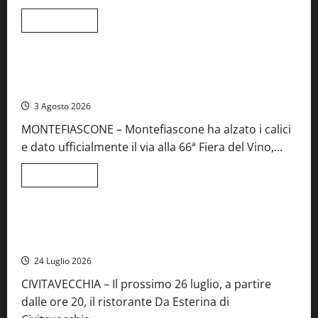
e
spettacolo
Leggi
Leggi tutto
di
Viterbo
Food News
più
su
Birre
Preziose,
Montefiascone brinda alla sua Fiera del Vino: inaugurazione
aperte
da record per la 66ª edizione
le
iscrizioni
3 Agosto 2026
al
Concorso
MONTEFIASCONE – Montefiascone ha alzato i calici
regionale
del
e dato ufficialmente il via alla 66ª Fiera del Vino,...
Lazio
Leggi
Leggi tutto
di
Food News
più
su
Montefiascone
brinda
Stecca x Esterina: una serata a quattro mani tra Roma e il
alla
mare di Civitavecchia
sua
Fiera
24 Luglio 2026
del
Vino:
CIVITAVECCHIA – Il prossimo 26 luglio, a partire
inaugurazione
da
dalle ore 20, il ristorante Da Esterina di
record
per