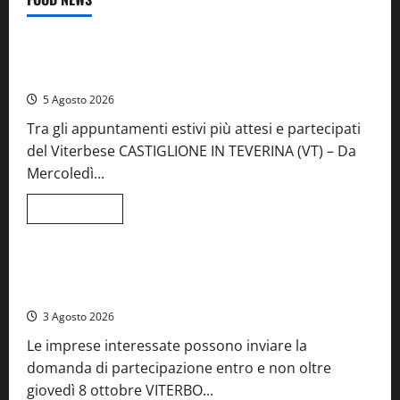
Food News
Viterbo
A Castiglione in Teverina la 41esima festa del Vino: cantine
aperte, musica e spettacolo
5 Agosto 2026
Tra gli appuntamenti estivi più attesi e partecipati
del Viterbese CASTIGLIONE IN TEVERINA (VT) – Da
Mercoledì...
Leggi
Leggi tutto
di
Food News
più
su
A
Castiglione
Birre Preziose, aperte le iscrizioni al Concorso regionale
in
del Lazio
Teverina
la
3 Agosto 2026
41esima
festa
Le imprese interessate possono inviare la
del
Vino:
domanda di partecipazione entro e non oltre
cantine
aperte,
giovedì 8 ottobre VITERBO...
musica