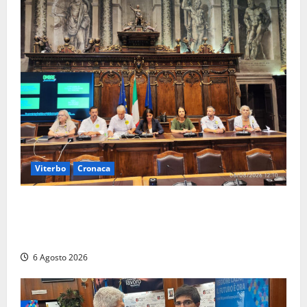
Viterbo
Cronaca
Viterbo – Ombre Festival chiude con successo e
pensa al futuro: “Ora progetto pilota per una Fiera
del Libro nella Tuscia”
6 Agosto 2026