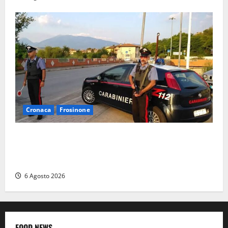
Cronaca
Frosinone
Ceccano – Rapina al Conad: minaccia il cassiere con
la pistola e fugge in camper con il bottino, arresto
lampo
6 Agosto 2026
FOOD NEWS