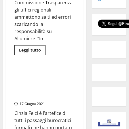
Commissione Trasparenza
Fatima)
il
gli uffici regionali
fantasma
Tripodino
ammettono salti ed errori
scaricando la
responsabilità su
Allumiere. “In...
Leggi
Leggi tutto
di
Regione Lazio
più
su
Concorsopoli
Allumiere
Concorsopoli Allumiere –
–
Domani in Commissione
Colpo
di
Trasparenza ultime audizioni
scena
con la dirigente regionale che
in
Commissione,
vieta la diretta streaming
in
Regione
17 Giugno 2021
è
arrivata
Cinzia Felci è l’artefice di
la
graduatoria
tutti i passaggi burocratici
sbagliata
formali che hanno portato