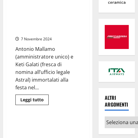
Lazio,
Regione Lazio – Commissione
vicenda
trasparenza, Massimiliano
Pellegrini-
Astorre-
Valeriani “chiama alle armi” i
Astral,
suoi sodali di Astral contro
quando
la
Righini
trasparenza
diventa
7 Novembre 2024
un
optional
Antonio Mallamo
(amministratore unico) e
Keti Galati (fresca di
nomina all’ufficio legale
Astral) immortalati alla
festa nel...
ALTRI
Leggi
Leggi tutto
ARGOMENTI
di
Regione Lazio
più
su
Regione
Altri
Lazio
Concorsopoli Allumiere – La
–
argomenti
Commissione “trasparente” per
Commissione
trasparenza,
il centrodestra ma appare