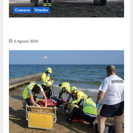
Cronaca
Viterbo
Imbarcazione si capovolge al Lago di Bolsena,
quattro persone messe in salvo dai vigili del fuoco
6 Agosto 2026