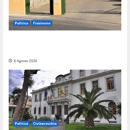
Politica
Frosinone
Ceccano, Sanità: la Regione e il centrodestra
‘firmano’ il decreto per la Casa della Comunità e
rivendicano la vittoria politica
6 Agosto 2026
Politica
Civitavecchia