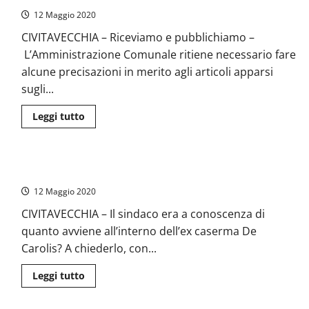
anche
di
12 Maggio 2020
sera
CIVITAVECCHIA – Riceviamo e pubblichiamo –
L’Amministrazione Comunale ritiene necessario fare
alcune precisazioni in merito agli articoli apparsi
sugli...
Leggi
Leggi tutto
di
più
su
Civitavecchia,
caso
Caserma De Carolis Civitavecchia, Grasso interroga il Sindaco
De
Carolis:
12 Maggio 2020
“Nessuna
comunicazione
su
CIVITAVECCHIA – Il sindaco era a conoscenza di
arrivo
quanto avviene all’interno dell’ex caserma De
migranti”
Carolis? A chiederlo, con...
Leggi
Leggi tutto
di
più
su