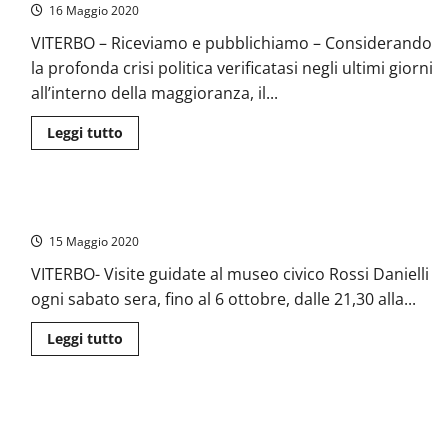
al
16 Maggio 2020
sindaco:
“Chiediamo
VITERBO – Riceviamo e pubblichiamo – Considerando
pari
dignità
la profonda crisi politica verificatasi negli ultimi giorni
nella
maggioranza”
all’interno della maggioranza, il...
Leggi
Leggi tutto
di
più
su
Viterbo
–
Museo civico: visite gratuite anche di sera
Bianchini
(FdI):
15 Maggio 2020
“I
nostri
assessori
VITERBO- Visite guidate al museo civico Rossi Danielli
rimettano
ogni sabato sera, fino al 6 ottobre, dalle 21,30 alla...
le
deleghe
e
Leggi
Leggi tutto
il
di
sindaco
più
Arena
su
azzeri
Museo
la
civico:
giunta”
Civitavecchia, caso De Carolis: “Nessuna comunicazione su
visite
gratuite
arrivo migranti”