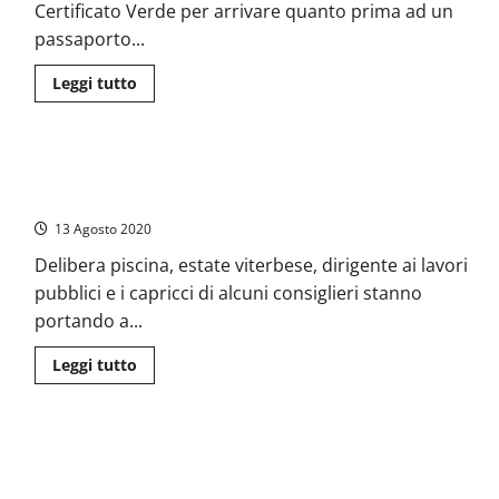
De
Certificato Verde per arrivare quanto prima ad un
Carolis
(FdI
passaporto...
Viterbo):
“Passo
concreto
Leggi
Leggi tutto
per
di
il
più
settore”
su
De
Carolis
Viterbo, crisi in Comune: FdI al sindaco: “Chiediamo pari
(Fdi):
“Il
dignità nella maggioranza”
Certificato
Verde
13 Agosto 2020
un
importante
Delibera piscina, estate viterbese, dirigente ai lavori
strumento
per
pubblici e i capricci di alcuni consiglieri stanno
far
ripartire
portando a...
il
turismo
in
Leggi
Leggi tutto
sicurezza”
di
più
su
Viterbo,
crisi
Viterbo – Bianchini (FdI): “I nostri assessori rimettano le
in
Comune:
deleghe e il sindaco Arena azzeri la giunta”
FdI