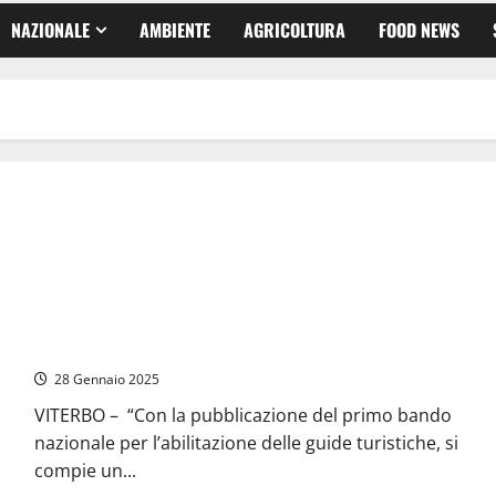
NAZIONALE
AMBIENTE
AGRICOLTURA
FOOD NEWS
Primo bando nazionale per Guide Turistiche, De Carolis (FdI):
“Passo storico per il turismo”
28 Gennaio 2025
VITERBO – “Con la pubblicazione del primo bando
nazionale per l’abilitazione delle guide turistiche, si
compie un...