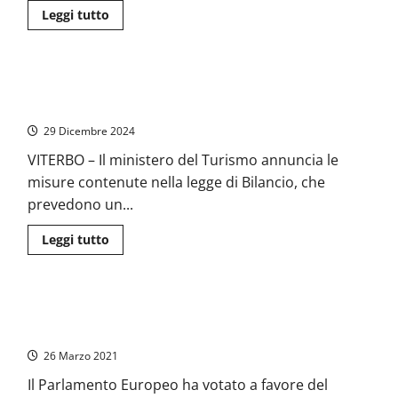
Leggi
Leggi tutto
di
più
su
Primo
bando
Dal Mit 340 milioni di euro per il turismo, De Carolis (FdI
nazionale
per
Viterbo): “Passo concreto per il settore”
Guide
Turistiche,
29 Dicembre 2024
De
Carolis
VITERBO – Il ministero del Turismo annuncia le
(FdI):
“Passo
misure contenute nella legge di Bilancio, che
storico
per
prevedono un...
il
turismo”
Leggi
Leggi tutto
di
più
su
Dal
Mit
De Carolis (Fdi): “Il Certificato Verde un importante
340
milioni
strumento per far ripartire il turismo in sicurezza”
di
euro
26 Marzo 2021
per
il
Il Parlamento Europeo ha votato a favore del
turismo,