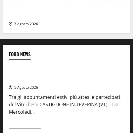
Cinque agenti della Polizia locale arrestati a Milano
dopo denuncia di un pusher
7 Agosto 2026
FOOD NEWS
Food News
Viterbo
A Castiglione in Teverina la 41esima festa del Vino: cantine
aperte, musica e spettacolo
5 Agosto 2026
Tra gli appuntamenti estivi più attesi e partecipati
del Viterbese CASTIGLIONE IN TEVERINA (VT) – Da
Mercoledì...
Leggi
Leggi tutto
di
Food News
più