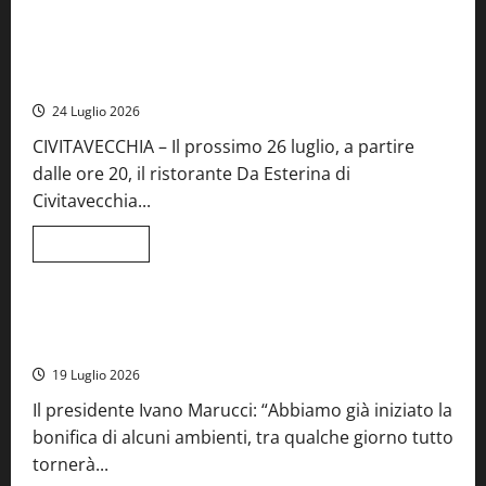
Food News
più
su
Montefiascone
brinda
Stecca x Esterina: una serata a quattro mani tra Roma e il
alla
mare di Civitavecchia
sua
Fiera
24 Luglio 2026
del
Vino:
CIVITAVECCHIA – Il prossimo 26 luglio, a partire
inaugurazione
da
dalle ore 20, il ristorante Da Esterina di
record
per
Civitavecchia...
la
66ª
edizione
Leggi
Leggi tutto
di
Cronaca
Food News
Viterbo
più
su
Stecca
x
Montefiascone – I NAS dei carabinieri chiudono la Cantina
Esterina:
Sociale: gravi carenze igieniche
una
serata
19 Luglio 2026
a
quattro
Il presidente Ivano Marucci: “Abbiamo già iniziato la
mani
tra
bonifica di alcuni ambienti, tra qualche giorno tutto
Roma
e
tornerà...
il
mare