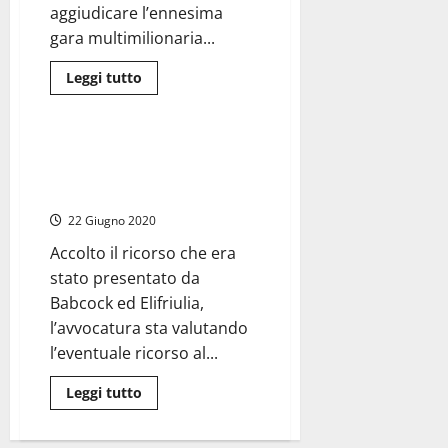
aggiudicare l’ennesima
gara multimilionaria...
Leggi
Leggi tutto
di
Sanità
più
su
Regione
Lazio
Regione Lazio – Sanità: il Tar
–
annulla gara per il servizio
Ennesimo
stop
elicottero Ares 118
per
l’appalto
22 Giugno 2020
Elisoccorso
Ares
Accolto il ricorso che era
118.
D’Amato,
stato presentato da
nonostante
il
Babcock ed Elifriulia,
Covid,
l’avvocatura sta valutando
ha
sempre
l’eventuale ricorso al...
fretta
nello
spendere
Leggi
Leggi tutto
soldi
di
(65milioni)
più
su
Regione