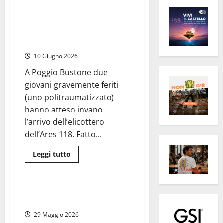
Regione Lazio – Elisoccorso non
disponibile perché guasto non
soccorre giovane in codice
rosso
10 Giugno 2026
A Poggio Bustone due
giovani gravemente feriti
(uno politraumatizzato)
hanno atteso invano
l’arrivo dell’elicottero
dell’Ares 118. Fatto...
Leggi
Leggi tutto
di
Sanità
Regione Lazio
più
su
Regione
Lazio
Elisoccorso Lazio: l’elicottero
–
che non c’era
Elisoccorso
non
29 Maggio 2026
disponibile