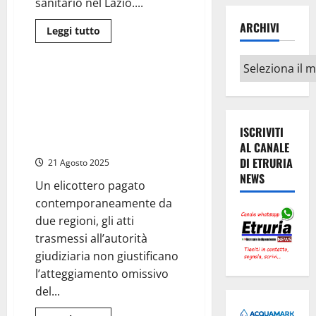
sanitario nel Lazio....
ARCHIVI
Cronaca
Regione Lazio
Leggi
Leggi tutto
di
Sanità
più
su
Archivi
Roma
–
Regione Lazio – Elisoccorso nel
Appalto
caos: ARES 118 segnala in
elisoccorso
nel
Procura le gravi violazioni di
Lazio,
Elifriulia, ma l’affidamento resta
si
ISCRIVITI
allarga
in piedi
AL CANALE
il
fronte
DI ETRURIA
21 Agosto 2025
delle
NEWS
verifiche:
Un elicottero pagato
Anac,
Procura
contemporaneamente da
e
Corte
due regioni, gli atti
dei
trasmessi all’autorità
Conti
al
giudiziaria non giustificano
lavoro
l’atteggiamento omissivo
del...