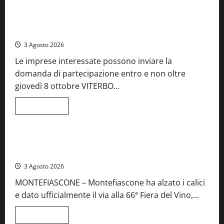
su
A
Castiglione
Birre Preziose, aperte le iscrizioni al Concorso regionale
in
del Lazio
Teverina
la
3 Agosto 2026
41esima
festa
Le imprese interessate possono inviare la
del
Vino:
domanda di partecipazione entro e non oltre
cantine
aperte,
giovedì 8 ottobre VITERBO...
musica
e
spettacolo
Leggi
Leggi tutto
di
Viterbo
Food News
più
su
Birre
Preziose,
Montefiascone brinda alla sua Fiera del Vino: inaugurazione
aperte
da record per la 66ª edizione
le
iscrizioni
3 Agosto 2026
al
Concorso
MONTEFIASCONE – Montefiascone ha alzato i calici
regionale
del
e dato ufficialmente il via alla 66ª Fiera del Vino,...
Lazio
Leggi
Leggi tutto
di