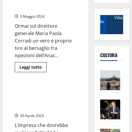
volare
l’appalto sull’elisoccorso va
per
annullato
20
minuti
3 Maggio 2024
senza
poter
atterrare:
Ormai sul direttore
l’eliporto
generale Maria Paola
è
diventato
Corradi un vero e proprio
un
parcheggio
tiro al bersaglio tra
CULTURA
ispezioni dell’Anac...
Leggi
Leggi tutto
di
Vite
Varie
più
–
su
Regione
L’Un
Lazio
Regione Lazio – Sull’Ares 118 e
–
ampl
l’appalto dell’elisoccorso le
Ares
118
Saba
mani dell’Anac e della Procura
la
nel
di Roma
mirino
–
No
dell’Anticorruzione,
Pian
Tax
30 Aprile 2024
l’appalto
sull’elisoccorso
apre
Area
va
L’impresa che dovrebbe
annullato
Vite
la
sogl