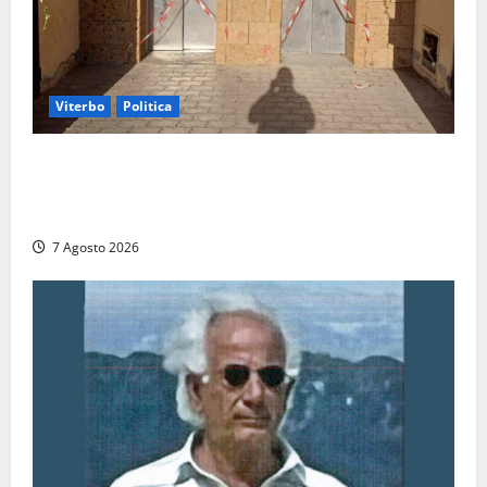
Viterbo
Politica
Ascensori chiusi durante la Fiera del Vino a
Montefiascone: volano stracci tra Manzi, Paolini e De
Santis “in diretta” social
7 Agosto 2026