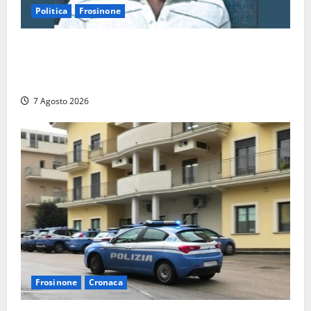
Politica
Frosinone
Verso le elezioni di Frosinone, il Polo Civico si
allarga ancora: ufficiale l’ingresso di Giorgio
Ceccarelli dopo Emanuela Turri
7 Agosto 2026
Frosinone
Cronaca