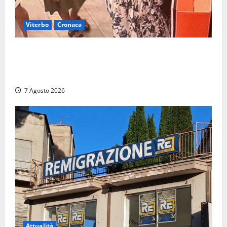
Viterbo
Cronaca
Svaligiano una farmacia a Viterbo davanti alle
telecamere, poi commettono altri furti a Orte: è
caccia a due donne
7 Agosto 2026
Attualità