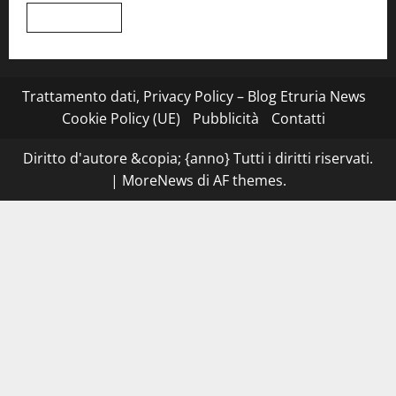
di
Leggi
Leggi tutto
Civitavecchia
di
più
su
Montefiascone
–
I
Trattamento dati, Privacy Policy – Blog Etruria News
NAS
dei
Cookie Policy (UE)
Pubblicità
Contatti
carabinieri
chiudono
la
Diritto d'autore &copia; {anno} Tutti i diritti riservati.
Cantina
Sociale:
|
MoreNews
di AF themes.
gravi
carenze
igieniche