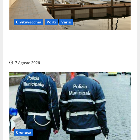
Civitavecchia
Porti
Varie
Marina Yachting, Civitavecchia svolta: Roma Marina
Yachting Srl ammessa alle fasi finali della
concessione demaniale
7 Agosto 2026
Cronaca