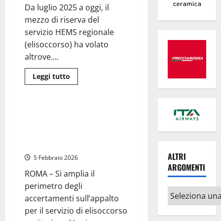
perché
Da luglio 2025 a oggi, il
guasto
non
mezzo di riserva del
soccorre
giovane
servizio HEMS regionale
in
codice
(elisoccorso) ha volato
rosso
altrove....
Leggi
Leggi tutto
di
Cronaca
Regione Lazio
più
su
Elisoccorso
Lazio:
Roma – Appalto elisoccorso nel
l’elicottero
Lazio, si allarga il fronte delle
che
non
verifiche: Anac, Procura e Corte
c’era
dei Conti al lavoro
ALTRI
5 Febbraio 2026
ARGOMENTI
ROMA – Si amplia il
perimetro degli
Altri
accertamenti sull’appalto
argomenti
per il servizio di elisoccorso