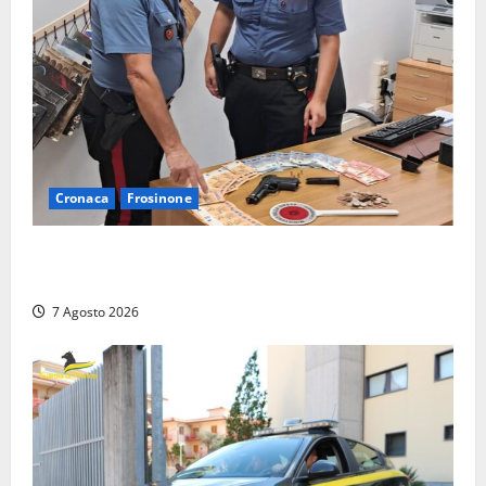
Cronaca
Frosinone
Assalto armato al Conad di Ceccano: lo schianto in
camper e l’arresto lampo a Frosinone
7 Agosto 2026