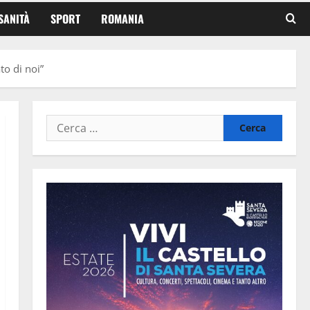
SANITÀ
SPORT
ROMANIA
to di noi”
Ricerca
per: