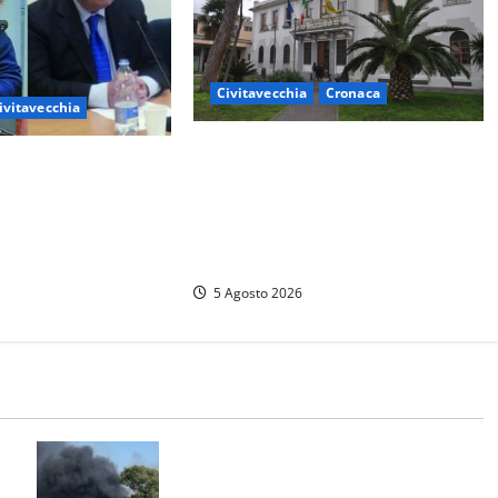
Civitavecchia
Cronaca
ivitavecchia
Fratelli d’Italia Civitavecchia:
– Fosso Crepacuore,
“Precedente gravissimo. Sindaco e
io chiude la
Presidente del Consiglio
ervizi: sì al rinnovo
calpestano diritti dell’opposizione.
ione Integrata
Piena solidarietà a Frascarelli”
5 Agosto 2026
Santa Marinella – Vasto incendio
sull’Aurelia: strada chiusa in