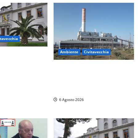
itavecchia
Ambiente
Civitavecchia
 Fratelli d’Italia
periali: “Piendibene
Civitavecchia – Tvn, il Comitato
eghino perché stanno
“Salviamo il Bosco”: “Bene la fine
ccasione storica”
del carbone, ma il bosco va
tutelato”
6 Agosto 2026