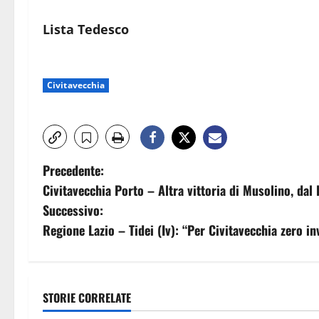
Lista Tedesco
Civitavecchia
N
Precedente:
Civitavecchia Porto – Altra vittoria di Musolino, dal 
a
Successivo:
v
Regione Lazio – Tidei (Iv): “Per Civitavecchia zero i
i
g
STORIE CORRELATE