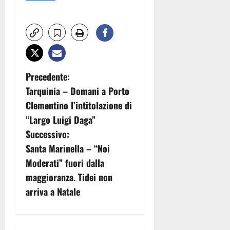
N
Precedente:
Tarquinia – Domani a Porto
a
Clementino l’intitolazione di
v
“Largo Luigi Daga”
Successivo:
i
Santa Marinella – “Noi
g
Moderati” fuori dalla
maggioranza. Tidei non
a
arriva a Natale
z