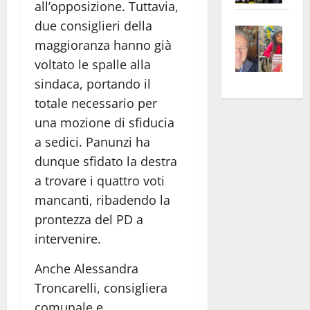
all’opposizione. Tuttavia,
apre
Area
due consiglieri della
Vite
la
sogl
maggioranza hanno già
–
rass
Isee
voltato le spalle alla
A
atte
a
Omb
anc
26mi
sindaca, portando il
Fest
Cont
euro
totale necessario per
Fron
Vald
per
una mozione di sfiducia
e
e
l’an
a sedici. Panunzi ha
Gabb
Zang
acca
dunque sfidato la destra
vis
202
a trovare i quattro voti
a
mancanti, ribadendo la
vis
prontezza del PD a
intervenire.
Anche Alessandra
Troncarelli, consigliera
comunale e