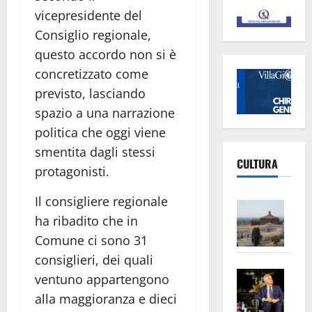
vicepresidente del
Consiglio regionale,
questo accordo non si è
concretizzato come
previsto, lasciando
spazio a una narrazione
politica che oggi viene
smentita dagli stessi
CULTURA
protagonisti.
Il consigliere regionale
Vite
ha ribadito che in
–
L’Un
Comune ci sono 31
ampl
consiglieri, dei quali
Saba
la
ventuno appartengono
–
No
alla maggioranza e dieci
Pian
Tax