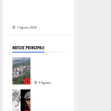
allarga ancora: ufficiale
l’ingresso di Giorgio
Ceccarelli dopo Emanuela
Turri
7 Agosto 2026
NOTIZIE PRINCIPALI
Scossa di
terremoto
nell’alta
Tuscia
1
9 Agosto
2026
Tra l’8 e il 9
agosto del
117 moriva
Traiano.