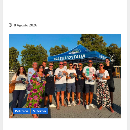
Alessandro Giannetti è morto dopo un mese di
agonia: il giovane carabiniere di Fontana Liri vittima
di un incidente in moto
8 Agosto 2026
Politica
Viterbo
Grande partecipazione ai gazebo di Fratelli d’Italia a