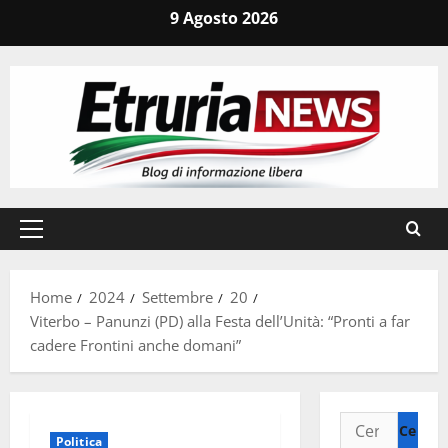
Vai
9 Agosto 2026
al
contenuto
Menu
principale
Home
2024
Settembre
20
Viterbo – Panunzi (PD) alla Festa dell’Unità: “Pronti a far
cadere Frontini anche domani”
Ricerca
Politica