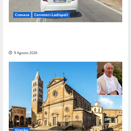
Cronaca
Cerveteri-Ladispoli
Grave incidente sull’Aurelia tra Ladispoli e
Torrimpietra, corsia per Civitavecchia bloccata per
due ore
9 Agosto 2026
Viterbo