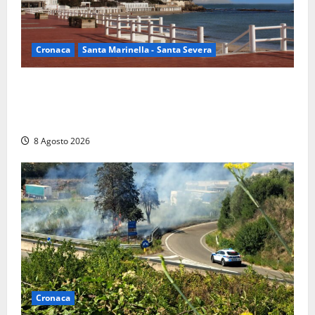
Cronaca
Santa Marinella - Santa Severa
Furti delle chiavi di casa nelle auto, l’allarme arriva
anche a Santa Marinella: “Grazie al libretto i ladri
trovano l’indirizzo”
8 Agosto 2026
Cronaca