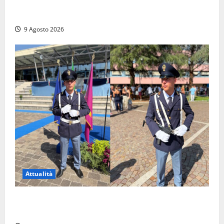
Tra l’8 e il 9 agosto del 117 moriva Traiano.
Civitavecchia, la sua città, non l’ha ricordato
9 Agosto 2026
Attualità
Da Montalto di Castro alla Polizia di Stato: Mattia
Salvati ha giurato a Spoleto