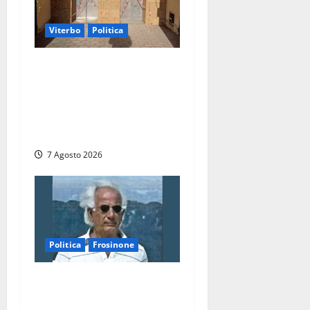
Viterbo
Politica
Ascensori chiusi durante la
Fiera del Vino a
Montefiascone: volano
stracci tra Manzi, Paolini e
De Santis “in diretta” social
7 Agosto 2026
Politica
Frosinone
Verso le elezioni di
Frosinone, il Polo Civico si