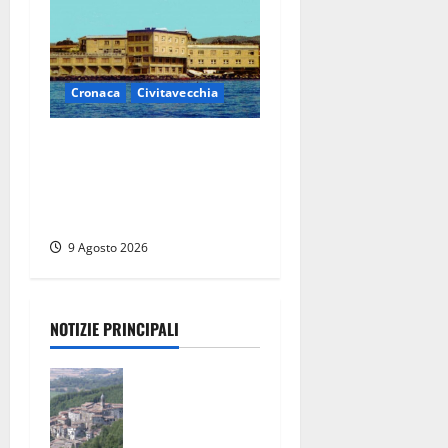
Cronaca
Civitavecchia
Istituto Santa Cecilia, stop
agli infermieri di notte: la
preoccupazione di famiglie
e pazienti
9 Agosto 2026
NOTIZIE PRINCIPALI
Scossa di
terremoto
nell’alta
Tuscia