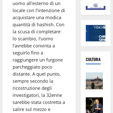
uomo all’esterno di un
locale con l’intenzione di
acquistare una modica
quantità di hashish. Con
la scusa di completare
lo scambio, l’uomo
l’avrebbe convinta a
seguirlo fino a
CULTURA
raggiungere un furgone
parcheggiato poco
distante. A quel punto,
Vite
–
sempre secondo la
L’Un
ricostruzione degli
ampl
investigatori, la 32enne
Saba
la
sarebbe stata costretta a
–
No
salire sul mezzo e
Pian
Tax