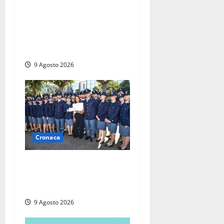
Morte della 23enne
Benedetta all’ex consorzio
agrario, fatale il “festino”
del compleanno
9 Agosto 2026
Cronaca
I giovani agenti della Polizia
donano oltre 3mila euro in
beneficenza
9 Agosto 2026