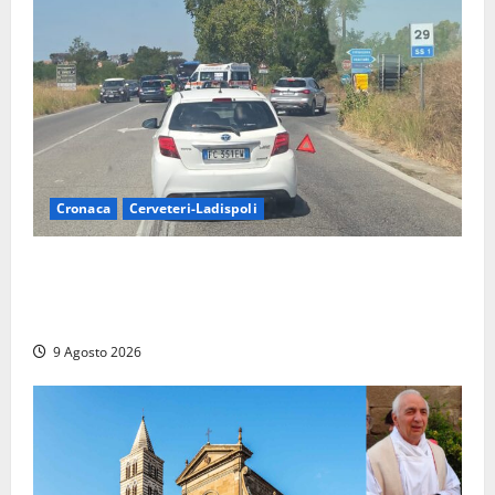
Cronaca
Cerveteri-Ladispoli
Grave incidente sull’Aurelia tra Ladispoli e
Torrimpietra, corsia per Civitavecchia bloccata per
due ore
9 Agosto 2026