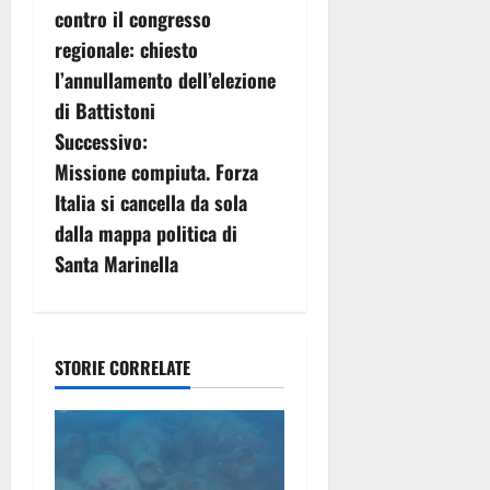
a
contro il congresso
v
regionale: chiesto
l’annullamento dell’elezione
i
di Battistoni
g
Successivo:
Missione compiuta. Forza
a
Italia si cancella da sola
z
dalla mappa politica di
Santa Marinella
i
o
n
STORIE CORRELATE
e
a