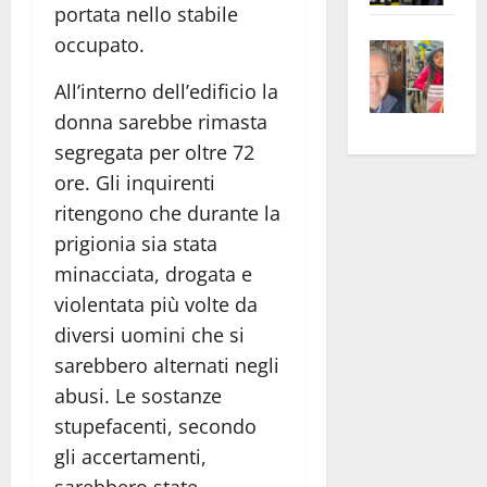
portata nello stabile
apre
Area
occupato.
Vite
la
sogl
–
rass
Isee
All’interno dell’edificio la
A
atte
a
donna sarebbe rimasta
Omb
anc
26mi
segregata per oltre 72
Fest
Cont
euro
ore. Gli inquirenti
Fron
Vald
per
e
e
ritengono che durante la
l’an
Gabb
Zang
acca
prigionia sia stata
vis
202
minacciata, drogata e
a
violentata più volte da
vis
diversi uomini che si
sarebbero alternati negli
abusi. Le sostanze
stupefacenti, secondo
gli accertamenti,
sarebbero state