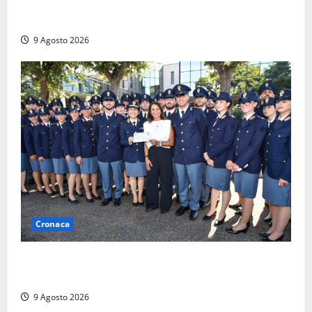
Morte della 23enne Benedetta all’ex consorzio
agrario, fatale il “festino” del compleanno
9 Agosto 2026
Cronaca
I giovani agenti della Polizia donano oltre 3mila
euro in beneficenza
9 Agosto 2026