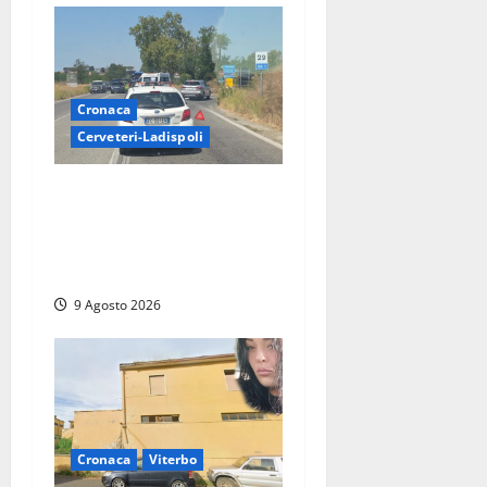
Cronaca
Cerveteri-Ladispoli
Grave incidente sull’Aurelia
tra Ladispoli e Torrimpietra,
corsia per Civitavecchia
bloccata per due ore
9 Agosto 2026
Cronaca
Viterbo