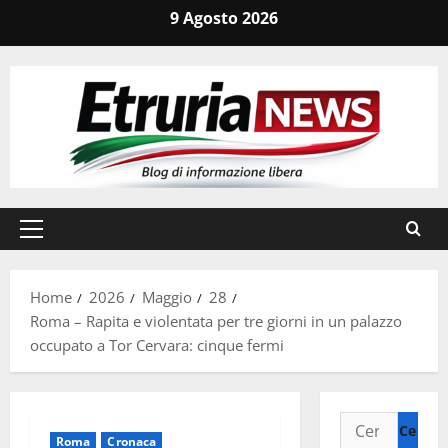
Vai
9 Agosto 2026
al
contenuto
Menu
principale
Home
2026
Maggio
28
Roma – Rapita e violentata per tre giorni in un palazzo
occupato a Tor Cervara: cinque fermi
Ricerca
Roma
Cronaca