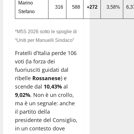
Marino
316
588
+272
3,58%
6,
Stefano
*M5S 2026 sotto le spoglie di
“Uniti per Manuelli Sindaco”
Fratelli d’Italia perde 106
voti (la forza dei
fuoriusciti guidati dal
ribelle
Rossanese
) e
scende dal
10,43%
al
9,02%
. Non è un crollo,
ma è un segnale: anche
il partito della
presidente del Consiglio,
in un contesto dove