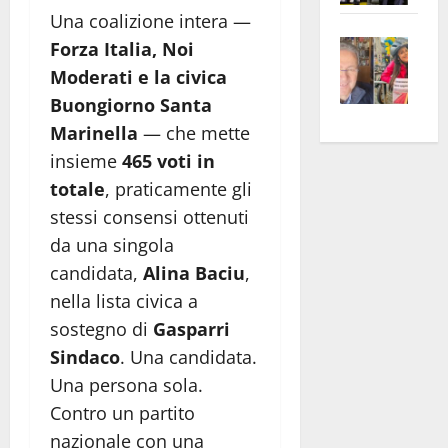
apre
Una coalizione intera —
Area
Vite
la
sogl
Forza Italia, Noi
–
rass
Isee
Moderati e la civica
A
atte
a
Buongiorno Santa
Omb
anc
26mi
Marinella
— che mette
Fest
Cont
euro
insieme
465 voti in
Fron
Vald
per
totale
, praticamente gli
e
e
l’an
stessi consensi ottenuti
Gabb
Zang
acca
vis
da una singola
202
a
candidata,
Alina Baciu
,
vis
nella lista civica a
sostegno di
Gasparri
Sindaco
. Una candidata.
Una persona sola.
Contro un partito
nazionale con una