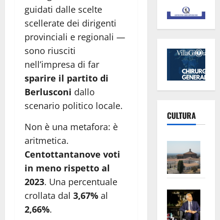
guidati dalle scelte
scellerate dei dirigenti
provinciali e regionali —
sono riusciti
nell’impresa di far
sparire il partito di
Berlusconi
dallo
scenario politico locale.
CULTURA
Non è una metafora: è
aritmetica.
Vite
Centottantanove voti
–
in meno rispetto al
L’Un
ampl
2023
. Una percentuale
Saba
la
crollata dal
3,67%
al
–
No
2,66%
.
Pian
Tax