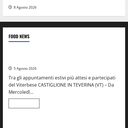
8 Agosto 2026
FOOD NEWS
Food News
Viterbo
A Castiglione in Teverina la 41esima festa del Vino: cantine
aperte, musica e spettacolo
5 Agosto 2026
Tra gli appuntamenti estivi più attesi e partecipati
del Viterbese CASTIGLIONE IN TEVERINA (VT) – Da
Mercoledì...
Leggi
Leggi tutto
di
Food News
più
su
A
Castiglione
Birre Preziose, aperte le iscrizioni al Concorso regionale
in