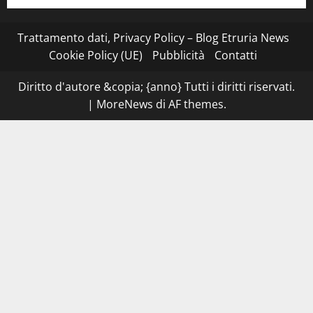
su
Montefiascone
–
I
Trattamento dati, Privacy Policy – Blog Etruria News
NAS
dei
Cookie Policy (UE)
Pubblicità
Contatti
carabinieri
chiudono
la
Diritto d'autore &copia; {anno} Tutti i diritti riservati.
Cantina
Sociale:
|
MoreNews
di AF themes.
gravi
carenze
igieniche