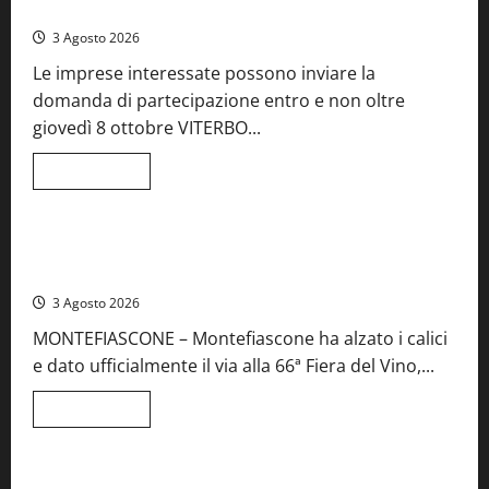
del Lazio
Teverina
la
3 Agosto 2026
41esima
festa
Le imprese interessate possono inviare la
del
Vino:
domanda di partecipazione entro e non oltre
cantine
aperte,
giovedì 8 ottobre VITERBO...
musica
e
spettacolo
Leggi
Leggi tutto
di
Viterbo
Food News
più
su
Birre
Preziose,
Montefiascone brinda alla sua Fiera del Vino: inaugurazione
aperte
da record per la 66ª edizione
le
iscrizioni
3 Agosto 2026
al
Concorso
MONTEFIASCONE – Montefiascone ha alzato i calici
regionale
del
e dato ufficialmente il via alla 66ª Fiera del Vino,...
Lazio
Leggi
Leggi tutto
di
Food News
più
su
Montefiascone
brinda
Stecca x Esterina: una serata a quattro mani tra Roma e il