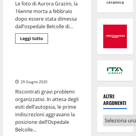
farà
Le foto di Aurora Grazini, la
discutere.
Accertata
16enne morta a febbraio
la
carenza
dopo essere stata dimessa
di
dall’ospedale Belcolle di...
esami
al
Pronto
Leggi
Leggi tutto
Soccorso
di
Civitavecchia
più
su
Montefiascone
–
Montefiascone – Morte Aurora,
Vergogna
chiusa l’ispezione voluta dal
sul
web,
Ministro Speranza
rubate
le
29 Giugno 2020
foto
di
Riscontrati gravi problemi
Aurora,
ALTRI
morta
organizzativi. In attesa degli
a
ARGOMENTI
soli
esiti dell’autopsia, le prime
16
indiscrezioni aggravano la
anni
Altri
posizione dell’Ospedale
argomenti
Belcolle...