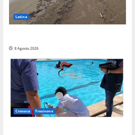
Latina
Latina, 1,1 milioni contro l’erosione: interventi anche
a Rio Martino e Foce Verde
8 Agosto 2026
Cronaca
Frosinone
Irregolarità in una piscina di Roccasecca: scattano
la sospensione e una pesante multa