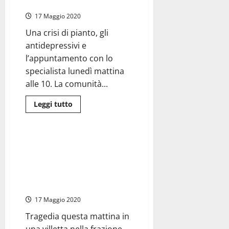
le cose all’ospedale Belcolle
Roberto
Speranza,
17 Maggio 2020
manda
gli
ispettori
Una crisi di pianto, gli
del
antidepressivi e
ministero
al
l’appuntamento con lo
Belcolle:
“Fare
specialista lunedì mattina
luce
sulla
alle 10. La comunità...
morte
di
Aurora”
Leggi
Leggi tutto
di
Cronaca
più
su
Montefiascone
–
Montefiascone – Aurora, 17
Morte
anni, ha un malore e viene
Aurora,
la
portata in ospedale a Belcolle,
Procura
rimandata a casa muore nel suo
indaga
per
letto
omicidio
colposo.
17 Maggio 2020
Ecco
come
Tragedia questa mattina in
sono
andate