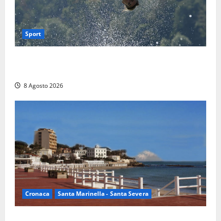
Sport
Rieti – Mondiali di Wakeboard 2026, Noa Gualtieri è
campione del mondo Under 14
8 Agosto 2026
Cronaca
Santa Marinella - Santa Severa
Furti delle chiavi di casa nelle auto, l’allarme arriva