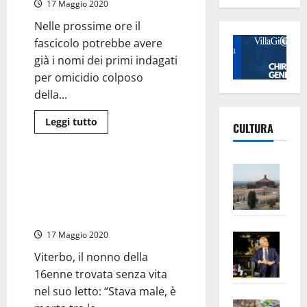
17 Maggio 2020
visita
al
Pronto
Nelle prossime ore il
Soccorso
fascicolo potrebbe avere
di
Viterbo.
già i nomi dei primi indagati
Comunità
scientifica
per omicidio colposo
si
interroghi
della...
sulle
cause”
Leggi
Leggi tutto
CULTURA
di
Cronaca
più
su
Montefiascone
Vite
–
Montefiascone – Il nonno di
Morte
–
Aurora: “Solo 15 gocce prima di
Aurora,
nel
mandarla a casa. Me l’hanno
L’Un
mirino
ammazzata”
della
ampl
Procura
Saba
la
17 Maggio 2020
i
medici
–
No
del
Viterbo, il nonno della
Pronto
Pian
Tax
16enne trovata senza vita
Soccorso
di
apre
Area
nel suo letto: “Stava male, è
Belcolle
Vite
la
sogl