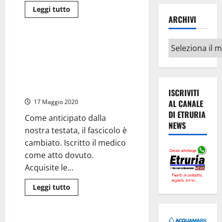
Leggi
Leggi tutto
di
ARCHIVI
Cronaca
più
su
Montefiascone
Archivi
–
Montefiascone – Morte Aurora,
Morte
avviso di garanzia per il
Aurora,
chiusa
primario di Belcolle, Daniele
l’ispezione
Angelini. Domani pomeriggio i
voluta
dal
funerali
ISCRIVITI
Ministro
Speranza
AL CANALE
17 Maggio 2020
DI ETRURIA
Come anticipato dalla
NEWS
nostra testata, il fascicolo è
cambiato. Iscritto il medico
come atto dovuto.
Acquisite le...
Leggi
Leggi tutto
di
Cronaca
più
su
Montefiascone
–