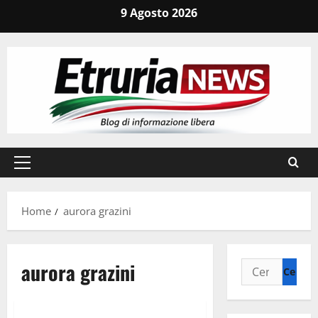
Vai
9 Agosto 2026
al
contenuto
Menu
principale
Home
aurora grazini
aurora grazini
Ricerca
per:
Cronaca