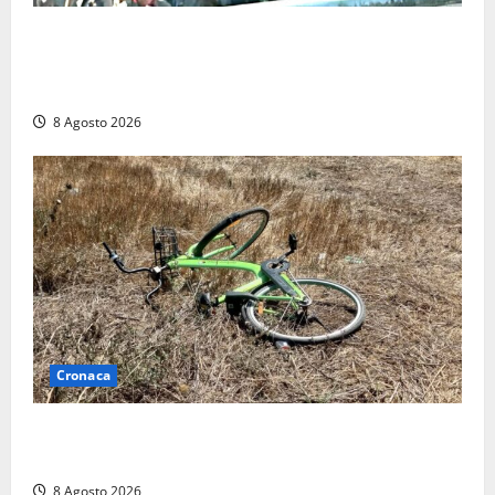
“Cgil volta le spalle a La Russa e Sberna” a
Marcinelle, Meloni: “Gesto vergognoso”. Landini
replica: “Falso”
8 Agosto 2026
Cronaca
Allarme biciclette a Montalto Marina: «Furti
ovunque, ormai sembra un bike sharing illegale»
8 Agosto 2026