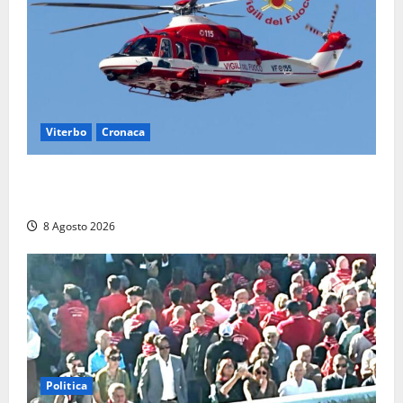
Viterbo
Cronaca
Scattano le ricerche per un piccolo elicottero
precipitato a Sutri: era un falso allarme
8 Agosto 2026
Politica