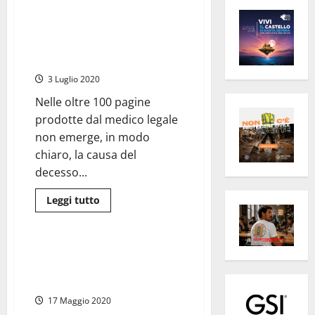
Montefiascone – Morte Aurora,
la perizia del patologo farà
discutere. Accertata la carenza
di esami al Pronto Soccorso
3 Luglio 2020
Nelle oltre 100 pagine
prodotte dal medico legale
non emerge, in modo
chiaro, la causa del
decesso...
Leggi
Leggi tutto
di
Cronaca
più
su
Montefiascone
–
Montefiascone – Vergogna sul
Morte
web, rubate le foto di Aurora,
Aurora,
la
morta a soli 16 anni
perizia
del
17 Maggio 2020
patologo