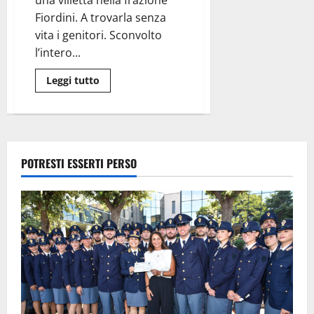
una villetta nella frazione
le
cose
Fiordini. A trovarla senza
all’ospedale
vita i genitori. Sconvolto
Belcolle
l’intero...
Leggi
Leggi tutto
di
più
su
Montefiascone
–
Aurora,
17
anni,
POTRESTI ESSERTI PERSO
ha
un
malore
e
viene
portata
in
ospedale
a
Belcolle,
rimandata
a
casa
muore
nel