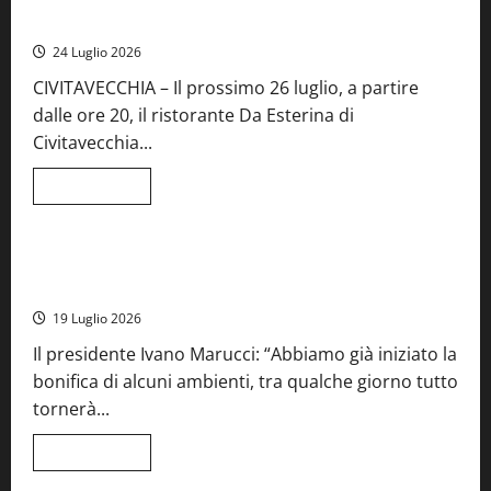
alla
mare di Civitavecchia
sua
Fiera
24 Luglio 2026
del
Vino:
CIVITAVECCHIA – Il prossimo 26 luglio, a partire
inaugurazione
da
dalle ore 20, il ristorante Da Esterina di
record
per
Civitavecchia...
la
66ª
edizione
Leggi
Leggi tutto
di
Cronaca
Food News
Viterbo
più
su
Stecca
x
Montefiascone – I NAS dei carabinieri chiudono la Cantina
Esterina:
Sociale: gravi carenze igieniche
una
serata
19 Luglio 2026
a
quattro
Il presidente Ivano Marucci: “Abbiamo già iniziato la
mani
tra
bonifica di alcuni ambienti, tra qualche giorno tutto
Roma
e
tornerà...
il
mare
di
Leggi
Leggi tutto
Civitavecchia
di
più