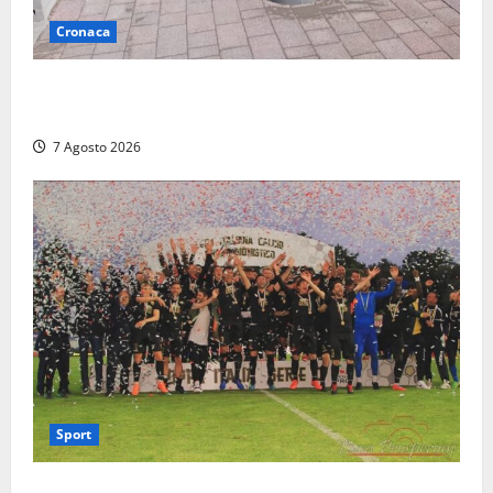
Cronaca
Paura sul lungomare Harmine: giovane in bici cade a
terra durante un attraversamento
7 Agosto 2026
Sport
Serie D, girone G: la nuova Viterbese sogna la