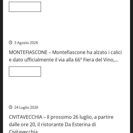
e
spettacolo
Leggi
Leggi tutto
di
Viterbo
Food News
più
su
Birre
Preziose,
Montefiascone brinda alla sua Fiera del Vino: inaugurazione
aperte
da record per la 66ª edizione
le
iscrizioni
3 Agosto 2026
al
Concorso
MONTEFIASCONE – Montefiascone ha alzato i calici
regionale
del
e dato ufficialmente il via alla 66ª Fiera del Vino,...
Lazio
Leggi
Leggi tutto
di
Food News
più
su
Montefiascone
brinda
Stecca x Esterina: una serata a quattro mani tra Roma e il
alla
mare di Civitavecchia
sua
Fiera
24 Luglio 2026
del
Vino:
CIVITAVECCHIA – Il prossimo 26 luglio, a partire
inaugurazione
da
dalle ore 20, il ristorante Da Esterina di
record
per
Civitavecchia...