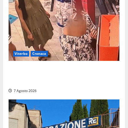
Viterbo
Cronaca
Svaligiano una farmacia a Viterbo davanti alle
telecamere, poi commettono altri furti a Orte: è
caccia a due donne
7 Agosto 2026