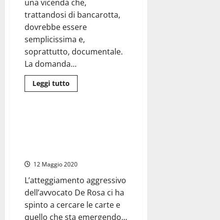
una vicenda che,
vendita
su
trattandosi di bancarotta,
internet
dovrebbe essere
semplicissima e,
soprattutto, documentale.
La domanda...
Leggi
Leggi tutto
di
Civitavecchia
Porti
più
su
Privilege
Yard
Privilege Yard, acquirenti dello
–
scafo P430 e curatrice hanno
L’Associazione
Caponnetto
incontrato il presidente Di Majo
(con
ma qualcosa non quadra
la
Ricotti
12 Maggio 2020
〈M5S〉
di
supporto)
L’atteggiamento aggressivo
e
dell’avvocato De Rosa ci ha
quelle
lettere
spinto a cercare le carte e
“anonime”
sul
quello che sta emergendo...