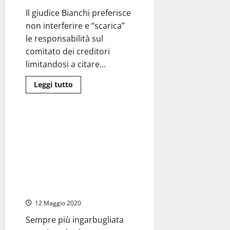
carcere
Sergio
Il giudice Bianchi preferisce
Presutti
non interferire e “scarica”
le responsabilità sul
comitato dei creditori
limitandosi a citare...
Leggi
Leggi tutto
di
Civitavecchia
Porti
più
su
Privilege
Yard
Privilege Yard – L’Associazione
–
Caponnetto (con la Ricotti
Niente
ricusazione
〈M5S〉 di supporto) e quelle
per
lettere “anonime” sul Cardinal
il
curatore
Bertone. Lo scandalo sui Libor e
fallimentare
il cambio dei manager alla
(almeno
per
Barclays…
il
momento)
12 Maggio 2020
intanto
la
Sempre più ingarbugliata
nave
in