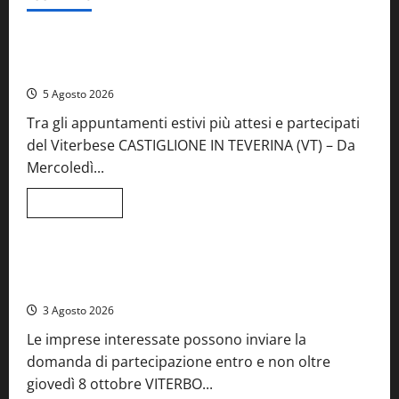
Food News
Viterbo
A Castiglione in Teverina la 41esima festa del Vino: cantine
aperte, musica e spettacolo
5 Agosto 2026
Tra gli appuntamenti estivi più attesi e partecipati
del Viterbese CASTIGLIONE IN TEVERINA (VT) – Da
Mercoledì...
Leggi
Leggi tutto
di
Food News
più
su
A
Castiglione
Birre Preziose, aperte le iscrizioni al Concorso regionale
in
del Lazio
Teverina
la
3 Agosto 2026
41esima
festa
Le imprese interessate possono inviare la
del
Vino:
domanda di partecipazione entro e non oltre
cantine
aperte,
giovedì 8 ottobre VITERBO...
musica