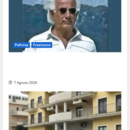
Politica
Frosinone
Verso le elezioni di Frosinone, il Polo Civico si
allarga ancora: ufficiale l’ingresso di Giorgio
Ceccarelli dopo Emanuela Turri
7 Agosto 2026