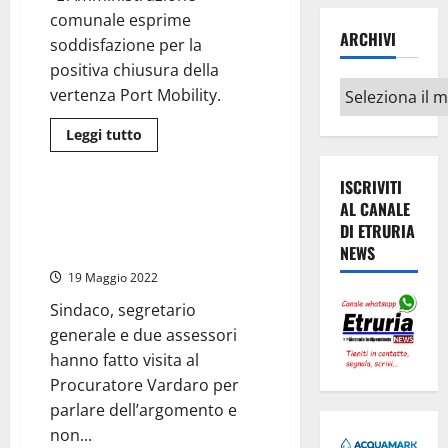
comunale esprime
ARCHIVI
soddisfazione per la
positiva chiusura della
Archivi
vertenza Port Mobility.
Leggi
Leggi tutto
di
Civitavecchia
più
su
ISCRIVITI
Civitavecchia
Porto
Civitavecchia Porto – Marina
AL CANALE
–
Yachting: il consiglio si riunisce
DI ETRURIA
L’Assessore
Barbieri:
il 27 maggio, nel frattempo…
NEWS
“Cabina
di
19 Maggio 2022
regia
strumento
Sindaco, segretario
utile
nella
generale e due assessori
soluzione
delle
hanno fatto visita al
crisi
Procuratore Vardaro per
occupazionali”
parlare dell’argomento e
non...