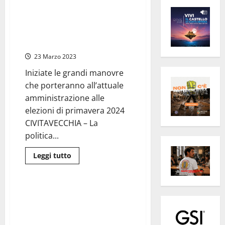
Civitavecchia – Tedesco pensa
al bis, Frascarelli presidente del
consiglio e Barbieri combattuto
tra CSP e lavori pubblici
23 Marzo 2023
Iniziate le grandi manovre
che porteranno all’attuale
amministrazione alle
elezioni di primavera 2024
CIVITAVECCHIA – La
politica...
Leggi
Leggi tutto
di
Civitavecchia
più
su
Civitavecchia
–
Civitavecchia – Fratelli d’Italia
Tedesco
torna in maggioranza con due
pensa
al
assessorati e vice sindaco
bis,