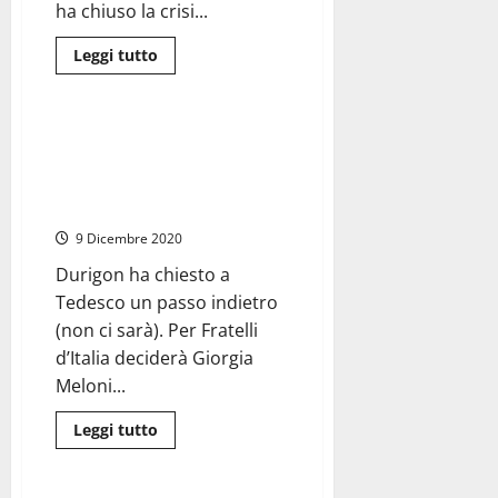
ha chiuso la crisi...
Leggi
Leggi tutto
di
Civitavecchia
più
su
Civitavecchia
–
Civitavecchia – La maggioranza
Ufficiale
ha trovato la ricetta per
la
rottura
risolvere la crisi: “cozze e
con
pecorino”
Fratelli
d’Italia,
9 Dicembre 2020
in
corso
la
Durigon ha chiesto a
spartizione
Tedesco un passo indietro
delle
deleghe.
(non ci sarà). Per Fratelli
Barbieri
nuovo
d’Italia deciderà Giorgia
assessore
Meloni...
Leggi
Leggi tutto
di
Civitavecchia
più
su
Civitavecchia