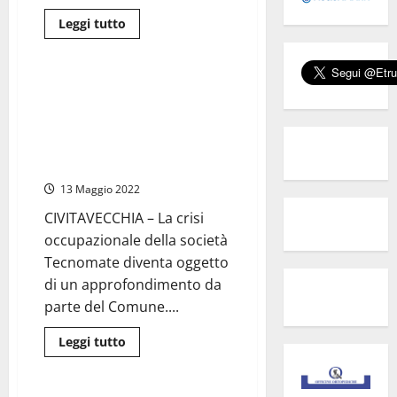
Leggi
Leggi tutto
di
Porti
più
su
Civitavecchia
Porto
Civitavecchia Porto – Crisi
–
Tecnomate, l’assessore
Marina
Yachting:
Barbieri: “Aprire subito un
il
tavolo di crisi in cabina di regia
consiglio
si
sul lavoro”
riunisce
il
13 Maggio 2022
27
maggio,
CIVITAVECCHIA – La crisi
nel
frattempo…
occupazionale della società
Tecnomate diventa oggetto
di un approfondimento da
parte del Comune....
Leggi
Leggi tutto
di
Civitavecchia
più
su
Civitavecchia