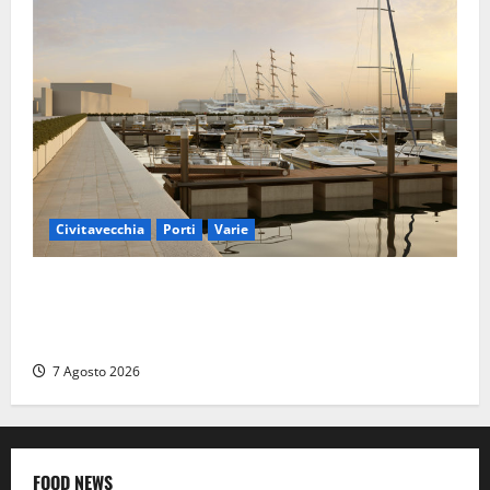
Civitavecchia
Porti
Varie
Marina Yachting, Civitavecchia svolta: Roma Marina
Yachting Srl ammessa alle fasi finali della
concessione demaniale
7 Agosto 2026
FOOD NEWS