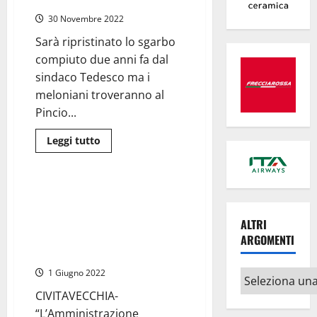
(forse…)
Frascarelli
presidente
30 Novembre 2022
del
consiglio
e
Sarà ripristinato lo sgarbo
Barbieri
compiuto due anni fa dal
combattuto
tra
sindaco Tedesco ma i
CSP
e
meloniani troveranno al
lavori
pubblici
Pincio...
Leggi
Leggi tutto
di
Porti
più
su
Civitavecchia
–
Civitavecchia Porto –
Fratelli
L’Assessore Barbieri: “Cabina di
d’Italia
torna
regia strumento utile nella
ALTRI
in
soluzione delle crisi
ARGOMENTI
maggioranza
con
occupazionali”
due
assessorati
1 Giugno 2022
Altri
e
vice
argomenti
CIVITAVECCHIA-
sindaco
(forse…)
“L’Amministrazione