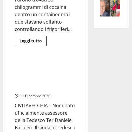
sarà
Roberto
–
rass
Isee
chilogrammi di cocaina
D’Ottavio
A
atte
a
dentro un container ma i
Omb
anc
26mi
due stavano soltanto
Fest
Cont
euro
controllando i frigoriferi...
Fron
Vald
per
Leggi
Leggi tutto
e
e
l’an
di
Civitavecchia
più
Gabb
Zang
acca
su
vis
Civitavecchia
202
–
Civitavecchia – Ufficiale la
a
Accusati
rottura con Fratelli d’Italia, in
di
vis
traffico
corso la spartizione delle
internazionale
deleghe. Barbieri nuovo
di
droga
assessore
e
arrestati
11 Dicembre 2020
per
errore.
CIVITAVECCHIA – Nominato
Il
tribunale
ufficialmente assessore
di
Palmi
della Tedesco Ter Daniele
li
Barbieri. Il sindaco Tedesco
assolve
tutti