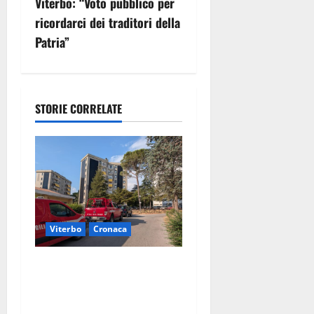
z
Viterbo: “Voto pubblico per
ricordarci dei traditori della
i
Patria”
o
n
STORIE CORRELATE
e
a
r
t
Viterbo
Cronaca
i
c
Viterbo, paura in via
Murialdo: anziano minaccia
o
di lanciarsi dal settimo