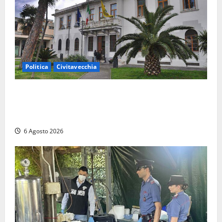
Politica
Civitavecchia
Civitavecchia – Fratelli d’Italia sulle Terme Imperiali:
“Piendibene e Cangani spieghino perché stanno
bloccando un’occasione storica”
6 Agosto 2026