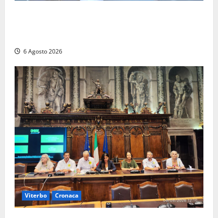
Civitavecchia – Fosso Crepacuore, Grasso (FdI): “Il
Comune sapeva del parere favorevole al rinnovo
dell’AIA e non ha informato il Consiglio”
6 Agosto 2026
Viterbo
Cronaca