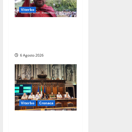
Viterbo
Provincia di Viterbo, ecco le
nuove commissioni
consiliari permanenti: nomi
e composizione
6 Agosto 2026
Viterbo
Cronaca
Viterbo – Ombre Festival
chiude con successo e