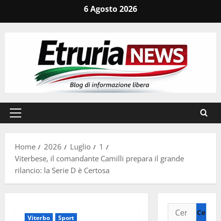
Vai
6 Agosto 2026
al
contenuto
Menu
principale
Home
2026
Luglio
1
Viterbese, il comandante Camilli prepara il grande
rilancio: la Serie D è Certosa
Ricerca
Viterbo
Sport