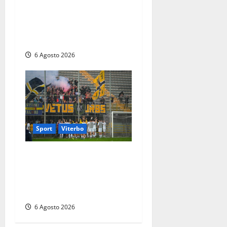
Canino si prepara alle “Notti
a Colori”: due serate tra
musica, spettacoli e street
food in piazza
6 Agosto 2026
Sport
Viterbo
Calcio – Serie D, la
Viterbese riparte dal girone
G: ufficializzati gli organici
della stagione 2026-2027
6 Agosto 2026