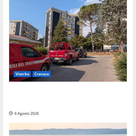
Viterbo
Cronaca
Viterbo, paura in via Murialdo: anziano minaccia di
lanciarsi dal settimo piano, salvato dai soccorritori
(FOTO)
6 Agosto 2026