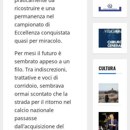
praticamente da
ricostruire e una
permanenza nel
campionato di
Eccellenza conquistata
quasi per miracolo.
Per mesi il futuro è
sembrato appeso a un
CULTURA
filo. Tra indiscrezioni,
trattative e voci di
Vite
corridoio, sembrava
–
ormai scontato che la
L’Un
strada per il ritorno nel
ampl
calcio nazionale
Saba
la
passasse
–
No
dall’acquisizione del
Pian
Tax