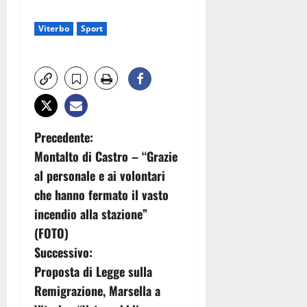
Viterbo
Sport
N
Precedente:
Montalto di Castro – “Grazie
a
al personale e ai volontari
v
che hanno fermato il vasto
incendio alla stazione”
i
(FOTO)
g
Successivo:
Proposta di Legge sulla
a
Remigrazione, Marsella a