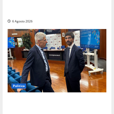
Viterbo – Ombre Festival chiude con successo e
pensa al futuro: “Ora progetto pilota per una Fiera
del Libro nella Tuscia”
6 Agosto 2026
Politica
Sicurezza nei Comuni del Lazio, il consigliere
Sabatini (FdI) presenta proposta di legge per alzare
la qualità della vita