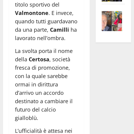
titolo sportivo del
apre
Area
Valmontone
. E invece,
Vite
la
sogl
–
rass
Isee
quando tutti guardavano
A
atte
a
da una parte,
Camilli
ha
Omb
anc
26mi
lavorato nell’ombra.
Fest
Cont
euro
Fron
Vald
La svolta porta il nome
per
e
e
l’an
della
Certosa
, società
Gabb
Zang
acca
fresca di promozione,
vis
202
con la quale sarebbe
a
ormai in dirittura
vis
d’arrivo un accordo
destinato a cambiare il
futuro del calcio
gialloblù.
L’ufficialità è attesa nei