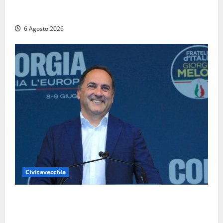
Santa Marinella – Vasto incendio sull’Aurelia: strada
chiusa in entrambe le direzioni (FOTO)
6 Agosto 2026
Civitavecchia
Civitavecchia – Fosso Crepacuore, Grasso (FdI): “Il
Comune sapeva del parere favorevole al rinnovo
dell’AIA e non ha informato il Consiglio”