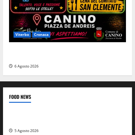
Viterbo
Cronaca
Canino si prepara alle “Notti a Colori”: due serate
tra musica, spettacoli e street food in piazza
6 Agosto 2026
FOOD NEWS
Food News
Viterbo
A Castiglione in Teverina la 41esima festa del Vino: cantine
aperte, musica e spettacolo
5 Agosto 2026