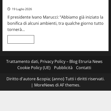
Sociale: gravi carenze igieniche
una
serata
19 Luglio 2026
a
quattro
Il presidente Ivano Marucci: “Abbiamo già iniziato la
mani
tra
bonifica di alcuni ambienti, tra qualche giorno tutto
Roma
e
tornerà...
il
mare
di
Leggi
Leggi tutto
Civitavecchia
di
più
su
Montefiascone
–
I
Trattamento dati, Privacy Policy – Blog Etruria News
NAS
dei
Cookie Policy (UE)
Pubblicità
Contatti
carabinieri
chiudono
la
Diritto d'autore &copia; {anno} Tutti i diritti riservati.
Cantina
Sociale:
|
MoreNews
di AF themes.
gravi
carenze
igieniche