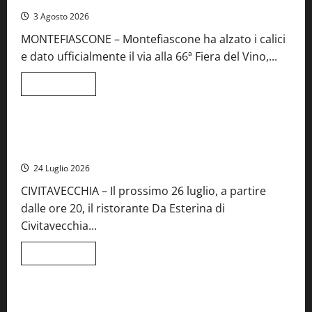
iscrizioni
3 Agosto 2026
al
Concorso
MONTEFIASCONE – Montefiascone ha alzato i calici
regionale
del
e dato ufficialmente il via alla 66ª Fiera del Vino,...
Lazio
Leggi
Leggi tutto
di
Food News
più
su
Montefiascone
brinda
Stecca x Esterina: una serata a quattro mani tra Roma e il
alla
mare di Civitavecchia
sua
Fiera
24 Luglio 2026
del
Vino:
CIVITAVECCHIA – Il prossimo 26 luglio, a partire
inaugurazione
da
dalle ore 20, il ristorante Da Esterina di
record
per
Civitavecchia...
la
66ª
edizione
Leggi
Leggi tutto
di
Cronaca
Food News
Viterbo
più
su
Stecca
x
Montefiascone – I NAS dei carabinieri chiudono la Cantina
Esterina: