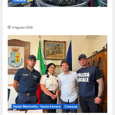
Cronaca
Latina – Carabinieri scoprono raffineria di cocaina
nelle campagne, cinque arresti
6 Agosto 2026
Santa Marinella - Santa Severa
Cronaca