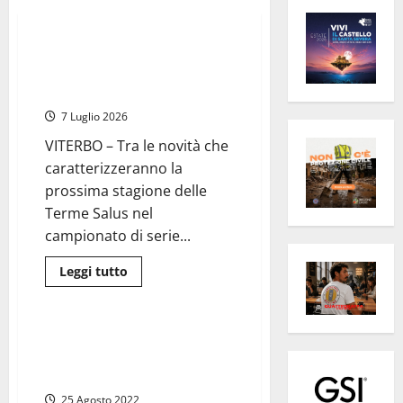
Sport
Viterbo
Pallacanestro – Maria Chiara
Scaramuccia nuovo head coach
delle Terme Salus Viterbo
7 Luglio 2026
VITERBO – Tra le novità che
caratterizzeranno la
prossima stagione delle
Terme Salus nel
campionato di serie...
Leggi
Leggi tutto
di
Sport
più
su
Pallacanestro
–
Viterbo, riparte e si potenzia il
Maria
settore giovanile della Stella
Chiara
Scaramuccia
Azzurra
nuovo
head
25 Agosto 2022