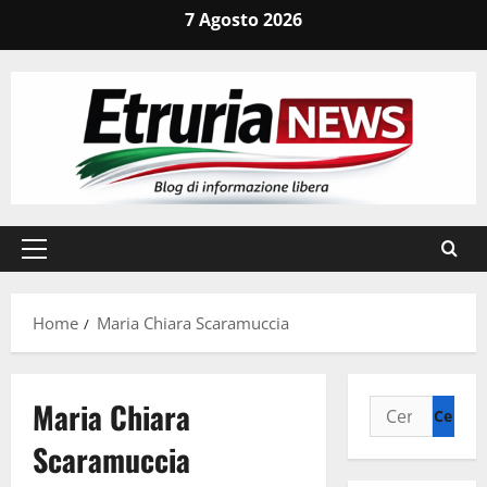
Vai
7 Agosto 2026
al
contenuto
Menu
principale
Home
Maria Chiara Scaramuccia
Maria Chiara
Ricerca
per:
Scaramuccia