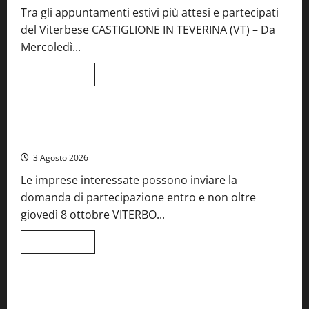
Tra gli appuntamenti estivi più attesi e partecipati
del Viterbese CASTIGLIONE IN TEVERINA (VT) – Da
Mercoledì...
Leggi
Leggi tutto
di
Food News
più
su
A
Castiglione
Birre Preziose, aperte le iscrizioni al Concorso regionale
in
del Lazio
Teverina
la
3 Agosto 2026
41esima
festa
Le imprese interessate possono inviare la
del
Vino:
domanda di partecipazione entro e non oltre
cantine
aperte,
giovedì 8 ottobre VITERBO...
musica
e
spettacolo
Leggi
Leggi tutto
di
Viterbo
Food News
più
su
Birre
Preziose,
Montefiascone brinda alla sua Fiera del Vino: inaugurazione
aperte
da record per la 66ª edizione
le