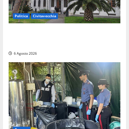
Politica
Civitavecchia
Civitavecchia – Fratelli d’Italia sulle Terme Imperiali:
“Piendibene e Cangani spieghino perché stanno
bloccando un’occasione storica”
6 Agosto 2026