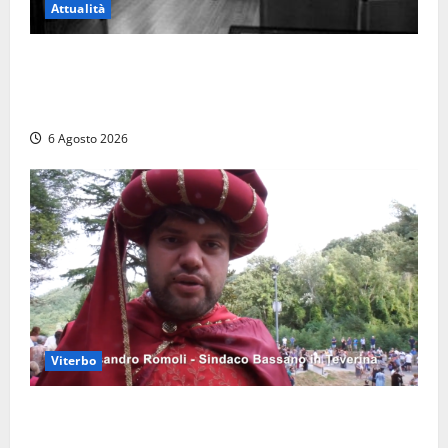
Attualità
Torre di Chia, l’Università Agraria risponde alle
polemiche: “Non è un esproprio, è l’esecuzione di
una sentenza”
6 Agosto 2026
Viterbo
Provincia di Viterbo, ecco le nuove commissioni
consiliari permanenti: nomi e composizione