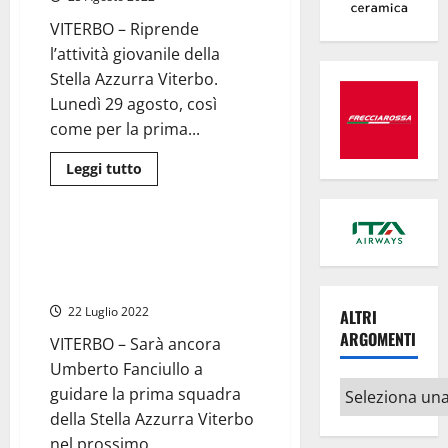
coach
delle
VITERBO – Riprende
Terme
Salus
l’attività giovanile della
Viterbo
Stella Azzurra Viterbo.
Lunedì 29 agosto, così
come per la prima...
Leggi
Leggi tutto
di
Sport
più
su
Viterbo,
riparte
Viterbo – Stella Azzurra, coach
e
Fanciullo sempre alla guida
si
potenzia
dello staff tecnico
il
settore
22 Luglio 2022
ALTRI
giovanile
della
ARGOMENTI
VITERBO – Sarà ancora
Stella
Azzurra
Umberto Fanciullo a
Altri
guidare la prima squadra
argomenti
della Stella Azzurra Viterbo
nel prossimo...