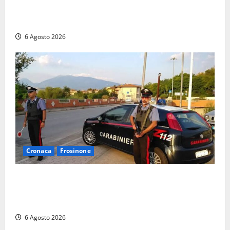
Santa Marinella, due nuovi agenti entrano nella
Polizia locale: rafforzato il presidio del territorio
6 Agosto 2026
Cronaca
Frosinone
Ceccano – Rapina al Conad: minaccia il cassiere con
la pistola e fugge in camper con il bottino, arresto
lampo
6 Agosto 2026