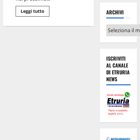
Leggi
Leggi tutto
ARCHIVI
di
più
su
Archivi
Viterbo
–
Stella
Azzurra,
coach
Fanciullo
sempre
ISCRIVITI
alla
guida
AL CANALE
dello
DI ETRURIA
staff
tecnico
NEWS