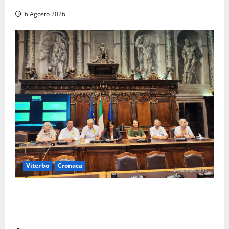
6 Agosto 2026
Viterbo
Cronaca
Viterbo – Ombre Festival chiude con successo e
pensa al futuro: “Ora progetto pilota per una Fiera
del Libro nella Tuscia”