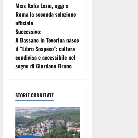
Miss Italia Lazio, oggi a
a
Roma la seconda selezione
v
ufficiale
Successivo:
i
A Bassano in Teverina nasce
g
il “Libro Sospeso”: cultura
condivisa e accessibile nel
a
segno di Giordano Bruno
z
i
STORIE CORRELATE
o
n
e