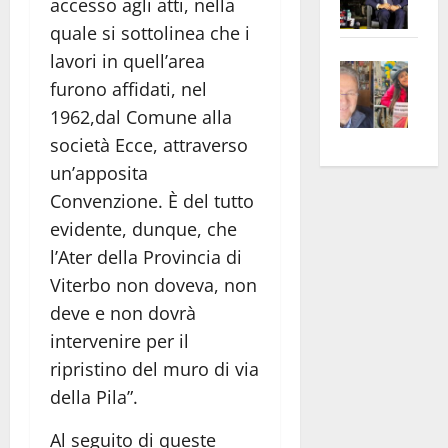
accesso agli atti, nella
Pian
Tax
quale si sottolinea che i
apre
Area
lavori in quell’area
Vite
la
sogl
furono affidati, nel
–
rass
Isee
1962,dal Comune alla
A
atte
a
Omb
anc
26mi
società Ecce, attraverso
Fest
Cont
euro
un’apposita
Fron
Vald
per
Convenzione. È del tutto
e
e
l’an
evidente, dunque, che
Gabb
Zang
acca
l’Ater della Provincia di
vis
202
Viterbo non doveva, non
a
deve e non dovrà
vis
intervenire per il
ripristino del muro di via
della Pila”.
Al seguito di queste