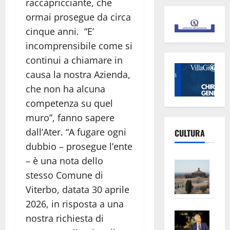
raccapricciante, che
ormai prosegue da circa
cinque anni. “E’
incomprensibile come si
continui a chiamare in
causa la nostra Azienda,
che non ha alcuna
competenza su quel
muro”, fanno sapere
dall’Ater. “A fugare ogni
CULTURA
dubbio – prosegue l’ente
– è una nota dello
Vite
stesso Comune di
–
L’Un
Viterbo, datata 30 aprile
ampl
2026, in risposta a una
Saba
la
nostra richiesta di
–
No