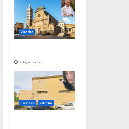
Viterbo
La Diocesi di Viterbo piange
don Giuseppe Giulianelli
9 Agosto 2026
Cronaca
Viterbo
Morte della 23enne
Benedetta all’ex consorzio