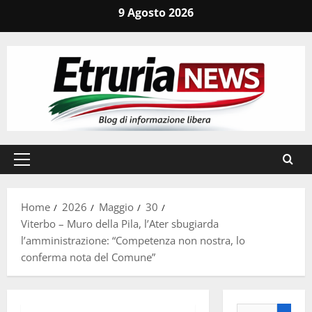
Vai
9 Agosto 2026
al
contenuto
Menu
principale
Home
2026
Maggio
30
Viterbo – Muro della Pila, l’Ater sbugiarda
l’amministrazione: “Competenza non nostra, lo
conferma nota del Comune”
Ricerca