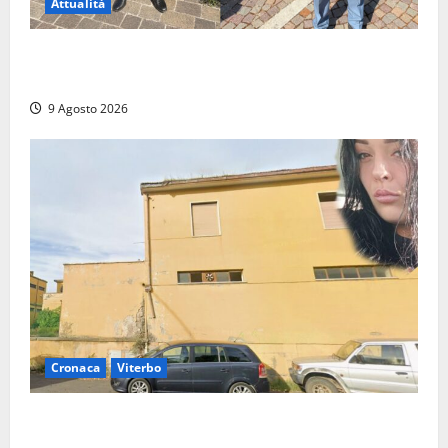
Attualità
Da Montalto di Castro alla Polizia di Stato: Mattia
Salvati ha giurato a Spoleto
9 Agosto 2026
Cronaca
Viterbo
Morte della 23enne Benedetta all’ex consorzio
agrario, fatale il “festino” del compleanno