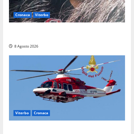
Cronaca
Viterbo
Aveva compiuto 23 anni ieri: Benedetta trovata
morta nell’ex Consorzio agrario
8 Agosto 2026
Viterbo
Cronaca
Scattano le ricerche per un piccolo elicottero