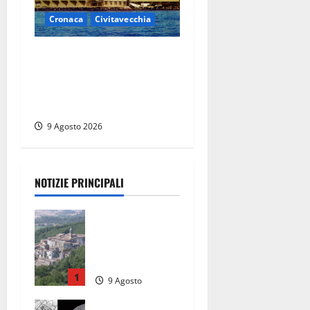
Cronaca
Civitavecchia
Istituto Santa Cecilia, stop
agli infermieri di notte: la
preoccupazione di famiglie
e pazienti
9 Agosto 2026
NOTIZIE PRINCIPALI
Scossa di
terremoto
nell’alta
Tuscia
1
9 Agosto
2026
Tra l’8 e il 9