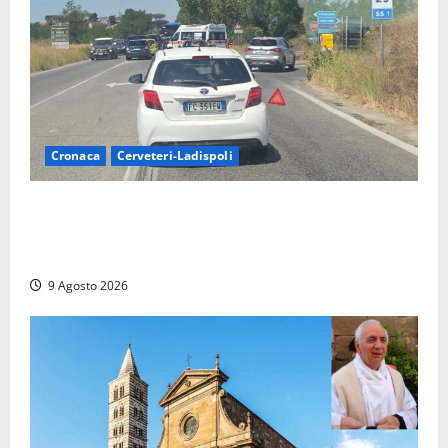
Cronaca
Cerveteri-Ladispoli
Grave incidente sull’Aurelia tra Ladispoli e
Torrimpietra, corsia per Civitavecchia bloccata per
due ore
9 Agosto 2026