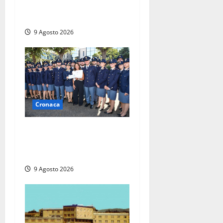
agrario, fatale il “festino”
del compleanno
9 Agosto 2026
Cronaca
I giovani agenti della Polizia
donano oltre 3mila euro in
beneficenza
9 Agosto 2026