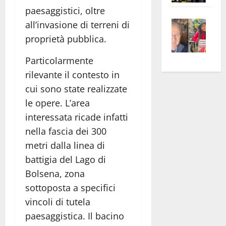
apre
paesaggistici, oltre
Area
Vite
la
sogl
all’invasione di terreni di
–
rass
Isee
proprietà pubblica.
A
atte
a
Omb
Particolarmente
anc
26mi
Fest
Cont
euro
rilevante il contesto in
Fron
Vald
per
cui sono state realizzate
e
e
l’an
le opere. L’area
Gabb
Zang
acca
interessata ricade infatti
vis
202
nella fascia dei 300
a
metri dalla linea di
vis
battigia del Lago di
Bolsena, zona
sottoposta a specifici
vincoli di tutela
paesaggistica. Il bacino