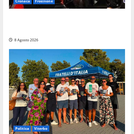
Cronaca
Frosinone
Alessandro Giannetti è morto dopo un mese di
agonia: il giovane carabiniere di Fontana Liri vittima
di un incidente in moto
8 Agosto 2026
Politica
Viterbo