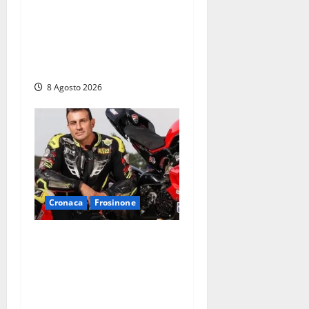
Fontana Grande, la piazza
senza identità: «Tolte le
auto, il centro è morto. E
adesso cosa resta?»
8 Agosto 2026
Cronaca
Frosinone
Alessandro Giannetti è
morto dopo un mese di
agonia: il giovane
carabiniere di Fontana Liri
vittima di un incidente in