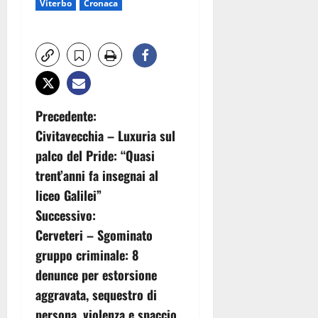
Viterbo
Cronaca
N
Precedente:
Civitavecchia – Luxuria sul
a
palco del Pride: “Quasi
v
trent’anni fa insegnai al
liceo Galilei”
i
Successivo:
g
Cerveteri – Sgominato
gruppo criminale: 8
a
denunce per estorsione
z
aggravata, sequestro di
persona, violenza e spaccio