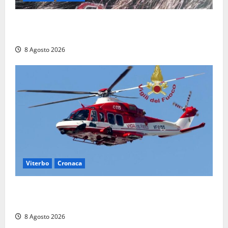
Aveva compiuto 23 anni ieri: Benedetta trovata
morta nell’ex Consorzio agrario
8 Agosto 2026
Viterbo
Cronaca
Scattano le ricerche per un piccolo elicottero
precipitato a Sutri: era un falso allarme
8 Agosto 2026