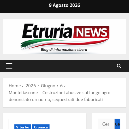
Vai
9 Agosto 2026
al
contenuto
Menu
principale
Home
2026
Giugno
6
Montefiascone – Costruzioni abusive sul lungolago:
denunciato un uomo, sequestrati due fabbricati
Ricerca
Viterbo
Cronaca