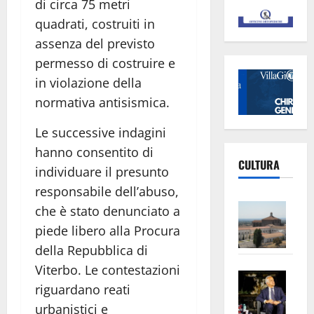
di circa 75 metri
quadrati, costruiti in
assenza del previsto
permesso di costruire e
in violazione della
normativa antisismica.
Le successive indagini
hanno consentito di
CULTURA
individuare il presunto
responsabile dell’abuso,
Vite
che è stato denunciato a
–
piede libero alla Procura
L’Un
della Repubblica di
ampl
Viterbo. Le contestazioni
Saba
la
riguardano reati
–
No
urbanistici e
Pian
Tax