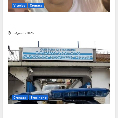
Viterbo
Cronaca
Brutto incidente stradale per Alessio Fiorillo:
Viterbo si stringe al suo “ciuffo”
8 Agosto 2026
Cronaca
Frosinone
Auto sospetta fermata a Fiuggi: la polizia trova un
coltello, cocaina e hashish. Quattro nei guai