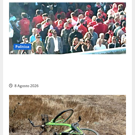
Politica
“Cgil volta le spalle a La Russa e Sberna” a
Marcinelle, Meloni: “Gesto vergognoso”. Landini
replica: “Falso”
8 Agosto 2026