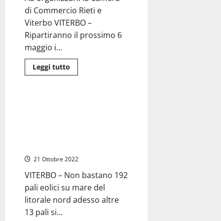
che
arriverà
di Commercio Rieti e
fino
a
Viterbo VITERBO –
Viterbo
Ripartiranno il prossimo 6
maggio i...
Leggi
Leggi tutto
di
Ambiente
più
su
Cammini
alla
Viterbo – L’eolico prende il
scoperta
posto dell’agricoltura, dopo il
della
Tuscia,
mare anche 13 pale eoliche tra
si
Viterbo, Montefiascone e
inizia
con
Celleno
Celleno
e
21 Ottobre 2022
Sant’Angelo
VITERBO – Non bastano 192
pali eolici su mare del
litorale nord adesso altre
13 pali si...