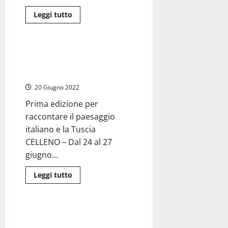
Leggi
Leggi tutto
di
Cultura
più
su
Al
via
Quindici artisti olandesi in
la
mostra a Celleno per “Incontro
Biennale
Viterbo
2022”
Arte
2022,
20 Giugno 2022
esposizione
itinerante
Prima edizione per
nei
borghi
raccontare il paesaggio
della
Tuscia
italiano e la Tuscia
CELLENO – Dal 24 al 27
giugno...
Leggi
Leggi tutto
di
Food News
più
su
Quindici
artisti
A Celleno tre giorni di allegria
olandesi
con la trentacinquesima festa
in