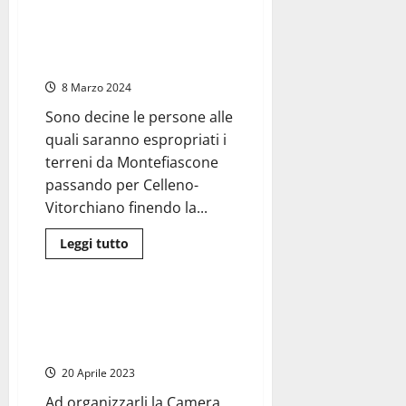
–
Montefiascone – Nasce il primo
Fotovoltaici
mega impianto fotovoltaico
invasivi,
Aton
falisco che arriverà fino a
19
Viterbo
chiarisce:
“Gli
8 Marzo 2024
espropri
servono
a
Sono decine le persone alle
far
quali saranno espropriati i
passare
i
terreni da Montefiascone
cavi”
passando per Celleno-
Vitorchiano finendo la...
Leggi
Leggi tutto
di
Cultura
più
su
Montefiascone
–
Cammini alla scoperta della
Nasce
Tuscia, si inizia con Celleno e
il
primo
Sant’Angelo
mega
impianto
20 Aprile 2023
fotovoltaico
falisco
Ad organizzarli la Camera