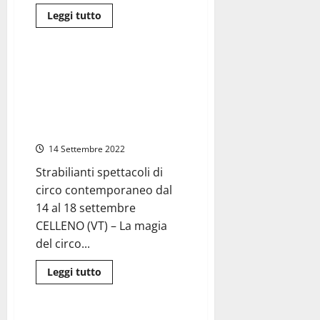
Leggi
Leggi tutto
di
Eventi
più
su
Viterbo
–
Da oggi a Celleno il festival
L’eolico
internazionale di artisti di
prende
il
strada: circensi provenienti da
posto
tutto il mondo animeranno il
dell’agricoltura,
dopo
borgo
il
mare
14 Settembre 2022
anche
13
Strabilianti spettacoli di
pale
eoliche
circo contemporaneo dal
tra
Viterbo,
14 al 18 settembre
Montefiascone
CELLENO (VT) – La magia
e
Celleno
del circo...
Leggi
Leggi tutto
di
Cronaca
più
su
Da