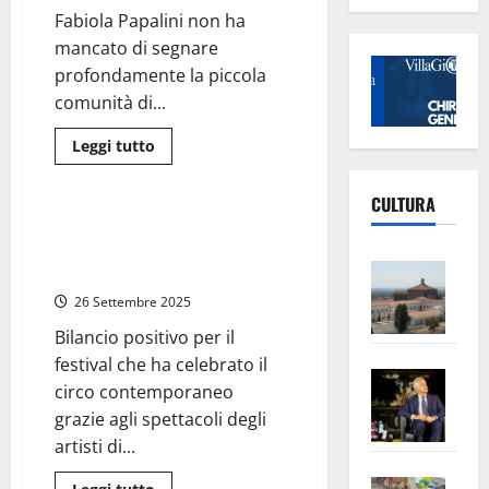
unico
Fabiola Papalini non ha
alternato
mancato di segnare
profondamente la piccola
comunità di...
Leggi
Leggi tutto
di
Varie
più
su
CULTURA
Celleno
–
Teverina Buskers, buon
Oggi
successo di pubblico a Celleno
i
Vite
funerali
(FOTO)
di
–
Fabiola
26 Settembre 2025
Papalini,
L’Un
insegnante
Bilancio positivo per il
di
ampl
fitness
festival che ha celebrato il
Saba
scomparsa
la
improvvisamente
circo contemporaneo
–
No
grazie agli spettacoli degli
Pian
Tax
artisti di...
apre
Area
Vite
la
sogl
Leggi