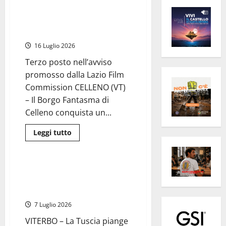
Il Borgo fantasma di Celleno
conquista il cinema, sempre più
scelto da produttori e registi
16 Luglio 2026
Terzo posto nell’avviso
promosso dalla Lazio Film
Commission CELLENO (VT)
– Il Borgo Fantasma di
Celleno conquista un...
Leggi
Leggi tutto
di
Cronaca
più
su
Il
Borgo
Viterbo e Celleno in Lutto,
fantasma
addio a Claudio Fordini Sonni:
di
Celleno
aveva 47 anni
conquista
il
7 Luglio 2026
cinema,
sempre
VITERBO – La Tuscia piange
più