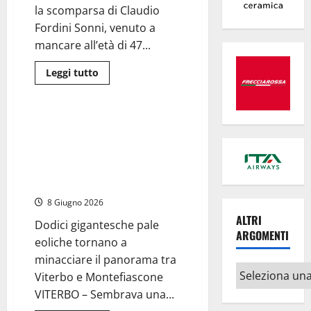
scelto
la scomparsa di Claudio
da
produttori
Fordini Sonni, venuto a
e
mancare all’età di 47...
registi
Leggi
Leggi tutto
di
Viterbo
Cronaca
più
su
Viterbo
e
Viterbo – Il colpo di spugna del
Celleno
Governo: via libera alle pale
in
Lutto,
eoliche da 250 metri, cancellata
addio
la storica vittoria al Tar in difesa
a
Claudio
della Tuscia
Fordini
Sonni:
8 Giugno 2026
aveva
47
ALTRI
Dodici gigantesche pale
anni
ARGOMENTI
eoliche tornano a
minacciare il panorama tra
Altri
Viterbo e Montefiascone
argomenti
VITERBO – Sembrava una...