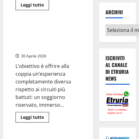
Leggi
Leggi tutto
di
ARCHIVI
Viterbo
Cronaca
più
su
Viterbo
–
Celleno – Il sindaco Beraldo
Archivi
Il
invita Dua Lipa per la luna di
colpo
di
miele: il “Borgo Fantasma”
spugna
finisce sui media inglesi
del
Governo:
30 Aprile 2026
via
ISCRIVITI
libera
AL CANALE
alle
L’obiettivo è offrire alla
pale
DI ETRURIA
coppia un’esperienza
eoliche
NEWS
da
completamente diversa
250
metri,
rispetto ai circuiti più
cancellata
la
battuti: un soggiorno
storica
riservato, immerso...
vittoria
al
Tar
Leggi
Leggi tutto
in
di
difesa
Cronaca
più
della
su
Tuscia
Celleno
–