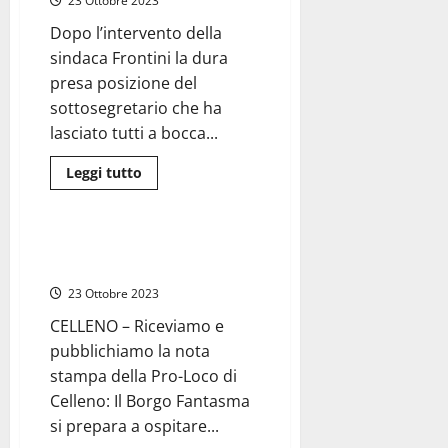
23 Ottobre 2023
“Minacciate
produzioni
di
Dopo l’intervento della
pregio”
sindaca Frontini la dura
presa posizione del
sottosegretario che ha
lasciato tutti a bocca...
Leggi
Leggi tutto
di
Attualità
più
su
Regione
Lazio
Celleno – Halloween e il
–
“Castello Stregato”
Parco
eolico
23 Ottobre 2023
di
Viterbo,
CELLENO – Riceviamo e
Sgarbi
in
pubblichiamo la nota
Commissione
attacca
stampa della Pro-Loco di
la
Frontini
Celleno: Il Borgo Fantasma
e
si
si prepara a ospitare...
dimette