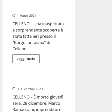
i
Arcangelo: “Scoperta
100
archeologica straordinaria”
anni
del
1 Marzo 2024
Vice
Brigadiere
Pietro
CELLENO – Una inaspettata
Crocelli
e sorprendente scoperta è
stata fatta ieri presso il
“Borgo fantasma” di
Celleno,...
Leggi
Leggi tutto
di
Cronaca
più
su
Celleno
–
Celleno – Marco Ramacciani
Dal
muore a soli 43 anni
Borgo
Fantasma
30 Dicembre 2023
riemerge
la
CELLENO – È morto giovedì
Chiesa
di
sera, 28 dicembre, Marco
S.
Michele
Ramacciani, imprenditore
Arcangelo: