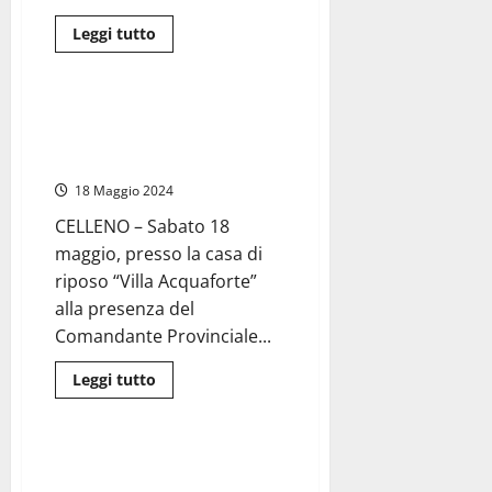
Leggi
Leggi tutto
di
Viterbo
Cronaca
più
su
Celleno
–
Celleno, grande festa per i 100
37°
anni del Vice Brigadiere Pietro
Festa
delle
Crocelli
Ciliegie,
degustazione
18 Maggio 2024
guidata
dal
CELLENO – Sabato 18
prof.
Saverio
maggio, presso la casa di
Senni
riposo “Villa Acquaforte”
alla presenza del
Comandante Provinciale...
Leggi
Leggi tutto
di
Viterbo
Cultura
più
su
Celleno,
grande
Celleno – Dal Borgo Fantasma
festa
riemerge la Chiesa di S. Michele
per