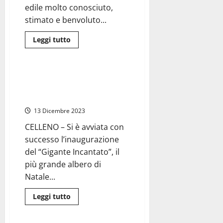
“Scoperta
edile molto conosciuto,
archeologica
straordinaria”
stimato e benvoluto...
Leggi
Leggi tutto
di
Attualità
più
su
Celleno
–
A Celleno l’albero di Natale più
Marco
grande della provincia, 230
Ramacciani
muore
metri di lunghezza
a
soli
13 Dicembre 2023
43
anni
CELLENO – Si è avviata con
successo l’inaugurazione
del “Gigante Incantato”, il
più grande albero di
Natale...
Leggi
Leggi tutto
di
Agricoltura
Attualità
più
su