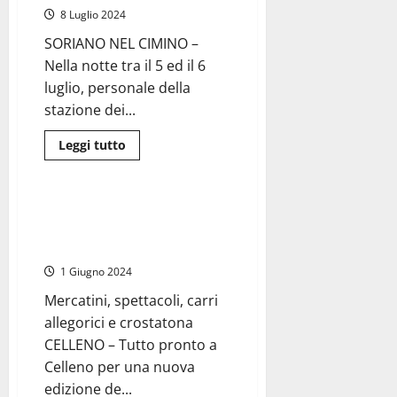
e
8 Luglio 2024
rubano
soldi,
armi
SORIANO NEL CIMINO –
e
Nella notte tra il 5 ed il 6
gioielli
luglio, personale della
stazione dei...
Leggi
Leggi tutto
di
Attualità
più
su
Soriano
nel
Celleno – 37° Festa delle
Cimino
Ciliegie, degustazione guidata
–
Carabinieri
dal prof. Saverio Senni
fermano
coppia
1 Giugno 2024
di
Celleno
Mercatini, spettacoli, carri
con
droga,
allegorici e crostatona
arrestato
l’uomo
CELLENO – Tutto pronto a
Celleno per una nuova
edizione de...