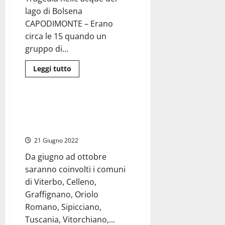
porto
lago di Bolsena
CAPODIMONTE – Erano
circa le 15 quando un
gruppo di...
Leggi
Leggi tutto
di
Cultura
più
su
Capodimonte-
Si
Al via la Biennale Viterbo Arte
tuffa
2022, esposizione itinerante
nelle
acque
nei borghi della Tuscia
del
porto
21 Giugno 2022
e
non
Da giugno ad ottobre
riemerge.
Morto
saranno coinvolti i comuni
21enne
di
di Viterbo, Celleno,
Celleno
Graffignano, Oriolo
Romano, Sipicciano,
Tuscania, Vitorchiano,...