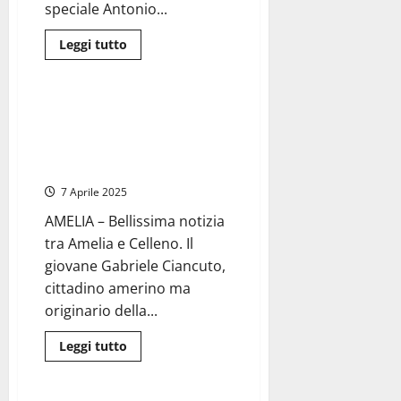
speciale Antonio...
Leggi
Leggi tutto
di
Cultura
più
su
In
pensione
Il 13enne Gabriele Ciancuto,
il
originario di Celleno, nominato
comandante
dei
Alfiere della Repubblica da
Carabinieri
Sergio Mattarella
Antonio
Parisi,
7 Aprile 2025
37
anni
passati
AMELIA – Bellissima notizia
a
tra Amelia e Celleno. Il
Celleno
giovane Gabriele Ciancuto,
cittadino amerino ma
originario della...
Leggi
Leggi tutto
di
Politica
più
su
Il