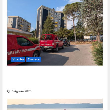
Viterbo
Cronaca
Viterbo, paura in via Murialdo: anziano minaccia di
lanciarsi dal settimo piano, salvato dai soccorritori
(FOTO)
6 Agosto 2026