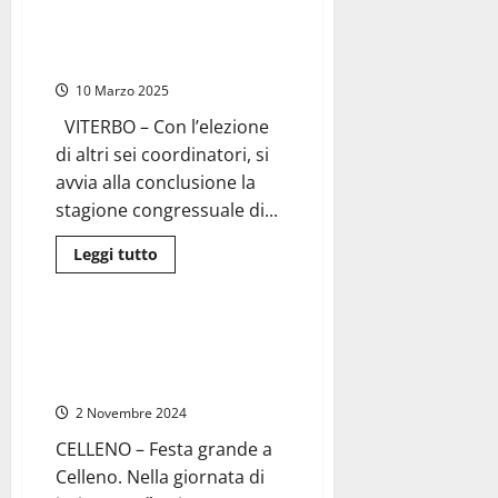
13enne
Viterbo – Congresso di Fratelli
Gabriele
d’Italia nella Tuscia, sei nuove
Ciancuto,
originario
nomine
di
Celleno,
10 Marzo 2025
nominato
Alfiere
VITERBO – Con l’elezione
della
Repubblica
di altri sei coordinatori, si
da
Sergio
avvia alla conclusione la
Mattarella
stagione congressuale di...
Leggi
Leggi tutto
di
Attualità
più
su
Viterbo
–
Celleno – Villa Rita festeggia
Congresso
nonna Santina che compie 107
di
Fratelli
anni
d’Italia
nella
2 Novembre 2024
Tuscia,
sei
CELLENO – Festa grande a
nuove
nomine
Celleno. Nella giornata di