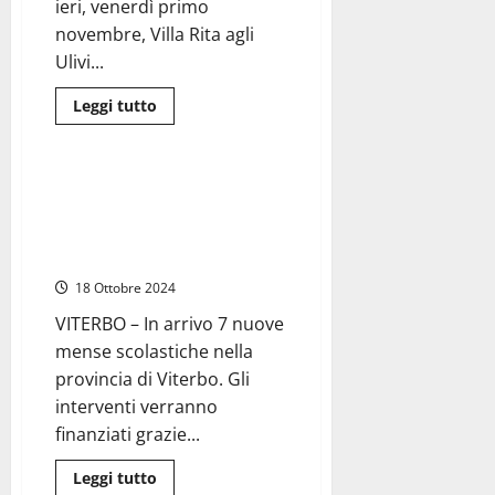
ieri, venerdì primo
novembre, Villa Rita agli
Ulivi...
Leggi
Leggi tutto
di
Attualità
più
su
Celleno
–
Quasi 4 milioni di euro per la
Villa
costruzione di 7 mense
Rita
festeggia
scolastiche nella Tuscia, ecco
nonna
dove
Santina
che
18 Ottobre 2024
compie
107
anni
VITERBO – In arrivo 7 nuove
mense scolastiche nella
provincia di Viterbo. Gli
interventi verranno
finanziati grazie...
Leggi
Leggi tutto
di