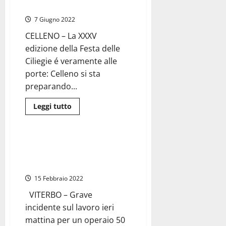
mostra
delle Ciliegie
a
Celleno
7 Giugno 2022
per
“Incontro
CELLENO – La XXXV
2022”
edizione della Festa delle
Ciliegie é veramente alle
porte: Celleno si sta
preparando...
Leggi
Leggi tutto
di
Cronaca
più
su
A
Celleno
Viterbo – Gravissimo incidente
tre
sul lavoro, braccio amputato
giorni
di
per 50enne di Celleno
allegria
con
15 Febbraio 2022
la
trentacinquesima
VITERBO – Grave
festa
delle
incidente sul lavoro ieri
Ciliegie
mattina per un operaio 50