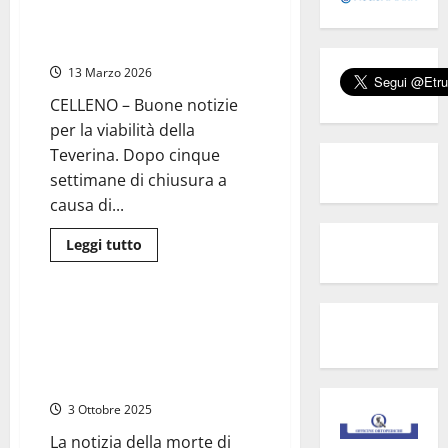
Celleno – Riaperta la Teverina
Il
dopo la frana: traffico a senso
sindaco
Beraldo
unico alternato
invita
Dua
13 Marzo 2026
Lipa
per
CELLENO – Buone notizie
la
luna
per la viabilità della
di
miele:
Teverina. Dopo cinque
il
settimane di chiusura a
“Borgo
Fantasma”
causa di...
finisce
sui
media
Leggi
Leggi tutto
inglesi
di
Viterbo
Cronaca
più
su
Celleno
–
Celleno – Oggi i funerali di
Riaperta
Fabiola Papalini, insegnante di
la
Teverina
fitness scomparsa
dopo
improvvisamente
la
frana:
3 Ottobre 2025
traffico
a
senso
La notizia della morte di