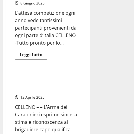
Beraldo
8 Giugno 2025
(FdI):
“1
L’attesa competizione ogni
milione
e
anno vede tantissimi
725mila
euro
partecipanti provenienti da
per
la
ogni parte d’Italia CELLENO
costruzione
della
-Tutto pronto per lo...
palestra”
Leggi
Leggi tutto
di
Attualità
più
su
A
Celleno
In pensione il comandante dei
il
Carabinieri Antonio Parisi, 37
Campionato
dello
anni passati a Celleno
sputo
del
12 Aprile 2025
nòcciolo
(di
CELLENO – – L’Arma dei
ciliegia)
Carabinieri esprime sincera
stima e riconoscenza al
brigadiere capo qualifica