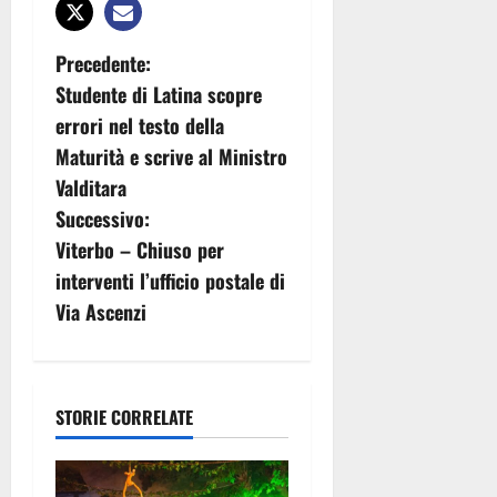
N
Precedente:
Studente di Latina scopre
a
errori nel testo della
v
Maturità e scrive al Ministro
Valditara
i
Successivo:
g
Viterbo – Chiuso per
interventi l’ufficio postale di
a
Via Ascenzi
z
i
STORIE CORRELATE
o
n