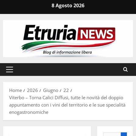
Vai
8 Agosto 2026
al
contenuto
Menu
principale
Home
2026
Giugno
22
Viterbo – Torna Calici Diffusi, tutte le novità del doppio
appuntamento con i vini del territorio e le sue specialità
enogastronomiche
Ricerca