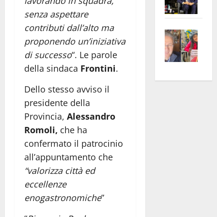
lavorando in squadra,
Pian
Tax
senza aspettare
apre
Area
contributi dall’alto ma
Vite
la
sogl
proponendo un’iniziativa
–
rass
Isee
di successo
“. Le parole
A
atte
a
della sindaca
Frontini
.
Omb
anc
26mi
Fest
Cont
euro
Dello stesso avviso il
Fron
Vald
per
presidente della
e
e
l’an
Provincia,
Alessandro
Gabb
Zang
acca
vis
Romoli,
che ha
202
a
confermato il patrocinio
vis
all’appuntamento che
“valorizza città ed
eccellenze
enogastronomiche
”