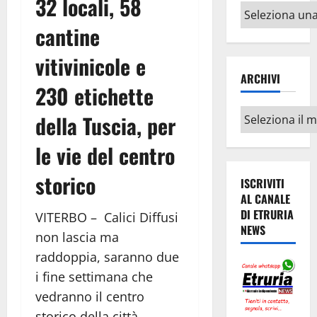
32 locali, 58
Altri
argomenti
cantine
vitivinicole e
ARCHIVI
230 etichette
Archivi
della Tuscia, per
le vie del centro
storico
ISCRIVITI
AL CANALE
DI ETRURIA
VITERBO – Calici Diffusi
NEWS
non lascia ma
raddoppia, saranno due
i fine settimana che
vedranno il centro
storico della città