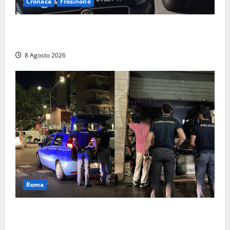
Cronaca
Frosinone
Anziano bloccato con lo spray al peperoncino: per
un 73enne di Esperia scatta la libertà vigilata
8 Agosto 2026
Roma
Roma – Val Melaina, blitz interforze nel quartiere:
chiusi un bar e un minimarket, quasi 40mila euro di