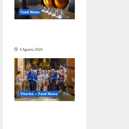
Food News
Birre Preziose, aperte le
iscrizioni al Concorso
regionale del Lazio
3 Agosto 2026
Viterbo
Food News
Montefiascone brinda alla
sua Fiera del Vino:
inaugurazione da record per