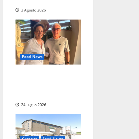
la 66ª edizione
3 Agosto 2026
Food News
Stecca x Esterina: una
serata a quattro mani tra
Roma e il mare di
Civitavecchia
24 Luglio 2026
Cronaca
Food News