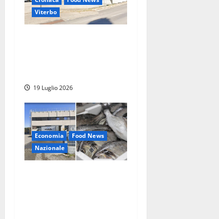
Viterbo
Montefiascone – I NAS dei
carabinieri chiudono la
Cantina Sociale: gravi
carenze igieniche
19 Luglio 2026
Economia
Food News
Nazionale
Capalbio, Coopam in
liquidazione: la crisi
dell’acquacoltura mette in
ginocchio la filiera