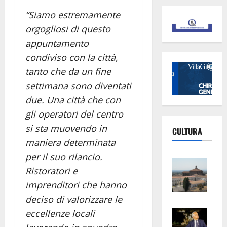
“Siamo estremamente
orgogliosi di questo
appuntamento
condiviso con la città,
tanto che da un fine
settimana sono diventati
due. Una città che con
gli operatori del centro
si sta muovendo in
CULTURA
maniera determinata
per il suo rilancio.
Vite
Ristoratori e
–
imprenditori che hanno
L’Un
ampl
deciso di valorizzare le
Saba
la
eccellenze locali
–
No