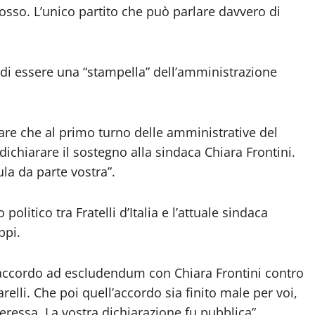
rosso. L’unico partito che può parlare davvero di
e di essere una “stampella” dell’amministrazione
are che al primo turno delle amministrative del
 a dichiarare il sostegno alla sindaca Chiara Frontini.
la da parte vostra”.
olitico tra Fratelli d’Italia e l’attuale sindaca
ppi.
un accordo ad escludendum con Chiara Frontini contro
elli. Che poi quell’accordo sia finito male per voi,
teressa. La vostra dichiarazione fu pubblica”.