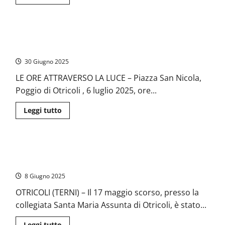
di
più
su
Otricoli:
dal
Poggio di Otricoli – Una serie di conferenze in attesa
1
al
dell’edizione 2025 delle Giornate Medievali
3
agosto
30 Giugno 2025
“Vinotricolando
2025”.
LE ORE ATTRAVERSO LA LUCE – Piazza San Nicola,
Presente
anche
Poggio di Otricoli , 6 luglio 2025, ore...
l’associazione
“Gene
Piga”
Leggi
Leggi tutto
di
più
su
Poggio
di
Otricoli – Il premio San Vittore d’oro 2025 al prof. Quintilio
Otricoli
–
Palozzi
Una
serie
8 Giugno 2025
di
conferenze
OTRICOLI (TERNI) – Il 17 maggio scorso, presso la
in
attesa
collegiata Santa Maria Assunta di Otricoli, è stato...
dell’edizione
2025
delle
Leggi
Leggi tutto