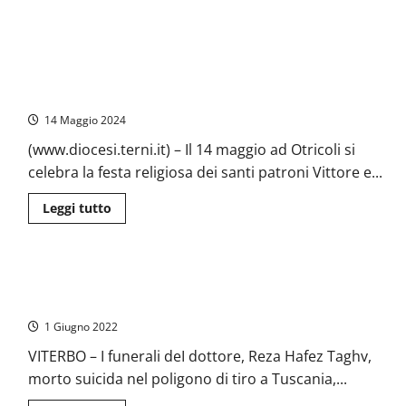
più
Vescovo
su
di
Santi
Terni
Vittore
Mons.
Otricoli – San Vittore 2024, Vescovo Soddu: “Per
e
Francesco
Fulgenzio,
Antonio
comprendere il segreto della vita cristiana, di una vita
Patroni
Soddu
donata, dobbiamo incontrare la persona di Cristo”
di
Otricoli:
il
14 Maggio 2024
programma
dei
(www.diocesi.terni.it) – Il 14 maggio ad Otricoli si
festeggiamenti
celebra la festa religiosa dei santi patroni Vittore e...
Leggi
Leggi tutto
di
più
su
Otricoli
–
Viterbo – Domani i funerali di Reza Hafez Taghv a Magliano
San
Vittore
Sabina
2024,
Vescovo
1 Giugno 2022
Soddu:
“Per
VITERBO – I funerali deI dottore, Reza Hafez Taghv,
comprendere
il
morto suicida nel poligono di tiro a Tuscania,...
segreto
della