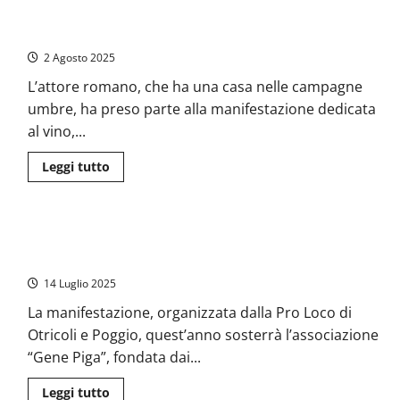
Otricoli
saluta
Valerio Mastandrea a Vinotricolando 2025 #Otricoli
il
Comandante
2 Agosto 2025
dei
Carabinieri
Tito
L’attore romano, che ha una casa nelle campagne
Saveri
umbre, ha preso parte alla manifestazione dedicata
al vino,...
Leggi
Leggi tutto
di
più
su
Valerio
Mastandrea
Otricoli: dal 1 al 3 agosto “Vinotricolando 2025”. Presente
a
Vinotricolando
anche l’associazione “Gene Piga”
2025
#Otricoli
14 Luglio 2025
La manifestazione, organizzata dalla Pro Loco di
Otricoli e Poggio, quest’anno sosterrà l’associazione
“Gene Piga”, fondata dai...
Leggi
Leggi tutto