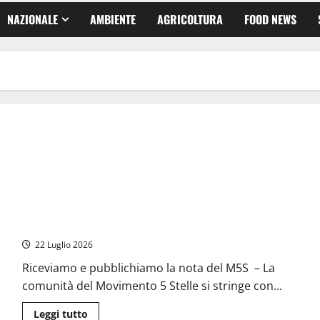
NAZIONALE
AMBIENTE
AGRICOLTURA
FOOD NEWS
La comunità umbra del Movimento 5 Stelle piange la
scomparsa di Maura Manili
22 Luglio 2026
Riceviamo e pubblichiamo la nota del M5S – La
comunità del Movimento 5 Stelle si stringe con...
Leggi
Leggi tutto