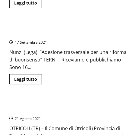
vita
Leggi
Leggi tutto
cristiana,
di
di
più
una
su
vita
Viterbo
donata,
–
dobbiamo
Riforma della Giustizia: 16 sindaci della provincia di Terni
Domani
incontrare
i
sottoscrivono il referendum
la
funerali
persona
di
17 Settembre 2021
di
Reza
Cristo”
Hafez
Nunzi (Lega): “Adesione trasversale per una riforma
Taghv
a
di buonsenso” TERNI – Riceviamo e pubblichiamo –
Magliano
Sabina
Sono 16...
Leggi
Leggi tutto
di
più
su
Riforma
della
Concorso per impiegato al Comune di Otricoli (Terni): valide
Giustizia:
16
tutte le lauree. Domande entro il 20 settembre
sindaci
della
21 Agosto 2021
provincia
di
OTRICOLI (TR) – Il Comune di Otricoli (Provincia di
Terni
sottoscrivono