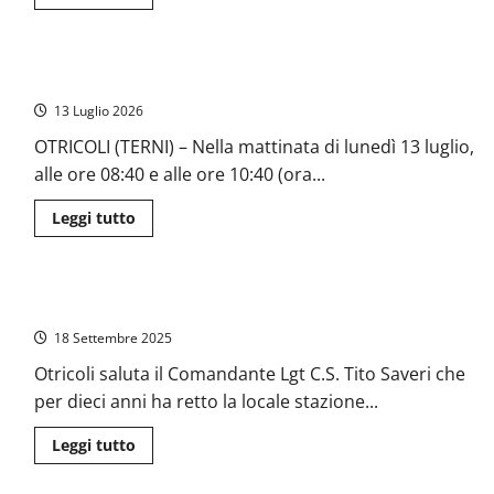
di
più
su
La
comunità
Otricoli: lievi scosse di terremoto
umbra
del
13 Luglio 2026
Movimento
5
Stelle
OTRICOLI (TERNI) – Nella mattinata di lunedì 13 luglio,
piange
alle ore 08:40 e alle ore 10:40 (ora...
la
scomparsa
di
Leggi
Leggi tutto
Maura
di
Manili
più
su
Otricoli:
lievi
Otricoli saluta il Comandante dei Carabinieri Tito Saveri
scosse
di
18 Settembre 2025
terremoto
Otricoli saluta il Comandante Lgt C.S. Tito Saveri che
per dieci anni ha retto la locale stazione...
Leggi
Leggi tutto
di
più
su