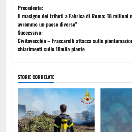
N
Precedente:
Il macigno dei tributi a Fabrica di Roma: 18 milioni n
a
avremmo un paese diverso”
v
Successivo:
Civitavecchia – Frascarelli attacca sulle piantumazion
i
chiarimenti sulle 18mila piante
g
a
STORIE CORRELATE
z
i
o
n