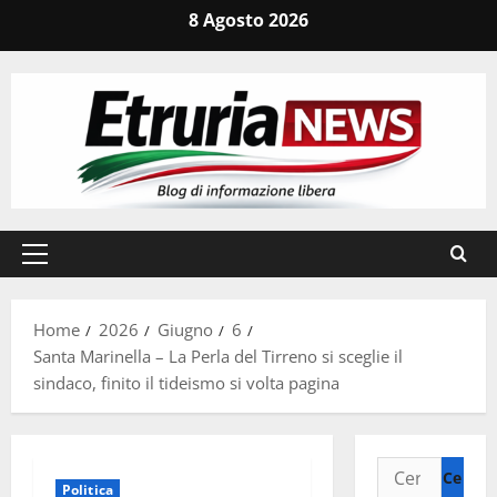
Vai
8 Agosto 2026
al
contenuto
Menu
principale
Home
2026
Giugno
6
Santa Marinella – La Perla del Tirreno si sceglie il
sindaco, finito il tideismo si volta pagina
Ricerca
Politica