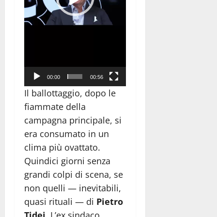
00:00
00:56
Il ballottaggio, dopo le
fiammate della
campagna principale, si
era consumato in un
clima più ovattato.
Quindici giorni senza
grandi colpi di scena, se
non quelli — inevitabili,
quasi rituali — di
Pietro
Tidei
. L’ex sindaco,