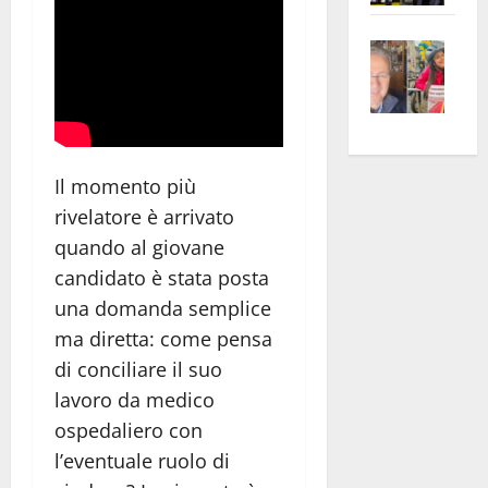
apre
Area
Vite
la
sogl
–
rass
Isee
A
atte
a
Omb
anc
26mi
Fest
Cont
euro
Fron
Vald
per
Il momento più
e
e
l’an
rivelatore è arrivato
Gabb
Zang
acca
quando al giovane
vis
202
candidato è stata posta
a
una domanda semplice
vis
ma diretta: come pensa
di conciliare il suo
lavoro da medico
ospedaliero con
l’eventuale ruolo di