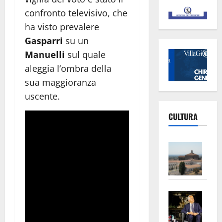
confronto televisivo, che
ha visto prevalere
Gasparri
su un
Manuelli
sul quale
aleggia l’ombra della
sua maggioranza
uscente.
CULTURA
Vite
–
L’Un
ampl
Saba
la
–
No
Pian
Tax