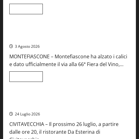
e
spettacolo
Leggi
Leggi tutto
di
Viterbo
Food News
più
su
Birre
Preziose,
Montefiascone brinda alla sua Fiera del Vino: inaugurazione
aperte
da record per la 66ª edizione
le
iscrizioni
3 Agosto 2026
al
Concorso
MONTEFIASCONE – Montefiascone ha alzato i calici
regionale
del
e dato ufficialmente il via alla 66ª Fiera del Vino,...
Lazio
Leggi
Leggi tutto
di
Food News
più
su
Montefiascone
brinda
Stecca x Esterina: una serata a quattro mani tra Roma e il
alla
mare di Civitavecchia
sua
Fiera
24 Luglio 2026
del
Vino:
CIVITAVECCHIA – Il prossimo 26 luglio, a partire
inaugurazione
da
dalle ore 20, il ristorante Da Esterina di
record
per