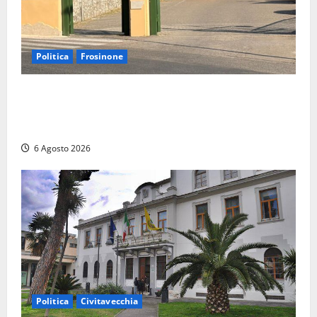
Politica
Frosinone
Ceccano, Sanità: la Regione e il centrodestra
‘firmano’ il decreto per la Casa della Comunità e
rivendicano la vittoria politica
6 Agosto 2026
Politica
Civitavecchia