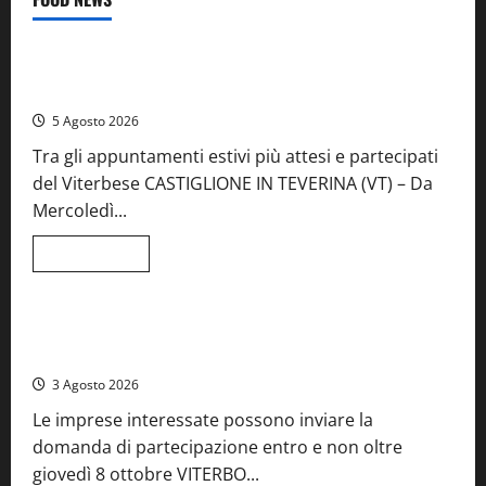
Food News
Viterbo
A Castiglione in Teverina la 41esima festa del Vino: cantine
aperte, musica e spettacolo
5 Agosto 2026
Tra gli appuntamenti estivi più attesi e partecipati
del Viterbese CASTIGLIONE IN TEVERINA (VT) – Da
Mercoledì...
Leggi
Leggi tutto
di
Food News
più
su
A
Castiglione
Birre Preziose, aperte le iscrizioni al Concorso regionale
in
del Lazio
Teverina
la
3 Agosto 2026
41esima
festa
Le imprese interessate possono inviare la
del
Vino:
domanda di partecipazione entro e non oltre
cantine
aperte,
giovedì 8 ottobre VITERBO...
musica