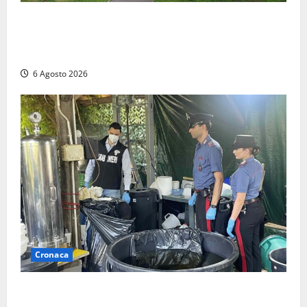
Civitavecchia – Fratelli d’Italia sulle Terme Imperiali:
“Piendibene e Cangani spieghino perché stanno
bloccando un’occasione storica”
6 Agosto 2026
Cronaca
Latina – Carabinieri scoprono raffineria di cocaina