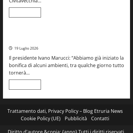
Civitavecchia...
la
66ª
edizione
Leggi
Leggi tutto
di
Cronaca
Food News
Viterbo
più
su
Stecca
x
Montefiascone – I NAS dei carabinieri chiudono la Cantina
Esterina:
Sociale: gravi carenze igieniche
una
serata
19 Luglio 2026
a
quattro
Il presidente Ivano Marucci: “Abbiamo già iniziato la
mani
tra
bonifica di alcuni ambienti, tra qualche giorno tutto
Roma
e
tornerà...
il
mare
di
Leggi
Leggi tutto
Civitavecchia
di
più
su
Montefiascone
–
I
Trattamento dati, Privacy Policy – Blog Etruria News
NAS
dei
Cookie Policy (UE)
Pubblicità
Contatti
carabinieri
chiudono
la
Diritto d'autore &copia; {anno} Tutti i diritti riservati.