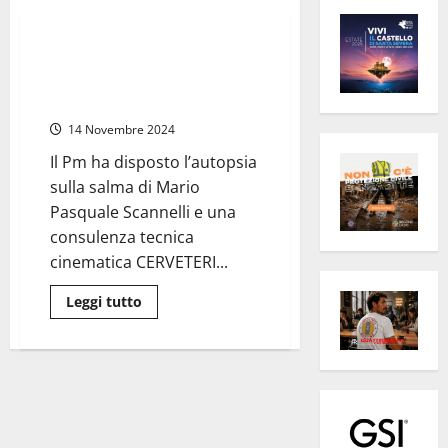
Cronaca
Cerveteri – Tampona furgone e
uccide pensionato, indagato il
camionista
14 Novembre 2024
Il Pm ha disposto l’autopsia
sulla salma di Mario
Pasquale Scannelli e una
consulenza tecnica
cinematica CERVETERI...
Leggi
Leggi tutto
di
più
su
Cerveteri
–
Tampona
furgone
e
uccide
pensionato,