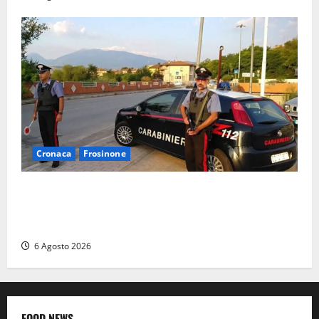
Cronaca
Frosinone
Ceccano – Rapina al Conad: minaccia il cassiere con
la pistola e fugge in camper con il bottino, arresto
lampo
6 Agosto 2026
FOOD NEWS