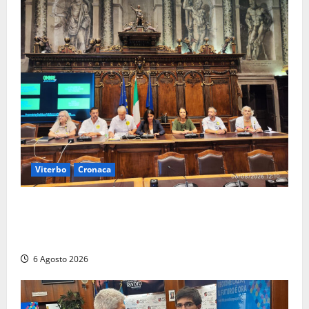
Viterbo
Cronaca
Viterbo – Ombre Festival chiude con successo e
pensa al futuro: “Ora progetto pilota per una Fiera
del Libro nella Tuscia”
6 Agosto 2026