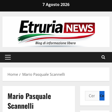
Vai
7 Agosto 2026
al
contenuto
Menu
principale
Home
Mario Pasquale Scannelli
Mario Pasquale
Ricerca
per:
Scannelli