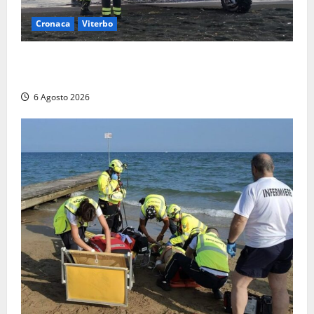
Cronaca
Viterbo
Imbarcazione si capovolge al Lago di Bolsena,
quattro persone messe in salvo dai vigili del fuoco
6 Agosto 2026