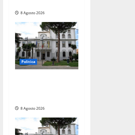
replica: “Falso”
8 Agosto 2026
Politica
Civitavecchia – Accesso agli
atti, il Pd fa chiarezza: “Non
è stato ridotto nessun
diritto”
8 Agosto 2026