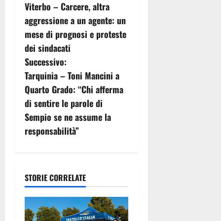
Viterbo – Carcere, altra
a
aggressione a un agente: un
v
mese di prognosi e proteste
dei sindacati
i
Successivo:
g
Tarquinia – Toni Mancini a
Quarto Grado: “Chi afferma
a
di sentire le parole di
z
Sempio se ne assume la
responsabilità”
i
o
n
STORIE CORRELATE
e