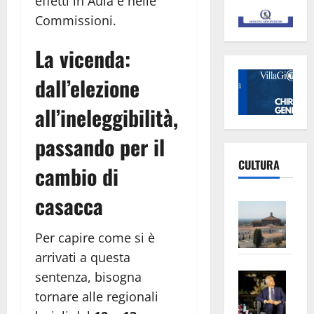
effetti in Aula e nelle
Commissioni.
La vicenda:
dall’elezione
all’ineleggibilità,
passando per il
CULTURA
cambio di
casacca
Vite
–
Per capire come si è
L’Un
arrivati a questa
ampl
Saba
la
sentenza, bisogna
–
No
tornare alle regionali
Pian
Tax