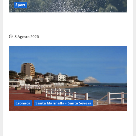
Sport
Rieti – Mondiali di Wakeboard 2026, Noa Gualtieri è
campione del mondo Under 14
8 Agosto 2026
Cronaca
Santa Marinella - Santa Severa
Furti delle chiavi di casa nelle auto, l’allarme arriva
anche a Santa Marinella: “Grazie al libretto i ladri
trovano l’indirizzo”