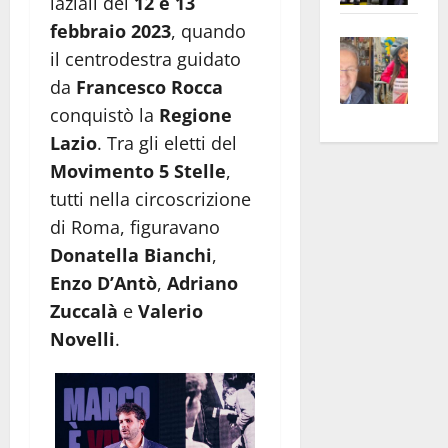
laziali del
12 e 13
apre
Area
febbraio 2023
, quando
Vite
la
sogl
il centrodestra guidato
–
rass
Isee
da
Francesco Rocca
A
atte
a
conquistò la
Regione
Omb
anc
26mi
Lazio
. Tra gli eletti del
Fest
Cont
euro
Fron
Vald
per
Movimento 5 Stelle
,
e
e
l’an
tutti nella circoscrizione
Gabb
Zang
acca
di Roma, figuravano
vis
202
Donatella Bianchi
,
a
Enzo D’Antò
,
Adriano
vis
Zuccalà
e
Valerio
Novelli
.