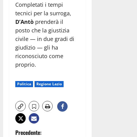
Completati i tempi
tecnici per la surroga,
D’Antò
prenderà il
posto che la giustizia
civile — in due gradi di
giudizio — gli ha
riconosciuto come
proprio.
Politica
Regione Lazio
N
Precedente: