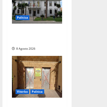
Politica
Civitavecchia – Accesso agli
atti: “Il M5S vota ciò che
dice di non condividere”
8 Agosto 2026
Viterbo
Politica
Ascensori chiusi durante la