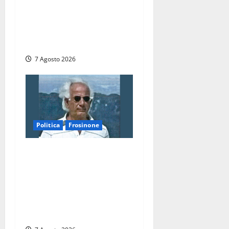
Fiera del Vino a
Montefiascone: volano
stracci tra Manzi, Paolini e
De Santis “in diretta” social
7 Agosto 2026
Politica
Frosinone
Verso le elezioni di
Frosinone, il Polo Civico si
allarga ancora: ufficiale
l’ingresso di Giorgio
Ceccarelli dopo Emanuela
Turri