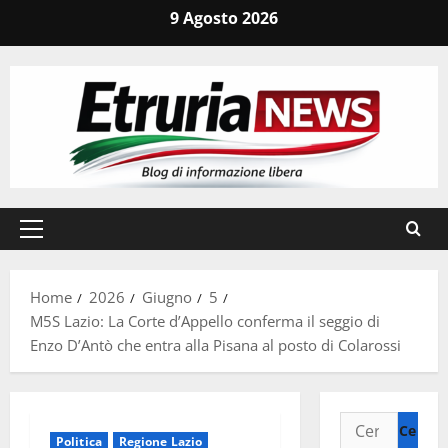
Vai
9 Agosto 2026
al
contenuto
Menu
principale
Home
2026
Giugno
5
M5S Lazio: La Corte d’Appello conferma il seggio di
Enzo D’Antò che entra alla Pisana al posto di Colarossi
Ricerca
Politica
Regione Lazio