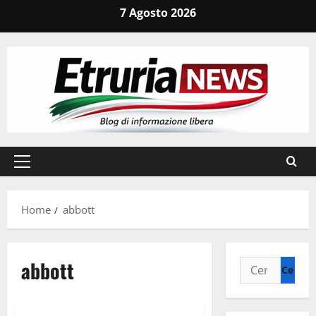
Vai
7 Agosto 2026
al
contenuto
Menu
principale
Home
abbott
abbott
Ricerca
per:
Attualità