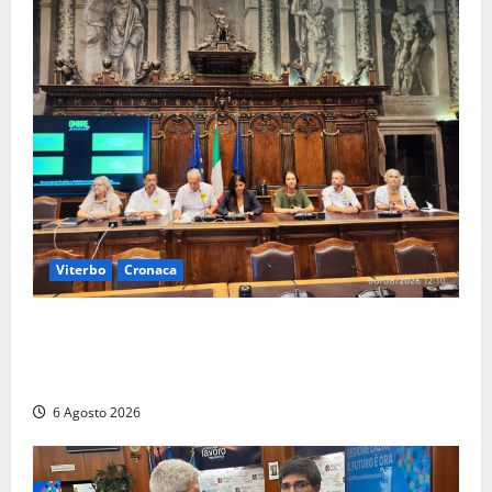
Viterbo
Cronaca
Viterbo – Ombre Festival chiude con successo e
pensa al futuro: “Ora progetto pilota per una Fiera
del Libro nella Tuscia”
6 Agosto 2026