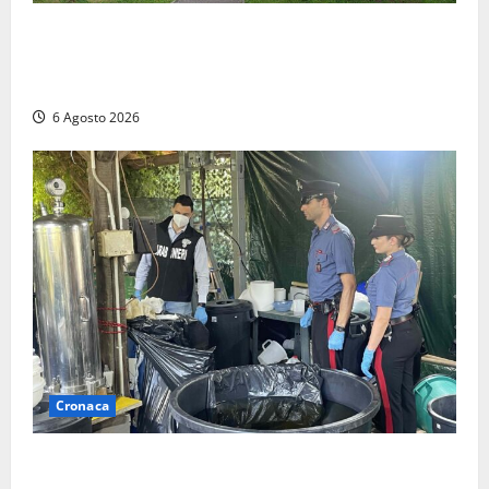
Civitavecchia – Fratelli d’Italia sulle Terme Imperiali:
“Piendibene e Cangani spieghino perché stanno
bloccando un’occasione storica”
6 Agosto 2026
Cronaca
Latina – Carabinieri scoprono raffineria di cocaina