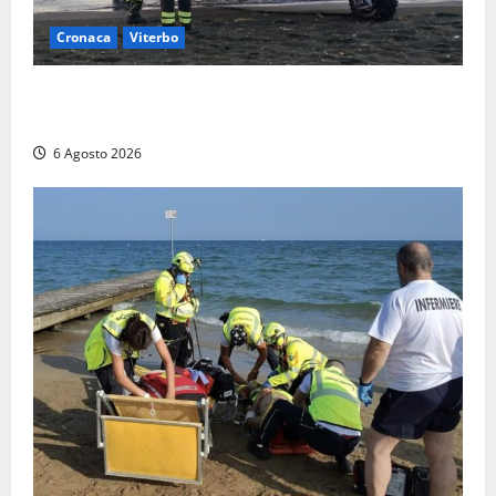
Cronaca
Viterbo
Imbarcazione si capovolge al Lago di Bolsena,
quattro persone messe in salvo dai vigili del fuoco
6 Agosto 2026