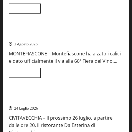
e
spettacolo
Leggi
Leggi tutto
di
Viterbo
Food News
più
su
Birre
Preziose,
Montefiascone brinda alla sua Fiera del Vino: inaugurazione
aperte
da record per la 66ª edizione
le
iscrizioni
3 Agosto 2026
al
Concorso
MONTEFIASCONE – Montefiascone ha alzato i calici
regionale
del
e dato ufficialmente il via alla 66ª Fiera del Vino,...
Lazio
Leggi
Leggi tutto
di
Food News
più
su
Montefiascone
brinda
Stecca x Esterina: una serata a quattro mani tra Roma e il
alla
mare di Civitavecchia
sua
Fiera
24 Luglio 2026
del
Vino:
CIVITAVECCHIA – Il prossimo 26 luglio, a partire
inaugurazione
da
dalle ore 20, il ristorante Da Esterina di
record
per