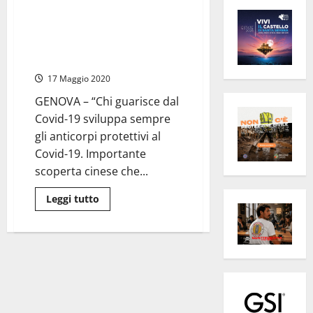
Coronavirus – Il virologo
Bassetti: “Chi esce dal Covid-19
sviluppa anticorpi di
protezione”
17 Maggio 2020
GENOVA – “Chi guarisce dal
Covid-19 sviluppa sempre
gli anticorpi protettivi al
Covid-19. Importante
scoperta cinese che...
Leggi
Leggi tutto
di
più
su
Coronavirus
–
Il
virologo
Bassetti:
“Chi
esce
dal