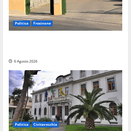
Politica
Frosinone
Ceccano, Sanità: la Regione e il centrodestra
‘firmano’ il decreto per la Casa della Comunità e
rivendicano la vittoria politica
6 Agosto 2026
Politica
Civitavecchia