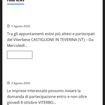
Food News
Viterbo
A Castiglione in Teverina la 41esima festa del Vino: cantine
aperte, musica e spettacolo
5 Agosto 2026
Tra gli appuntamenti estivi più attesi e partecipati
del Viterbese CASTIGLIONE IN TEVERINA (VT) – Da
Mercoledì...
Leggi
Leggi tutto
di
Food News
più
su
A
Castiglione
Birre Preziose, aperte le iscrizioni al Concorso regionale
in
del Lazio
Teverina
la
3 Agosto 2026
41esima
festa
Le imprese interessate possono inviare la
del
Vino:
domanda di partecipazione entro e non oltre
cantine
aperte,
giovedì 8 ottobre VITERBO...
musica