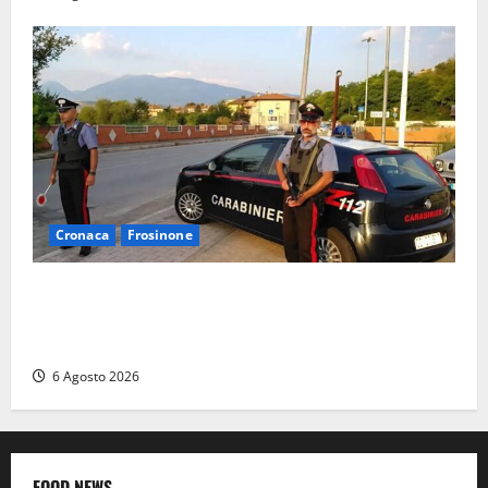
Cronaca
Frosinone
Ceccano – Rapina al Conad: minaccia il cassiere con
la pistola e fugge in camper con il bottino, arresto
lampo
6 Agosto 2026
FOOD NEWS