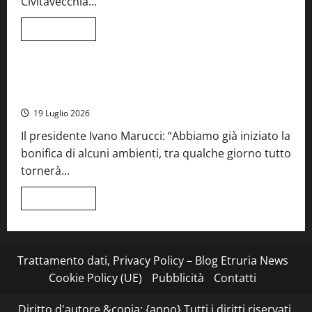
Civitavecchia...
la
66ª
edizione
Leggi
Leggi tutto
di
Cronaca
Food News
Viterbo
più
su
Stecca
x
Montefiascone – I NAS dei carabinieri chiudono la Cantina
Esterina:
Sociale: gravi carenze igieniche
una
serata
19 Luglio 2026
a
quattro
Il presidente Ivano Marucci: “Abbiamo già iniziato la
mani
tra
bonifica di alcuni ambienti, tra qualche giorno tutto
Roma
e
tornerà...
il
mare
di
Leggi
Leggi tutto
Civitavecchia
di
più
su
Montefiascone
–
I
Trattamento dati, Privacy Policy – Blog Etruria News
NAS
dei
Cookie Policy (UE)
Pubblicità
Contatti
carabinieri
chiudono
la
Diritto d'autore &copia; {anno} Tutti i diritti riservati.