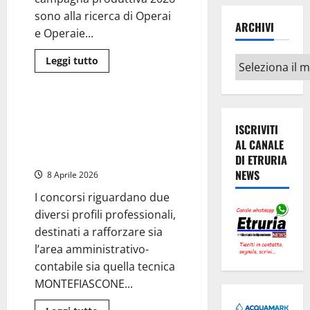
sono alla ricerca di Operai
ARCHIVI
e Operaie...
Leggi
Archivi
Leggi tutto
di
Viterbo
Cronaca
più
su
Caprarola
–
Montefiascone – Assunzioni in
Ferrero
Comune, ecco i bandi di
ISCRIVITI
assume
operai
concorso aperti e tutte le
AL CANALE
e
informazioni
operaie,
DI ETRURIA
aperte
NEWS
8 Aprile 2026
le
candidature
per
I concorsi riguardano due
gli
diversi profili professionali,
stagionali
(LINK)
destinati a rafforzare sia
l’area amministrativo-
contabile sia quella tecnica
MONTEFIASCONE...