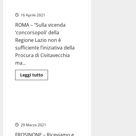
vicenda assunzioni concorsopoli
graduatoria
del
di Allumiere”
Comune
di
16 Aprile 2021
Allumiere
ROMA – “Sulla vicenda
‘concorsopoli’ della
Regione Lazio non è
sufficiente l’iniziativa della
Procura di Civitavecchia
ma...
Leggi
Leggi tutto
di
Sanità
più
su
Regione
Lazio
Frosinone – Roccatani (Ugl):
–
“Non solo il concorsone di
Sen.
Gasparri
Allumiere. Denunciati illeciti del
(Forza
commissario Asl Macchitella”
Italia):
“Procura
29 Marzo 2021
di
Roma
faccia
FROSINONE – Riceviamo e