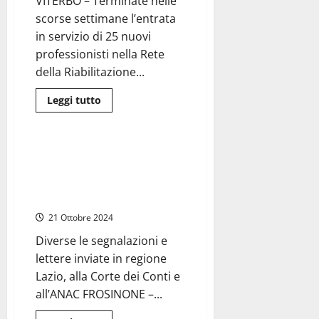
VITERBO – Terminate nelle
ecco
scorse settimane l’entrata
i
bandi
in servizio di 25 nuovi
professionisti nella Rete
della Riabilitazione...
Leggi
Leggi tutto
di
Regione Lazio
Frosinone
più
su
Viterbo
–
Frosinone – Ater nella bufera,
25
tornano ombre e possibili
nuovi
professionisti
irregolarità nelle assunzioni e
assunti
nella gestione del personale
alla
Asl
21 Ottobre 2024
e
potenziata
la
Diverse le segnalazioni e
Fisioterapia
lettere inviate in regione
ad
Acquapendente
Lazio, alla Corte dei Conti e
all’ANAC FROSINONE –...