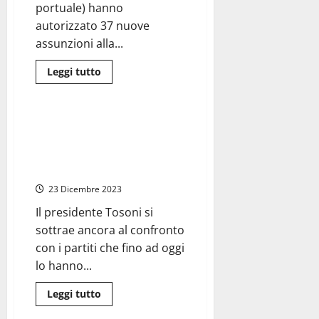
portuale) hanno
autorizzato 37 nuove
assunzioni alla...
Leggi
Leggi tutto
di
Attualità
più
su
Civitavecchia
Porto
Tarquinia – Università agraria
–
senza maggioranza e “senza
Autorizzate
37
bilancio” assume personale e
nuove
chiede soldi alle banche
assunzioni
a
23 Dicembre 2023
Compagnia
portuale
Il presidente Tosoni si
sottrae ancora al confronto
con i partiti che fino ad oggi
lo hanno...
Leggi
Leggi tutto
di
Scuola
più