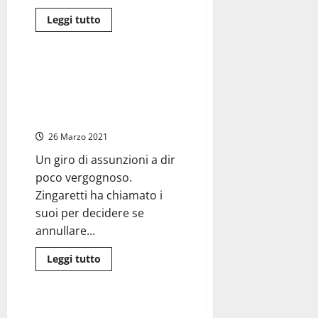
Leggi
Leggi tutto
di
Regione Lazio
più
su
Regione
Lazio
Allumiere – Il sindaco Antonio
–
Pasquini nella bufera per il maxi
Consiglio,
procedure
concorsone “aiuta disoccupati
assunzioni
Pd”
tutte
legittime
26 Marzo 2021
Un giro di assunzioni a dir
poco vergognoso.
Zingaretti ha chiamato i
suoi per decidere se
annullare...
Leggi
Leggi tutto
di
Sanità
più
su
Allumiere
–
Lavoro in Croce Rossa a
Il