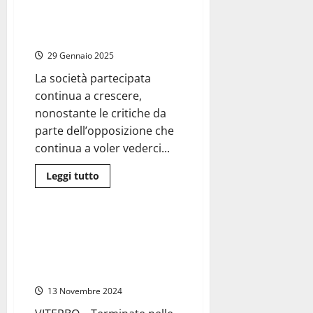
–
Viterbo – Francigena, altra
Al
infornata di assunzioni: autisti e
via
il
farmacisti cercasi, ecco i bandi
concorso
per
29 Gennaio 2025
assumere
4
La società partecipata
nuovi
vigili
continua a crescere,
urbani
nonostante le critiche da
parte dell’opposizione che
continua a voler vederci...
Leggi
Leggi tutto
di
Sanità
più
su
Viterbo
–
Viterbo – 25 nuovi
Francigena,
professionisti assunti alla Asl e
altra
infornata
potenziata la Fisioterapia ad
di
Acquapendente
assunzioni:
autisti
13 Novembre 2024
e
farmacisti
cercasi,