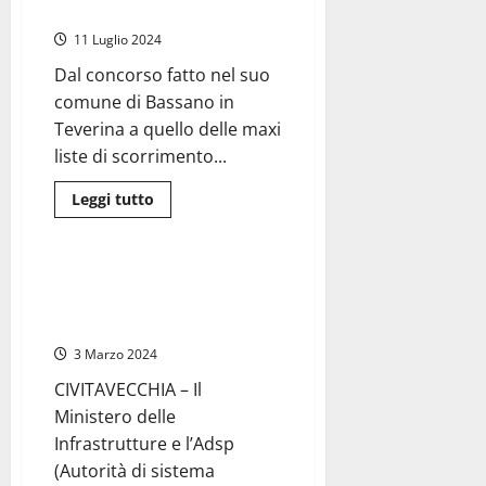
concorsuali perde le staffe
posti
disponibili
11 Luglio 2024
tra
Viterbo
e
Dal concorso fatto nel suo
altre
comune di Bassano in
città
del
Teverina a quello delle maxi
Lazio
liste di scorrimento...
Leggi
Leggi tutto
di
Porti
più
su
Viterbo
–
Civitavecchia Porto –
Concorsopoli
Autorizzate 37 nuove assunzioni
in
Provincia,
a Compagnia portuale
il
presidente
3 Marzo 2024
Romoli
“re”
CIVITAVECCHIA – Il
delle
procedure
Ministero delle
concorsuali
perde
Infrastrutture e l’Adsp
le
(Autorità di sistema
staffe