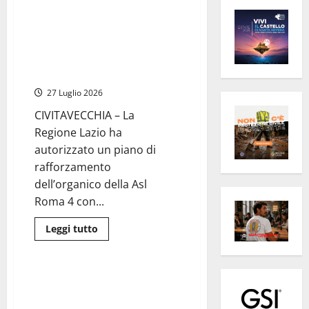
Civitavecchia – Asl Roma 4,
autorizzate oltre 200
assunzioni: l’annuncio della
consigliera regionale Emanuela
Mari
27 Luglio 2026
CIVITAVECCHIA – La
Regione Lazio ha
autorizzato un piano di
rafforzamento
dell’organico della Asl
Roma 4 con...
Cerveteri-Ladispoli
Leggi
Leggi tutto
di
Cronaca
più
su
Civitavecchia
–
Cerveteri assume 9 nuove
Asl
figure professionali: al via i
Roma
4,