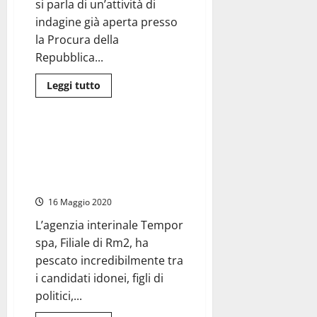
assunzione
si parla di un’attività di
immediata
indagine già aperta presso
la Procura della
Repubblica...
Leggi
Leggi tutto
di
Attualità
più
su
Viterbo
–
Viterbo – Talete ha assunto sei
Parentopoli
persone tutte (o quasi)
a
Talete.
riconducibili al Partito
Cappelli
Democratico (dicono)
deve
dimettersi
16 Maggio 2020
dal
ruolo
in
L’agenzia interinale Tempor
Provincia
spa, Filiale di Rm2, ha
pescato incredibilmente tra
i candidati idonei, figli di
politici,...