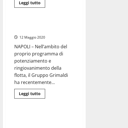
Leggi
Leggi tutto
di
Economia
Porti
più
su
Viterbo
–
Il gruppo Grimaldi assume 500
Talete
marittimi italiani
ha
assunto
12 Maggio 2020
sei
persone
NAPOLI – Nell’ambito del
tutte
(o
proprio programma di
quasi)
riconducibili
potenziamento e
al
Partito
ringiovanimento della
Democratico
(dicono)
flotta, il Gruppo Grimaldi
ha recentemente...
Leggi
Leggi tutto
di
Nazionale
Politica
più
su
Il
gruppo
Assunzioni in OpenPolis:
Grimaldi
posizioni aperte per
assume
500
programmatori e laureati in