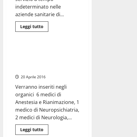
politiche
o
indeterminato nelle
economia
aziende sanitarie di...
Leggi
Leggi tutto
di
Attualità
Regione Lazio
più
su
Sanità,
57
Lazio. Asl Viterbo. Ok di
nuovi
Zingaretti: assunti a tempo
posti
di
indeterminato 15 medici e 20
lavoro
infermieri
tra
Civitavecchia
20 Aprile 2016
e
Rieti
Verranno inseriti negli
organici 6 medici di
Anestesia e Rianimazione, 1
medico di Neuropsichiatria,
2 medici di Neurologia,...
Leggi
Leggi tutto
di