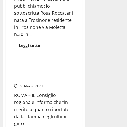
emergere
pubblichiamo: Io
responsabilità
vicenda
sottoscritta Rosa Roccatani
assunzioni
concorsopoli
nata a Frosinone residente
di
Allumiere”
in Frosinone via Moletta
n.30 in...
Leggi
Leggi tutto
di
Regione Lazio
più
su
Frosinone
–
Regione Lazio – Consiglio,
Roccatani
procedure assunzioni tutte
(Ugl):
“Non
legittime
solo
il
26 Marzo 2021
concorsone
di
ROMA – IL Consiglio
Allumiere.
Denunciati
regionale informa che “in
illeciti
del
merito a quanto riportato
commissario
dalla stampa negli ultimi
Asl
Macchitella”
giorni...