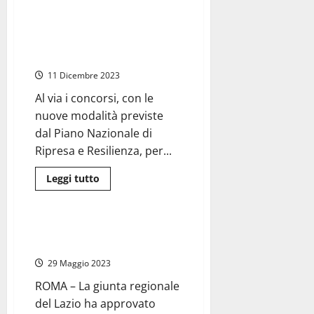
su
Tarquinia
–
Scuola, al via concorsi PNRR
Università
per l’assunzione di oltre 30mila
agraria
senza
docenti
maggioranza
e
11 Dicembre 2023
“senza
bilancio”
Al via i concorsi, con le
assume
personale
nuove modalità previste
e
chiede
dal Piano Nazionale di
soldi
Ripresa e Resilienza, per...
alle
banche
Leggi
Leggi tutto
di
Attualità
più
su
Scuola,
al
Roma-Viterbo: in arrivo 20
via
assunzioni
concorsi
PNRR
29 Maggio 2023
per
l’assunzione
ROMA – La giunta regionale
di
oltre
del Lazio ha approvato
30mila