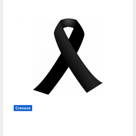
Cronaca
Lutto a Viterbo: è morto Massimo Maggini, una vita
tra politica e giornalismo