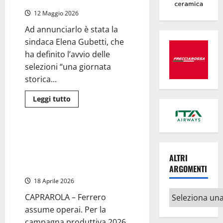
concorsi pubblici del Comune
autorizzate
oltre
12 Maggio 2026
200
assunzioni:
Ad annunciarlo è stata la
l’annuncio
della
sindaca Elena Gubetti, che
consigliera
regionale
ha definito l’avvio delle
Emanuela
selezioni “una giornata
Mari
storica...
Leggi
Leggi tutto
di
Attualità
Agricoltura
più
su
Cerveteri
assume
Caprarola – Ferrero assume
9
operai e operaie, aperte le
nuove
figure
candidature per gli stagionali
ALTRI
professionali:
(LINK)
ARGOMENTI
al
via
18 Aprile 2026
i
concorsi
Altri
pubblici
CAPRAROLA – Ferrero
del
argomenti
assume operai. Per la
Comune
campagna produttiva 2026