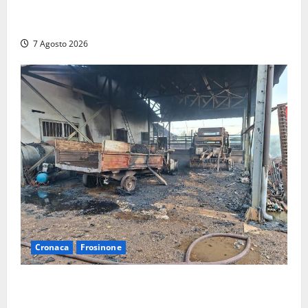
SOGIN, SODDISFAZIONE PER LA DELIBERA ARERA
CHE RIPRISTINA GLI ACCONTI SOSPESI
7 Agosto 2026
Cronaca
Frosinone
Strage di bestiame in un devastante incendio in
un’azienda agricola a Castrocielo: distrutti la