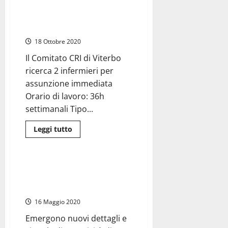
Viterbo, si cercano due
sindaco
Antonio
infermieri, assunzione
Pasquini
immediata
nella
bufera
18 Ottobre 2020
per
il
maxi
Il Comitato CRI di Viterbo
concorsone
ricerca 2 infermieri per
“aiuta
disoccupati
assunzione immediata
Pd”
Orario di lavoro: 36h
settimanali Tipo...
Leggi
Leggi tutto
di
Attualità
più
su
Lavoro
in
Viterbo – Parentopoli a Talete.
Croce
Cappelli deve dimettersi dal
Rossa
a
ruolo in Provincia
Viterbo,
si
16 Maggio 2020
cercano
due
Emergono nuovi dettagli e
infermieri,