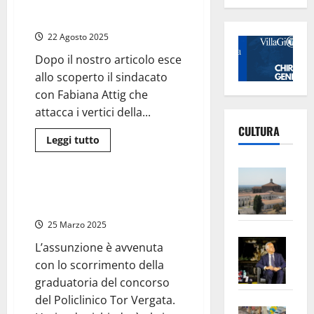
dell’Ugl: “Violati i diritti dei
Italia:
Open
lavoratori”
Day
e
22 Agosto 2025
stipendi
fino
Dopo il nostro articolo esce
a
3.000
allo scoperto il sindacato
euro
al
con Fabiana Attig che
mese.
attacca i vertici della...
Si
comincia
CULTURA
da
Leggi
Leggi tutto
Roma
di
Sanità
più
su
Vite
Civitavecchia
–
–
Viterbo, la Asl ha 51 nuovi
Nuovo
operatori sociosanitari
L’Un
appalto
“ponte
ampl
25 Marzo 2025
urgente”
sulle
Saba
la
L’assunzione è avvenuta
ambulanze
alla
–
No
con lo scorrimento della
Heart
Pian
Tax
Life,
graduatoria del concorso
l’ira
apre
Area
dell’Ugl:
del Policlinico Tor Vergata.
“Violati
Vite
la
sogl