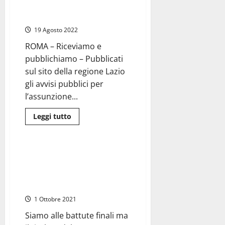
ecco
tempo indeterminato presso i
per
centri per l’impiego
quali
posti
19 Agosto 2022
ROMA – Riceviamo e
pubblichiamo – Pubblicati
sul sito della regione Lazio
gli avvisi pubblici per
l’assunzione...
Leggi
Leggi tutto
di
Politica
più
su
Regione
Lazio
Montefiascone – Campagna
–
elettorale a suon di posti di
Pubblicati
gli
lavoro promessi al Todis che
avvisi
minaccia azioni legali
per
le
1 Ottobre 2021
nuove
assunzioni
a
Siamo alle battute finali ma
tempo