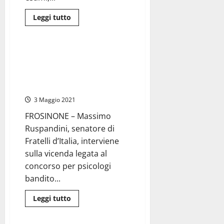
Leggi
Leggi tutto
di
Regione Lazio
più
su
Concorso
per
Frosinone – Ruspandini (Fd’I):
impiegato
“Sul concorso psicologi
al
Comune
occorrono chiarezza e risposte
di
da parte della Asl
Otricoli
(Terni):
3 Maggio 2021
valide
tutte
le
FROSINONE – Massimo
lauree.
Ruspandini, senatore di
Domande
entro
Fratelli d’Italia, interviene
il
20
sulla vicenda legata al
settembre
concorso per psicologi
bandito...
Leggi
Leggi tutto
di
Politica
più
su