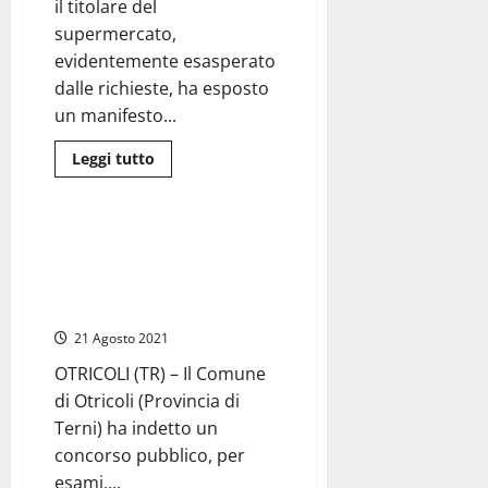
il titolare del
indeterminato
presso
supermercato,
i
centri
evidentemente esasperato
per
l’impiego
dalle richieste, ha esposto
un manifesto...
Leggi
Leggi tutto
di
Umbria
più
su
Montefiascone
–
Concorso per impiegato al
Campagna
Comune di Otricoli (Terni):
elettorale
a
valide tutte le lauree. Domande
suon
entro il 20 settembre
di
posti
21 Agosto 2021
di
lavoro
promessi
OTRICOLI (TR) – Il Comune
al
di Otricoli (Provincia di
Todis
che
Terni) ha indetto un
minaccia
azioni
concorso pubblico, per
legali
esami,...