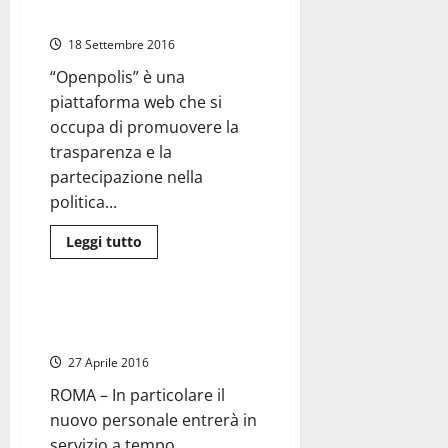
marittimi
scienze politiche o economia
italiani
18 Settembre 2016
“Openpolis” è una
piattaforma web che si
occupa di promuovere la
trasparenza e la
partecipazione nella
politica...
Leggi
Leggi tutto
di
Attualità
Regione Lazio
più
su
Assunzioni
in
Sanità, 57 nuovi posti di lavoro
OpenPolis:
tra Civitavecchia e Rieti
posizioni
aperte
27 Aprile 2016
per
programmatori
ROMA – In particolare il
e
laureati
nuovo personale entrerà in
in
scienze
servizio a tempo