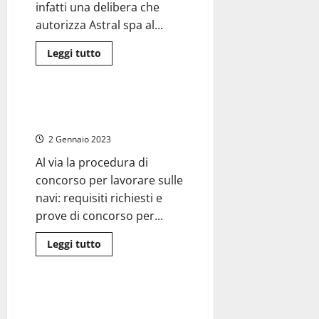
docenti
infatti una delibera che
autorizza Astral spa al...
Leggi
Leggi tutto
di
Porti
più
su
Roma-
Viterbo:
Civitavecchia, assunzioni al
in
Porto: ecco per quali posti
arrivo
20
2 Gennaio 2023
assunzioni
Al via la procedura di
concorso per lavorare sulle
navi: requisiti richiesti e
prove di concorso per...
Leggi
Leggi tutto
di
Attualità
più
su
Civitavecchia,
assunzioni
Regione Lazio – Pubblicati gli
al
avvisi per le nuove assunzioni a
Porto: