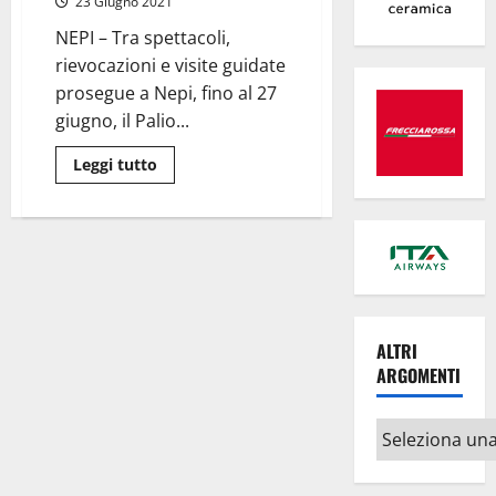
23 Giugno 2021
“Ulisse”
con
NEPI – Tra spettacoli,
Alberto
Angela
rievocazioni e visite guidate
prosegue a Nepi, fino al 27
giugno, il Palio...
Leggi
Leggi tutto
di
più
su
Nepi,
“Eccellenze
Eccellentissime”:
visita
guidata
alla
scoperta
della
ALTRI
storia
e
ARGOMENTI
dell’enogastronomia
al
tempo
dei
Altri
Borgia
argomenti