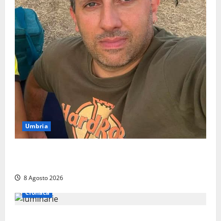
Umbria
Torreorsina dà l’ultimo saluto a Federico Romualdi,
l’autista che frenò per salvare i suoi passeggeri
8 Agosto 2026
Cronaca
Calanna – Elettricista muore folgorato mentre