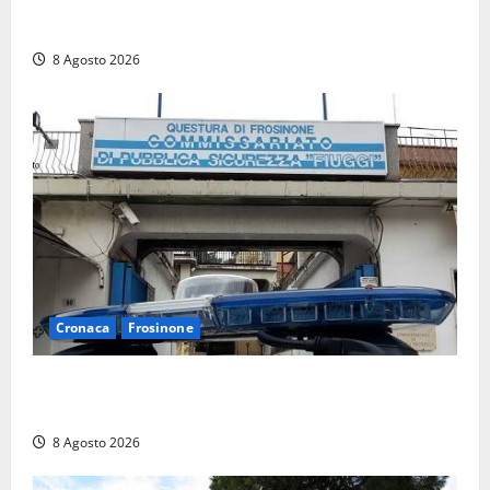
Brutto incidente stradale per Alessio Fiorillo:
Viterbo si stringe al suo “ciuffo”
8 Agosto 2026
Cronaca
Frosinone
Auto sospetta fermata a Fiuggi: la polizia trova un
coltello, cocaina e hashish. Quattro nei guai
8 Agosto 2026