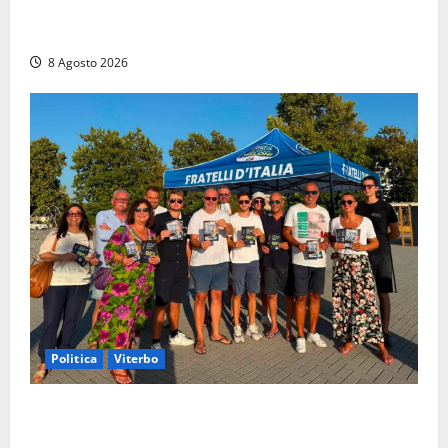
agonia: il giovane carabiniere di Fontana Liri vittima
di un incidente in moto
8 Agosto 2026
Politica
Viterbo
Grande partecipazione ai gazebo di Fratelli d’Italia a
Montalto e Tarquinia