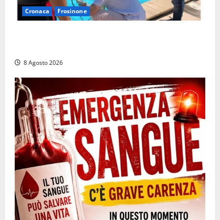
Cronaca
Frosinone
Irregolarità in una piscina di Roccasecca: scattano
la sospensione e una pesante multa
8 Agosto 2026