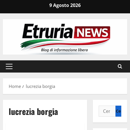
Vai
9 Agosto 2026
al
contenuto
Menu
principale
Home
lucrezia borgia
lucrezia borgia
Ricerca
per:
Cultura