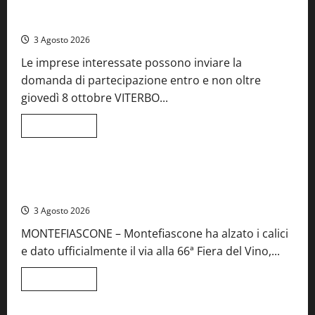
Castiglione
Birre Preziose, aperte le iscrizioni al Concorso regionale
in
del Lazio
Teverina
la
3 Agosto 2026
41esima
festa
Le imprese interessate possono inviare la
del
Vino:
domanda di partecipazione entro e non oltre
cantine
aperte,
giovedì 8 ottobre VITERBO...
musica
e
spettacolo
Leggi
Leggi tutto
di
Viterbo
Food News
più
su
Birre
Preziose,
Montefiascone brinda alla sua Fiera del Vino: inaugurazione
aperte
da record per la 66ª edizione
le
iscrizioni
3 Agosto 2026
al
Concorso
MONTEFIASCONE – Montefiascone ha alzato i calici
regionale
del
e dato ufficialmente il via alla 66ª Fiera del Vino,...
Lazio
Leggi
Leggi tutto
di
Food News
più
su