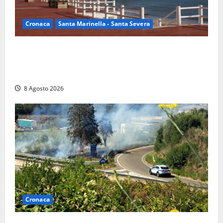
Cronaca
Santa Marinella - Santa Severa
Furti delle chiavi di casa nelle auto, l’allarme arriva
anche a Santa Marinella: “Grazie al libretto i ladri
trovano l’indirizzo”
8 Agosto 2026
Cronaca