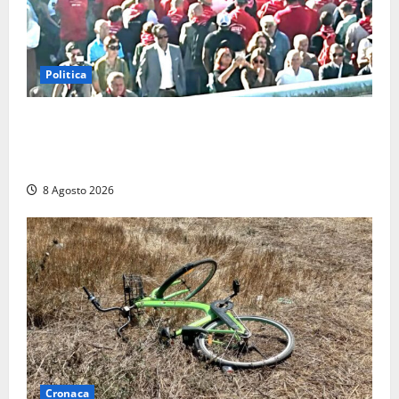
Politica
“Cgil volta le spalle a La Russa e Sberna” a
Marcinelle, Meloni: “Gesto vergognoso”. Landini
replica: “Falso”
8 Agosto 2026
Cronaca