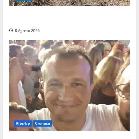
Allarme biciclette a Montalto Marina: «Furti
ovunque, ormai sembra un bike sharing illegale»
8 Agosto 2026
Viterbo
Cronaca