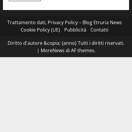
più
su
Montefiascone
–
I
Trattamento dati, Privacy Policy – Blog Etruria News
NAS
dei
Cookie Policy (UE)
Pubblicità
Contatti
carabinieri
chiudono
la
Diritto d'autore &copia; {anno} Tutti i diritti riservati.
Cantina
Sociale:
|
MoreNews
di AF themes.
gravi
carenze
igieniche