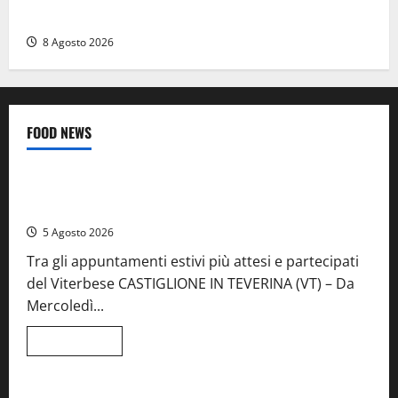
monta le luminarie per la festa
8 Agosto 2026
FOOD NEWS
Food News
Viterbo
A Castiglione in Teverina la 41esima festa del Vino: cantine
aperte, musica e spettacolo
5 Agosto 2026
Tra gli appuntamenti estivi più attesi e partecipati
del Viterbese CASTIGLIONE IN TEVERINA (VT) – Da
Mercoledì...
Leggi
Leggi tutto
di
Food News
più
su
A