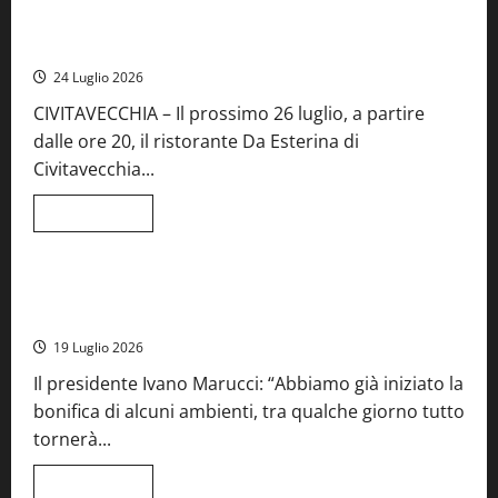
Montefiascone
brinda
Stecca x Esterina: una serata a quattro mani tra Roma e il
alla
mare di Civitavecchia
sua
Fiera
24 Luglio 2026
del
Vino:
CIVITAVECCHIA – Il prossimo 26 luglio, a partire
inaugurazione
da
dalle ore 20, il ristorante Da Esterina di
record
per
Civitavecchia...
la
66ª
edizione
Leggi
Leggi tutto
di
Cronaca
Food News
Viterbo
più
su
Stecca
x
Montefiascone – I NAS dei carabinieri chiudono la Cantina
Esterina:
Sociale: gravi carenze igieniche
una
serata
19 Luglio 2026
a
quattro
Il presidente Ivano Marucci: “Abbiamo già iniziato la
mani
tra
bonifica di alcuni ambienti, tra qualche giorno tutto
Roma
e
tornerà...
il
mare
di
Leggi
Leggi tutto
Civitavecchia
di