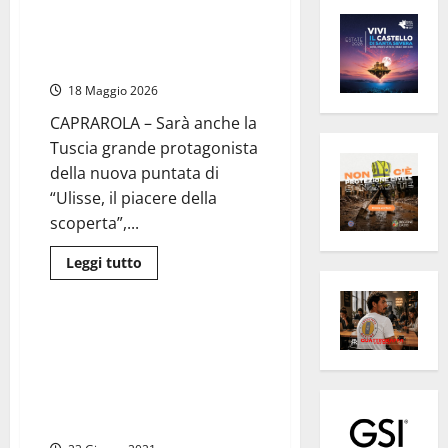
Da Nepi a Caprarola, i luoghi
della Tuscia protagonisti a
“Ulisse” con Alberto Angela
18 Maggio 2026
CAPRAROLA – Sarà anche la
Tuscia grande protagonista
della nuova puntata di
“Ulisse, il piacere della
scoperta”,...
Leggi
Leggi tutto
di
Eventi
più
su
Da
Nepi
Nepi, “Eccellenze
a
Eccellentissime”: visita guidata
Caprarola,
i
alla scoperta della storia e
luoghi
dell’enogastronomia al tempo
della
Tuscia
dei Borgia
protagonisti
a