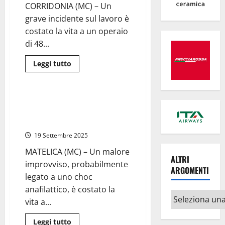
scossa
CORRIDONIA (MC) – Un
più
intensa
grave incidente sul lavoro è
raggiunge
magnitudo
costato la vita a un operaio
3.8
di 48...
Leggi
Leggi tutto
di
Nazionale
Cronaca
più
su
Tragedia
a
Maestra 47enne muore davanti
Macerata,
alla farmacia dopo malore
operaio
schiacciato
improvviso, inutili i soccorsi
da
una
19 Settembre 2025
frana
in
MATELICA (MC) – Un malore
un
ALTRI
cantiere
improvviso, probabilmente
ARGOMENTI
legato a uno choc
anafilattico, è costato la
Altri
vita a...
argomenti
Leggi
Leggi tutto