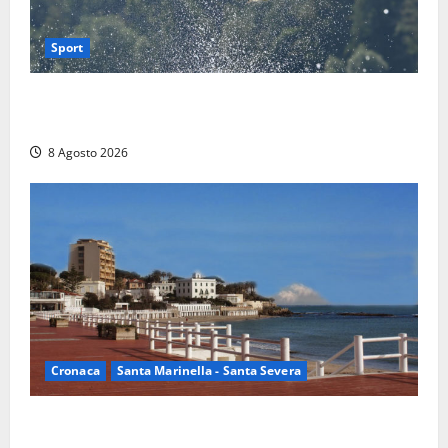
Sport
Rieti – Mondiali di Wakeboard 2026, Noa Gualtieri è
campione del mondo Under 14
8 Agosto 2026
Cronaca
Santa Marinella - Santa Severa
Furti delle chiavi di casa nelle auto, l’allarme arriva