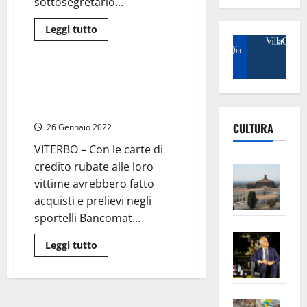
sottosegretario...
Leggi
Leggi tutto
di
Cronaca
più
su
Sgarbi
è
Viterbo – Arrestata ladra di
indagato:
carte di credito: prelevava
furto
di
contanti nella Tuscia
beni
culturali.
CULTURA
26 Gennaio 2022
Svolta
sull’opera
VITERBO – Con le carte di
del
Manetti
credito rubate alle loro
Vite
vittime avrebbero fatto
–
acquisti e prelievi negli
L’Un
sportelli Bancomat...
ampl
Saba
la
Leggi
Leggi tutto
–
No
di
più
Pian
Tax
su
Viterbo
apre
Area
–
Arrestata
Vite
la
sogl