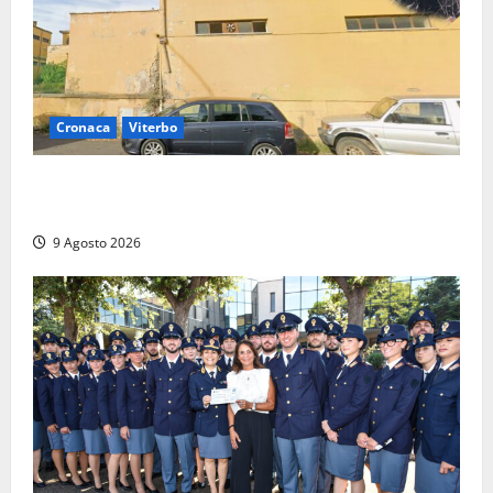
Cronaca
Viterbo
Morte della 23enne Benedetta all’ex consorzio
agrario, fatale il “festino” del compleanno
9 Agosto 2026