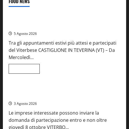
FOOD NEWS
Food News
Viterbo
A Castiglione in Teverina la 41esima festa del Vino: cantine
aperte, musica e spettacolo
5 Agosto 2026
Tra gli appuntamenti estivi più attesi e partecipati
del Viterbese CASTIGLIONE IN TEVERINA (VT) – Da
Mercoledì...
Leggi
Leggi tutto
di
Food News
più
su
A
Castiglione
Birre Preziose, aperte le iscrizioni al Concorso regionale
in
del Lazio
Teverina
la
3 Agosto 2026
41esima
festa
Le imprese interessate possono inviare la
del
Vino:
domanda di partecipazione entro e non oltre
cantine
aperte,
giovedì 8 ottobre VITERBO...
musica