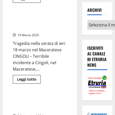
di
Nazionale
Cronaca
più
su
ARCHIVI
Maestra
47enne
Scappa dal papà e viene travolta
muore
da un’auto, gravissima bambina
Archivi
davanti
alla
di 2 anni
farmacia
dopo
19 Marzo 2025
malore
improvviso,
Tragedia nella serata di ieri
inutili
ISCRIVITI
i
18 marzo nel Maceratese
soccorsi
AL CANALE
CINGOLI – Terribile
DI ETRURIA
incidente a Cingoli, nel
NEWS
Maceratese,...
Leggi
Leggi tutto
di
Cronaca
più
su
Scappa
dal
Macerata – 23enne accoltella i
papà
genitori e sé stesso, in gravi
e
viene
condizioni
travolta
da