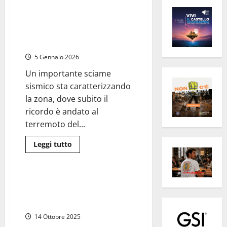
Terremoto nelle Marche, sciame
sismico nel Maceratese: la
scossa più intensa raggiunge
magnitudo 3.8
5 Gennaio 2026
Un importante sciame
sismico sta caratterizzando
la zona, dove subito il
ricordo è andato al
terremoto del...
Leggi
Leggi tutto
di
Nazionale
Cronaca
più
su
Terremoto
nelle
Tragedia a Macerata, operaio
Marche,
schiacciato da una frana in un
sciame
sismico
cantiere
nel
Maceratese:
14 Ottobre 2025
la