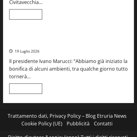
Civitavecchia...
la
66ª
edizione
Leggi
Leggi tutto
di
Cronaca
Food News
Viterbo
più
su
Stecca
x
Montefiascone – I NAS dei carabinieri chiudono la Cantina
Esterina:
Sociale: gravi carenze igieniche
una
serata
19 Luglio 2026
a
quattro
Il presidente Ivano Marucci: “Abbiamo già iniziato la
mani
tra
bonifica di alcuni ambienti, tra qualche giorno tutto
Roma
e
tornerà...
il
mare
di
Leggi
Leggi tutto
Civitavecchia
di
più
su
Montefiascone
–
I
Trattamento dati, Privacy Policy – Blog Etruria News
NAS
dei
Cookie Policy (UE)
Pubblicità
Contatti
carabinieri
chiudono
la