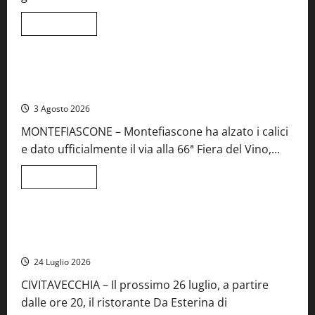
e
spettacolo
Leggi
Leggi tutto
di
Viterbo
Food News
più
su
Birre
Preziose,
Montefiascone brinda alla sua Fiera del Vino: inaugurazione
aperte
da record per la 66ª edizione
le
iscrizioni
3 Agosto 2026
al
Concorso
MONTEFIASCONE – Montefiascone ha alzato i calici
regionale
del
e dato ufficialmente il via alla 66ª Fiera del Vino,...
Lazio
Leggi
Leggi tutto
di
Food News
più
su
Montefiascone
brinda
Stecca x Esterina: una serata a quattro mani tra Roma e il
alla
mare di Civitavecchia
sua
Fiera
24 Luglio 2026
del
Vino:
CIVITAVECCHIA – Il prossimo 26 luglio, a partire
inaugurazione
da
dalle ore 20, il ristorante Da Esterina di
record
per