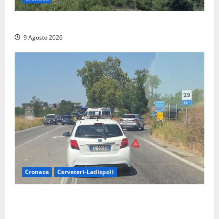
Scossa di terremoto nell’alta Tuscia
9 Agosto 2026
Cronaca
Cerveteri-Ladispoli
Grave incidente sull’Aurelia tra Ladispoli e
Torrimpietra, corsia per Civitavecchia bloccata per