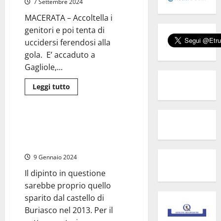
7 Settembre 2024
un’auto,
gravissima
MACERATA – Accoltella i
bambina
di
genitori e poi tenta di
2
anni
uccidersi ferendosi alla
gola. E’ accaduto a
Gagliole,...
Leggi
Leggi tutto
di
Cronaca
più
su
Macerata
–
Sgarbi è indagato: furto di beni
23enne
culturali. Svolta sull’opera del
accoltella
i
Manetti
genitori
e
9 Gennaio 2024
sé
stesso,
Il dipinto in questione
in
gravi
sarebbe proprio quello
condizioni
sparito dal castello di
Buriasco nel 2013. Per il