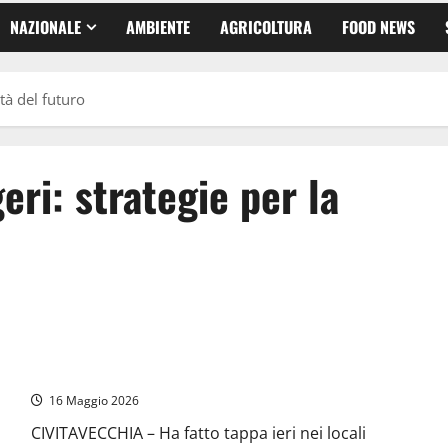
NAZIONALE
AMBIENTE
AGRICOLTURA
FOOD NEWS
ità del futuro
eri: strategie per la
Civitavecchia gateway del Mediterraneo: il porto rilancia la
sua centralità
16 Maggio 2026
CIVITAVECCHIA – Ha fatto tappa ieri nei locali