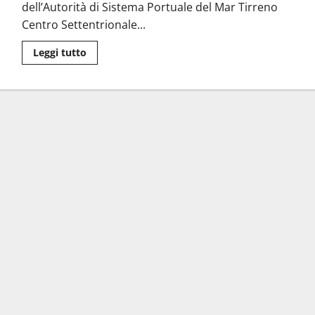
dell’Autorità di Sistema Portuale del Mar Tirreno
Centro Settentrionale...
Leggi
Leggi tutto
di
più
su
Civitavecchia
gateway
del
Mediterraneo:
il
porto
rilancia
la
sua
centralità