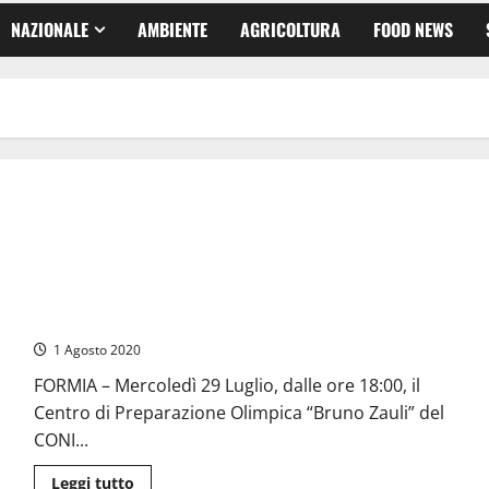
NAZIONALE
AMBIENTE
AGRICOLTURA
FOOD NEWS
Formia – Sei olivaggi in cerca di assaggiatori
1 Agosto 2020
FORMIA – Mercoledì 29 Luglio, dalle ore 18:00, il
Centro di Preparazione Olimpica “Bruno Zauli” del
CONI...
Leggi
Leggi tutto